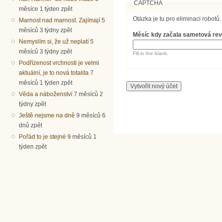
CAPTCHA
měsíce 1 týden zpět
Otázka je tu pro eliminaci robotů.
Marnost nad marnost. Zajímají
5
měsíců 3 týdny zpět
Měsíc kdy začala sametová re
Nemyslím si, že už neplatí
5
měsíců 3 týdny zpět
Fill in the blank.
Podřízenost vrchnosti je velmi
aktuální, je to nová totalita
7
měsíců 1 týden zpět
Věda a náboženství
7 měsíců 2
týdny zpět
Ještě nejsme na dně
9 měsíců 6
dnů zpět
Pořád to je stejné
9 měsíců 1
týden zpět