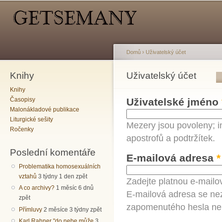
Hlavní menu
Sekundární menu
Př
hl
o
Domů
›
Uživatelský účet
Knihy
Jste zde
Uživatelský účet
Hlavní záložky
Knihy
Časopisy
Uživatelské jméno
Malonákladové publikace
Liturgické sešity
Mezery jsou povoleny; i
Ročenky
apostrofů a podtržítek.
Poslední komentáře
E-mailová adresa
*
Problematika homosexuálních
vztahů
3 týdny 1 den zpět
Zadejte platnou e-mailo
A co archivy?
1 měsíc 6 dnů
E-mailová adresa se nez
zpět
zapomenutého hesla neb
Přímluvy
2 měsíce 3 týdny zpět
Karl Rahner "do nebe může
3