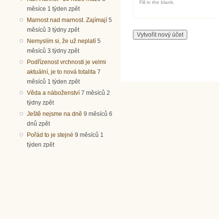
Fill in the blank.
měsíce 1 týden zpět
Marnost nad marnost. Zajímají
5
měsíců 3 týdny zpět
Nemyslím si, že už neplatí
5
měsíců 3 týdny zpět
Podřízenost vrchnosti je velmi
aktuální, je to nová totalita
7
měsíců 1 týden zpět
Věda a náboženství
7 měsíců 2
týdny zpět
Ještě nejsme na dně
9 měsíců 6
dnů zpět
Pořád to je stejné
9 měsíců 1
týden zpět