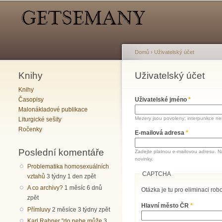
Hlavní menu
Sekundární menu
Domů
›
Uživatelský účet
Knihy
Jste zde
Uživatelský účet
Hlavní záložky
Knihy
Časopisy
Uživatelské jméno
*
Malonákladové publikace
Mezery jsou povoleny; interpunkce nen
Liturgické sešity
Ročenky
E-mailová adresa
*
Poslední komentáře
Zadejte platnou e-mailovou adresu. N
novinky.
Problematika homosexuálních
CAPTCHA
vztahů
3 týdny 1 den zpět
A co archivy?
1 měsíc 6 dnů
Otázka je tu pro eliminaci robo
zpět
Hlavní město ČR
*
Přímluvy
2 měsíce 3 týdny zpět
Karl Rahner "do nebe může
3