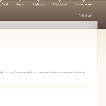
v čísel
Knihy
Redakce
Předplatné
Vyhledávání
Přihlášení
jedině, pokud požádáte o zaslání zapomenutého hesla nebo o upozorňování na