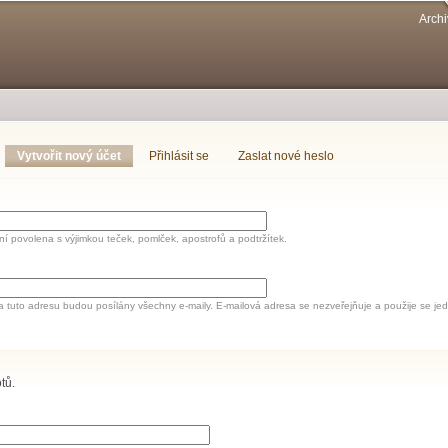
Přejít k
Archi
hlavnímu
obsahu
Vytvořit nový účet
(aktivní záložka)
Přihlásit se
Zaslat nové heslo
í povolena s výjimkou teček, pomlček, apostrofů a podtržítek.
a tuto adresu budou posílány všechny e-maily. E-mailová adresa se nezveřejňuje a použije se 
tů.