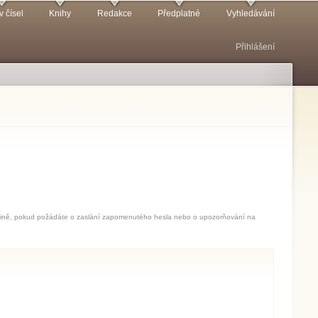
v čísel
Knihy
Redakce
Předplatné
Vyhledávání
Přihlášení
jedině, pokud požádáte o zaslání zapomenutého hesla nebo o upozorňování na