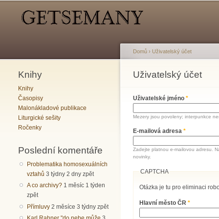
Hlavní menu
Sekundární menu
Domů
›
Uživatelský účet
Knihy
Jste zde
Uživatelský účet
Hlavní záložky
Knihy
Časopisy
Uživatelské jméno
*
Malonákladové publikace
Mezery jsou povoleny; interpunkce nen
Liturgické sešity
Ročenky
E-mailová adresa
*
Poslední komentáře
Zadejte platnou e-mailovou adresu. N
novinky.
Problematika homosexuálních
CAPTCHA
vztahů
3 týdny 2 dny zpět
A co archivy?
1 měsíc 1 týden
Otázka je tu pro eliminaci robo
zpět
Hlavní město ČR
*
Přímluvy
2 měsíce 3 týdny zpět
Karl Rahner "do nebe může
3