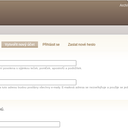
Přejít k
Archi
hlavnímu
obsahu
Vytvořit nový účet
(aktivní záložka)
Přihlásit se
Zaslat nové heslo
í povolena s výjimkou teček, pomlček, apostrofů a podtržítek.
a tuto adresu budou posílány všechny e-maily. E-mailová adresa se nezveřejňuje a použije se 
tů.