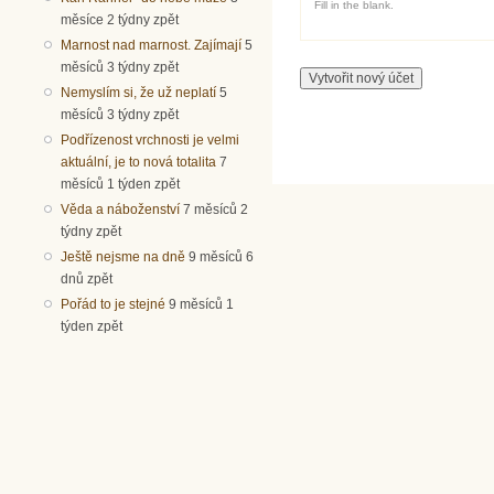
Fill in the blank.
měsíce 2 týdny zpět
Marnost nad marnost. Zajímají
5
měsíců 3 týdny zpět
Nemyslím si, že už neplatí
5
měsíců 3 týdny zpět
Podřízenost vrchnosti je velmi
aktuální, je to nová totalita
7
měsíců 1 týden zpět
Věda a náboženství
7 měsíců 2
týdny zpět
Ještě nejsme na dně
9 měsíců 6
dnů zpět
Pořád to je stejné
9 měsíců 1
týden zpět