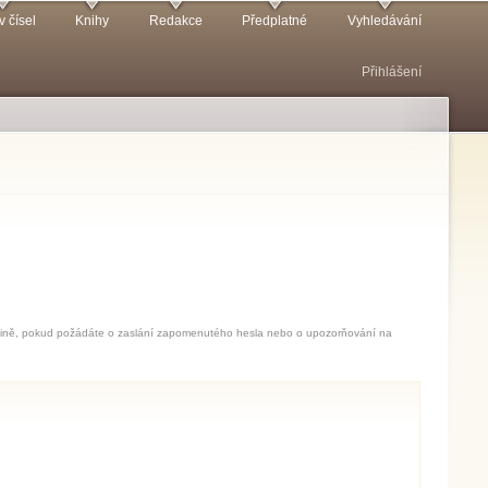
v čísel
Knihy
Redakce
Předplatné
Vyhledávání
Přihlášení
jedině, pokud požádáte o zaslání zapomenutého hesla nebo o upozorňování na