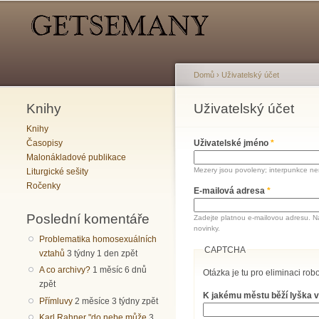
Hlavní menu
Sekundární menu
Domů
›
Uživatelský účet
Knihy
Jste zde
Uživatelský účet
Hlavní záložky
Knihy
Časopisy
Uživatelské jméno
*
Malonákladové publikace
Mezery jsou povoleny; interpunkce nen
Liturgické sešity
Ročenky
E-mailová adresa
*
Poslední komentáře
Zadejte platnou e-mailovou adresu. N
novinky.
Problematika homosexuálních
CAPTCHA
vztahů
3 týdny 1 den zpět
A co archivy?
1 měsíc 6 dnů
Otázka je tu pro eliminaci robo
zpět
K jakému městu běží lyška v
Přímluvy
2 měsíce 3 týdny zpět
Karl Rahner "do nebe může
3