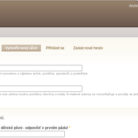
Přejít k
Archi
hlavnímu
obsahu
Vytvořit nový účet
(aktivní záložka)
Přihlásit se
Zaslat nové heslo
í povolena s výjimkou teček, pomlček, apostrofů a podtržítek.
a tuto adresu budou posílány všechny e-maily. E-mailová adresa se nezveřejňuje a použije se 
tů.
 dětské písni - odpověď v prvním pádu!
*