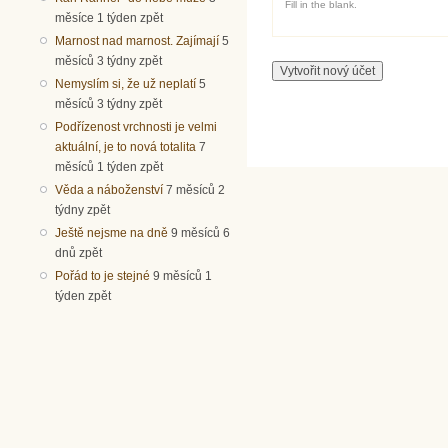
Fill in the blank.
měsíce 1 týden zpět
Marnost nad marnost. Zajímají
5
měsíců 3 týdny zpět
Nemyslím si, že už neplatí
5
měsíců 3 týdny zpět
Podřízenost vrchnosti je velmi
aktuální, je to nová totalita
7
měsíců 1 týden zpět
Věda a náboženství
7 měsíců 2
týdny zpět
Ještě nejsme na dně
9 měsíců 6
dnů zpět
Pořád to je stejné
9 měsíců 1
týden zpět