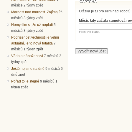
CAPTCHA
měsíce 2 týdny zpět
Otázka je tu pro eliminaci robotů.
Marnost nad marnost. Zajímají
5
měsíců 3 týdny zpět
Měsíc kdy začala sametová re
Nemyslím si, že už neplatí
5
měsíců 3 týdny zpět
Fill in the blank.
Podřízenost vrchnosti je velmi
aktuální, je to nová totalita
7
měsíců 1 týden zpět
Věda a náboženství
7 měsíců 2
týdny zpět
Ještě nejsme na dně
9 měsíců 6
dnů zpět
Pořád to je stejné
9 měsíců 1
týden zpět