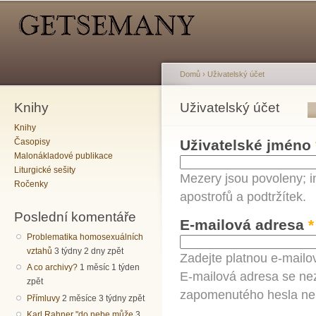
Hlavní menu
Sekundární menu
Př
hl
o
Domů
›
Uživatelský účet
Knihy
Jste zde
Uživatelský účet
Hlavní záložky
Knihy
Časopisy
Uživatelské jméno
Malonákladové publikace
Liturgické sešity
Mezery jsou povoleny; i
Ročenky
apostrofů a podtržítek.
Poslední komentáře
E-mailová adresa
*
Problematika homosexuálních
vztahů
3 týdny 2 dny zpět
Zadejte platnou e-mailo
A co archivy?
1 měsíc 1 týden
E-mailová adresa se nez
zpět
zapomenutého hesla neb
Přímluvy
2 měsíce 3 týdny zpět
Karl Rahner "do nebe může
3