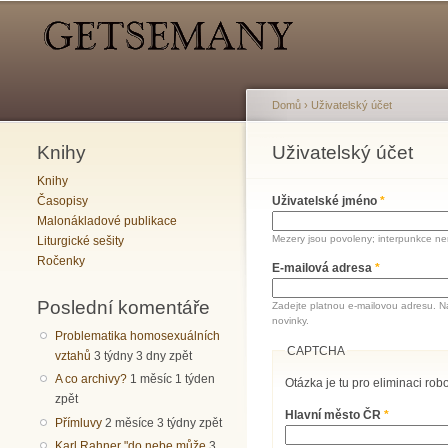
Hlavní menu
Sekundární menu
Domů
›
Uživatelský účet
Knihy
Jste zde
Uživatelský účet
Hlavní záložky
Knihy
Časopisy
Uživatelské jméno
*
Malonákladové publikace
Mezery jsou povoleny; interpunkce nen
Liturgické sešity
Ročenky
E-mailová adresa
*
Poslední komentáře
Zadejte platnou e-mailovou adresu. N
novinky.
Problematika homosexuálních
CAPTCHA
vztahů
3 týdny 3 dny zpět
A co archivy?
1 měsíc 1 týden
Otázka je tu pro eliminaci robo
zpět
Hlavní město ČR
*
Přímluvy
2 měsíce 3 týdny zpět
Karl Rahner "do nebe může
3