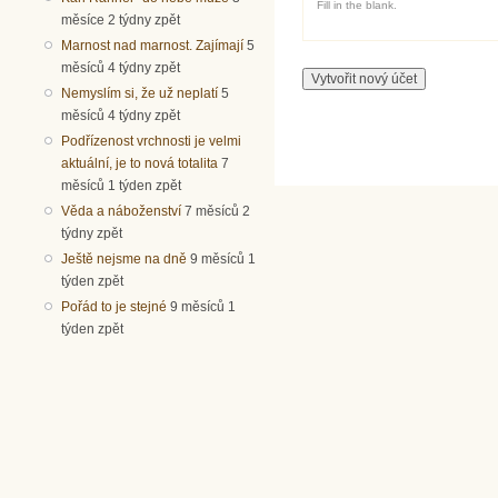
Fill in the blank.
měsíce 2 týdny zpět
Marnost nad marnost. Zajímají
5
měsíců 4 týdny zpět
Nemyslím si, že už neplatí
5
měsíců 4 týdny zpět
Podřízenost vrchnosti je velmi
aktuální, je to nová totalita
7
měsíců 1 týden zpět
Věda a náboženství
7 měsíců 2
týdny zpět
Ještě nejsme na dně
9 měsíců 1
týden zpět
Pořád to je stejné
9 měsíců 1
týden zpět