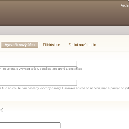
Přejít k
Archi
hlavnímu
obsahu
Vytvořit nový účet
(aktivní záložka)
Přihlásit se
Zaslat nové heslo
í povolena s výjimkou teček, pomlček, apostrofů a podtržítek.
a tuto adresu budou posílány všechny e-maily. E-mailová adresa se nezveřejňuje a použije se 
tů.