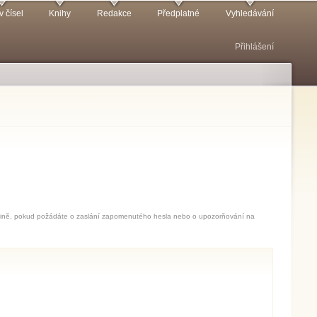
v čísel
Knihy
Redakce
Předplatné
Vyhledávání
Přihlášení
jedině, pokud požádáte o zaslání zapomenutého hesla nebo o upozorňování na