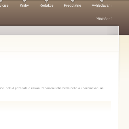
v čísel
Knihy
Redakce
Předplatné
Vyhledávání
Přihlášení
jedině, pokud požádáte o zaslání zapomenutého hesla nebo o upozorňování na