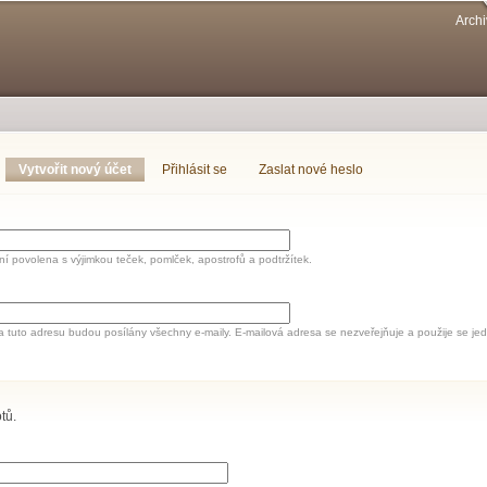
Přejít k
Archi
hlavnímu
obsahu
Vytvořit nový účet
(aktivní záložka)
Přihlásit se
Zaslat nové heslo
í povolena s výjimkou teček, pomlček, apostrofů a podtržítek.
a tuto adresu budou posílány všechny e-maily. E-mailová adresa se nezveřejňuje a použije se 
tů.