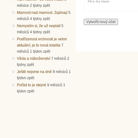
Fill in the blank.
měsíce 2 týdny zpět
Marnost nad marnost. Zajímají
5
měsíců 4 týdny zpět
Nemyslím si, že už neplatí
5
měsíců 4 týdny zpět
Podřízenost vrchnosti je velmi
aktuální, je to nová totalita
7
měsíců 1 týden zpět
Věda a náboženství
7 měsíců 2
týdny zpět
Ještě nejsme na dně
9 měsíců 1
týden zpět
Pořád to je stejné
9 měsíců 1
týden zpět