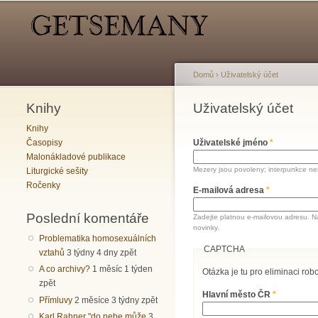
Hlavní menu
Sekundární menu
Domů
›
Uživatelský účet
Knihy
Jste zde
Uživatelský účet
Hlavní záložky
Knihy
Časopisy
Uživatelské jméno
*
Malonákladové publikace
Mezery jsou povoleny; interpunkce nen
Liturgické sešity
Ročenky
E-mailová adresa
*
Poslední komentáře
Zadejte platnou e-mailovou adresu. N
novinky.
Problematika homosexuálních
CAPTCHA
vztahů
3 týdny 4 dny zpět
A co archivy?
1 měsíc 1 týden
Otázka je tu pro eliminaci robo
zpět
Hlavní město ČR
*
Přímluvy
2 měsíce 3 týdny zpět
Karl Rahner "do nebe může
3