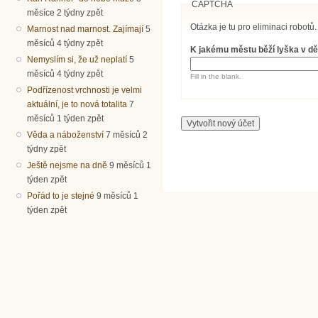
CAPTCHA
měsíce 2 týdny zpět
Otázka je tu pro eliminaci robotů.
Marnost nad marnost. Zajímají
5
měsíců 4 týdny zpět
K jakému městu běží lyška v dě
Nemyslím si, že už neplatí
5
měsíců 4 týdny zpět
Fill in the blank.
Podřízenost vrchnosti je velmi
aktuální, je to nová totalita
7
měsíců 1 týden zpět
Věda a náboženství
7 měsíců 2
týdny zpět
Ještě nejsme na dně
9 měsíců 1
týden zpět
Pořád to je stejné
9 měsíců 1
týden zpět