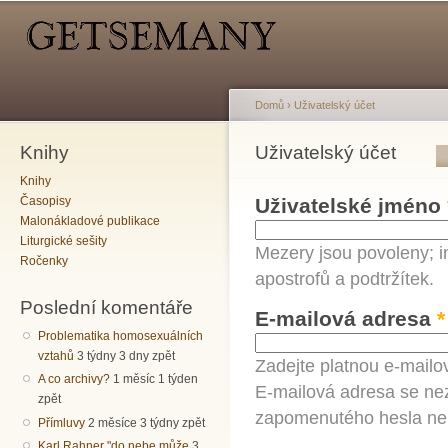
Hlavní menu
Sekundární menu
Př
hl
o
Domů
›
Uživatelský účet
Knihy
Jste zde
Uživatelský účet
Hlavní záložky
Knihy
Časopisy
Uživatelské jméno
Malonákladové publikace
Liturgické sešity
Mezery jsou povoleny; i
Ročenky
apostrofů a podtržítek.
Poslední komentáře
E-mailová adresa
*
Problematika homosexuálních
vztahů
3 týdny 3 dny zpět
Zadejte platnou e-mailo
A co archivy?
1 měsíc 1 týden
E-mailová adresa se nez
zpět
zapomenutého hesla neb
Přímluvy
2 měsíce 3 týdny zpět
Karl Rahner "do nebe může
3