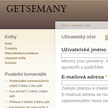
Hlavní menu
Sekundární menu
Př
hl
o
Domů
›
Uživatelský účet
Knihy
Jste zde
Uživatelský účet
Hlavní záložky
Knihy
Časopisy
Uživatelské jméno
Malonákladové publikace
Liturgické sešity
Mezery jsou povoleny; i
Ročenky
apostrofů a podtržítek.
Poslední komentáře
E-mailová adresa
*
Problematika homosexuálních
vztahů
3 týdny 2 dny zpět
Zadejte platnou e-mailo
A co archivy?
1 měsíc 1 týden
E-mailová adresa se nez
zpět
zapomenutého hesla neb
Přímluvy
2 měsíce 3 týdny zpět
Karl Rahner "do nebe může
3