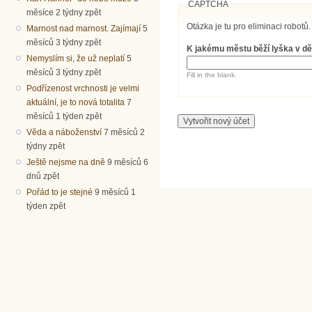
CAPTCHA
měsíce 2 týdny zpět
Otázka je tu pro eliminaci robotů.
Marnost nad marnost. Zajímají
5
měsíců 3 týdny zpět
K jakému městu běží lyška v dě
Nemyslím si, že už neplatí
5
měsíců 3 týdny zpět
Fill in the blank.
Podřízenost vrchnosti je velmi
aktuální, je to nová totalita
7
měsíců 1 týden zpět
Věda a náboženství
7 měsíců 2
týdny zpět
Ještě nejsme na dně
9 měsíců 6
dnů zpět
Pořád to je stejné
9 měsíců 1
týden zpět