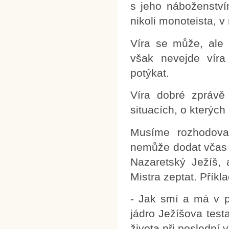
s jeho náboženstv
nikoli monoteista, v
Víra se může, ale
však nevejde víra
potýkat.
Víra dobré zprávě
situacích, o kterých
Musíme rozhodova
nemůže dodat včas 
Nazaretský Ježíš, 
Mistra zeptat. Příkla
- Jak smí a má v pr
jádro Ježíšova tes
života při poslední 