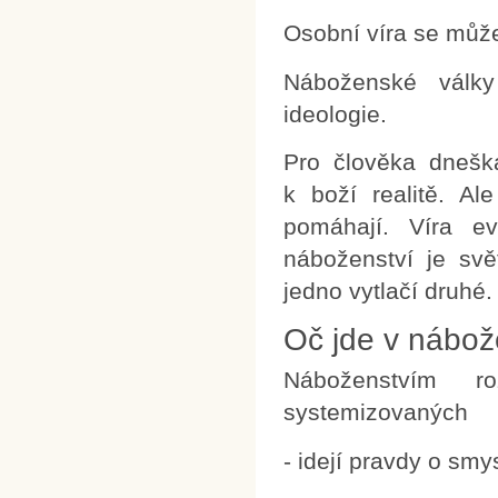
Osobní víra se může
Náboženské války
ideologie.
Pro člověka dneška
k boží realitě. Al
pomáhají. Víra ev
náboženství je sv
jedno vytlačí druhé.
Oč jde v nábož
Náboženstvím r
systemizovaných
- idejí pravdy o sm