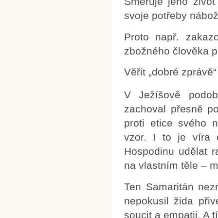
Směruje jeho život 
svoje potřeby nábo
Proto např. zakaz
zbožného člověka poš
Věřit „dobré zprávě“
V Ježíšově podob
zachoval přesně po
proti etice svého 
vzor. I to je víra
Hospodinu udělat ra
na vlastním těle – 
Ten Samaritán nezne
nepokusil žida přiv
soucit a empatii. A 