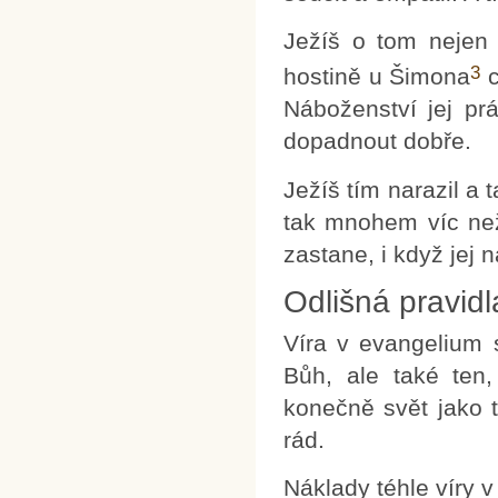
Ježíš o tom nejen 
3
hostině u Šimona
c
Náboženství jej p
dopadnout dobře.
Ježíš tím narazil a t
tak mnohem víc než
zastane, i když jej 
Odlišná pravidl
Víra v evangelium 
Bůh, ale také ten,
konečně svět jako t
rád.
Náklady téhle víry v 