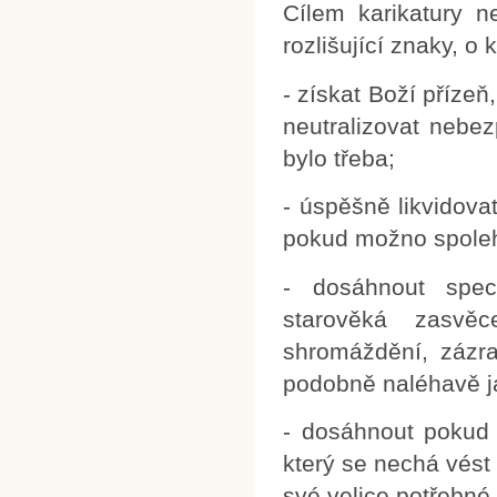
Cílem karikatury n
rozlišující znaky, o
- získat Boží příze
neutralizovat nebe
bylo třeba;
- úspěšně likvidova
pokud možno spolehl
- dosáhnout spec
starověká zasvěce
shromáždění, zázra
podobně naléhavě ja
- dosáhnout pokud 
který se nechá vést
své velice potřebné