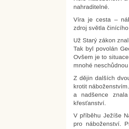
nahraditelné.
Víra je cesta – ná
zdroj světla činícíh
Už Starý zákon znal
Tak byl povolán Ged
Ovšem je to situace
mnohé neschůdnou 
Z dějin dalších dvo
krotit náboženstvím
a nadšence znala 
křesťanství.
V příběhu Ježíše N
pro náboženství. P