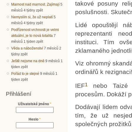
takové posuny relig
Marnost nad marnost. Zajímají
5
měsíců 4 týdny zpět
poslušnosti. Skuteč
Nemyslím si, že už neplatí
5
měsíců 4 týdny zpět
Lidé opouštějí náb
Podřízenost vrchnosti je velmi
reprezentanti ne
aktuální, je to nová totalita
7
instituci. Tím ov
měsíců 1 týden zpět
Věda a náboženství
7 měsíců 2
zklamaného jednotli
týdny zpět
Ještě nejsme na dně
9 měsíců 1
Viz ohromný skandál 
týden zpět
ordinářů k rezignaci
Pořád to je stejné
9 měsíců 1
týden zpět
1
IEF
nebo Taizé n
Přihlášení
procesům. Dokáží 
Uživatelské jméno
*
Dodávají lidem odva
tím, že už nesjed
Heslo
*
společných prožitků