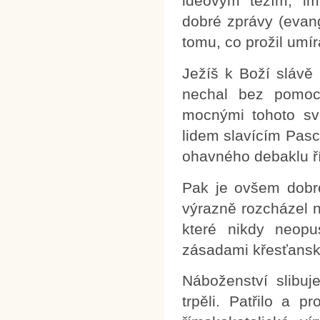
ideovým tezím, im
dobré zprávy (evan
tomu, co prožil umíra
Ježíš k Boží slávě 
nechal bez pomoci
mocnými tohoto sv
lidem slavícím Pasc
ohavného debaklu ř
Pak je ovšem dobro
výrazně rozcházel 
které nikdy neopu
zásadami křesťanský
Náboženství slibuj
trpěli. Patřilo a 