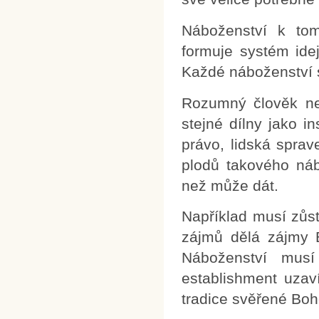
Náboženství k tom
formuje systém idej
Každé náboženství 
Rozumný člověk ne
stejné dílny jako i
právo, lidská sprav
plodů takového náb
než může dát.
Například musí zůs
zájmů dělá zájmy B
Náboženství musí 
establishment uzav
tradice svěřené Bo