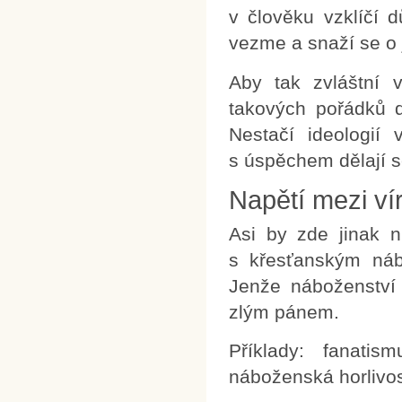
v člověku vzklíčí 
vezme a snaží se o jej
Aby tak zvláštní 
takových pořádků d
Nestačí ideologií
s úspěchem dělají s
Napětí mezi ví
Asi by zde jinak n
s křesťanským náb
Jenže náboženství 
zlým pánem.
Příklady: fanatis
náboženská horlivos