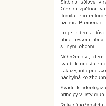
Slabina sólové ví
žádnou zpětnou vazb
tlumila jeho eufori
na hoře Proměnění –
To je jeden z důvo
obce, ovšem obce, 
s jinými obcemi.
Náboženství, které
svádí k neustálému 
zákazy, interpretac
náchylná ke zhoubné
Svádí k ideologiz
principy v jistý dru
Role náboženství a 