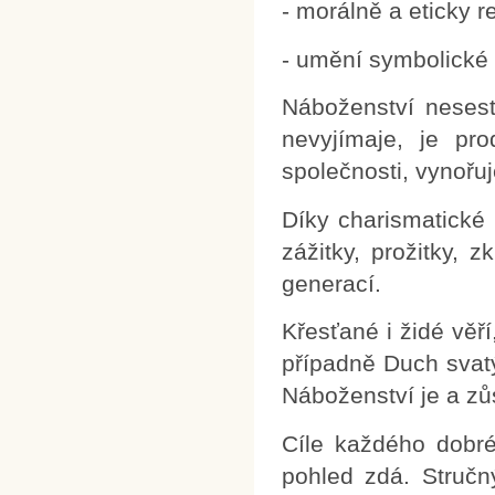
- morálně a eticky 
- umění symbolické 
Náboženství nesest
nevyjímaje, je pro
společnosti, vynořuj
Díky charismatické
zážitky, prožitky, 
generací.
Křesťané i židé věří
případně Duch svatý
Náboženství je a zů
Cíle každého dobré
pohled zdá. Stručn