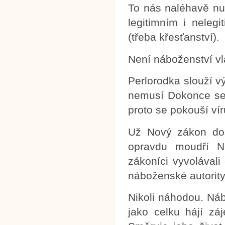
To nás naléhavě nu
legitimním i neleg
(třeba křesťanství).
Není náboženství vl
Perlorodka slouží vý
nemusí Dokonce se 
proto se pokouší vír
Už Nový zákon dos
opravdu moudří Ni
zákoníci vyvolávali
náboženské autority
Nikoli náhodou. Náb
jako celku hájí zá