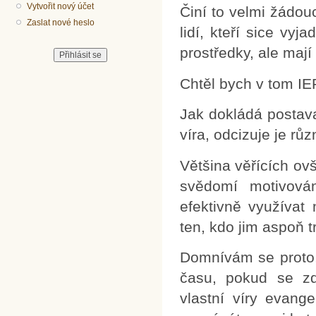
Vytvořit nový účet
Činí to velmi žádou
Zaslat nové heslo
lidí, kteří sice vyj
prostředky, ale maj
Chtěl bych v tom IE
Jak dokládá postava
víra, odcizuje je rů
Většina věřících ovše
svědomí motivová
efektivně využívat
ten, kdo jim aspoň 
Domnívám se proto,
času, pokud se z
vlastní víry evang