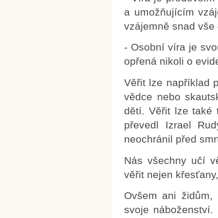
a umožňujícím vzá
vzájemně snad vše – 
- Osobní víra je s
opřená nikoli o evid
Věřit lze například p
vědce nebo skauts
dětí. Věřit lze tak
převedl Izrael Ru
neochránil před smr
Nás všechny učí v
věřit nejen křesťany
Ovšem ani židům, 
svoje náboženství.