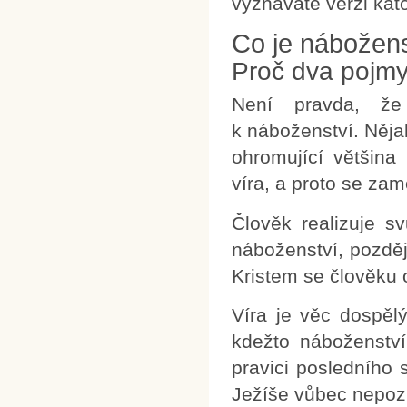
vyznáváte verzi kat
Co je nábožens
Proč dva pojm
Není pravda, že
k náboženství. Něja
ohromující většina
víra, a proto se za
Člověk realizuje s
náboženství, pozděj
Kristem se člověku o
Víra je věc dospělý
kdežto náboženstv
pravici posledního s
Ježíše vůbec nepozn