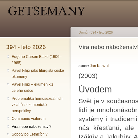
Hlavní menu
Sekundární menu
Př
hl
o
Domů
›
394 - léto 2026
394 - léto 2026
Jste zde
Víra nebo náboženstv
Eugene Carson Blake (1906–
1985)
autor:
Jan Konzal
Pavel Filipi jako liturgista české
(2003)
ekumeny
Pavel Filipi – ekumenik z
Úvodem
celého srdce
Problematika homosexuálních
Svět je v současnost
vztahů z ekumenické
lidí je mnohonásobn
perspektivy
systémy i tradicemi
Communio viatorum
nás křesťanů, ale
Víra nebo náboženství?
Soboty po Letnicích v
Izákův a Jakubův. A