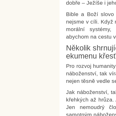
dobře – Ježíše i jeh
Bible a Boží slovo
nejsme v cíli. Když
morální systémy,
abychom na cestu vi
Několik shrnují
ekumenu křesť
Pro rozvoj humanity
náboženství, tak ví
nejen těsně vedle s
Jak náboženství, t
křehkých až hrůza. 
Jen nemoudrý čl
samotným nábožens