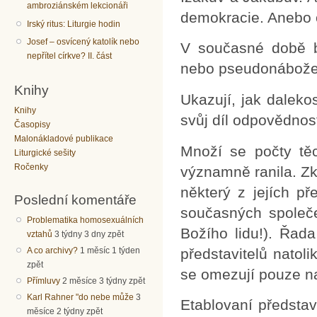
ambroziánském lekcionáři
demokracie. Anebo o
Irský ritus: Liturgie hodin
Josef – osvícený katolík nebo
V současné době b
nepřítel církve? II. část
nebo pseudonábože
Knihy
Ukazují, jak dalekos
Knihy
svůj díl odpovědnos
Časopisy
Malonákladové publikace
Množí se počty těc
Liturgické sešity
Ročenky
významně ranila. Zkl
některý z jejích př
Poslední komentáře
současných společe
Problematika homosexuálních
Božího lidu!). Řada
vztahů
3 týdny 3 dny zpět
představitelů natol
A co archivy?
1 měsíc 1 týden
zpět
se omezují pouze na
Přímluvy
2 měsíce 3 týdny zpět
Karl Rahner "do nebe může
3
Etablovaní představ
měsíce 2 týdny zpět