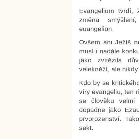
Evangelium tvrdí,
změna smýšlení,
euangelion.
Ovšem ani Ježíš ne
musí i nadále konku
jako zvítězila d
velekněží, ale nikdy
Kdo by se kritickéh
víry evangeliu, ten
se člověku velmi 
dopadne jako Ezau
prvorozenství. Tak
sekt.