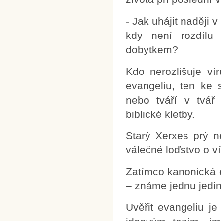
- Jak uhájit naději 
kdy není rozdílu
dobytkem?
Kdo nerozlišuje ví
evangeliu, ten ke
nebo tváří v tvář 
biblické kletby.
Starý Xerxes prý ne
válečné loďstvo o ví
Zatímco kanonická e
– známe jednu jedin
Uvěřit evangeliu j