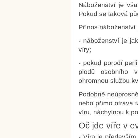
Náboženství je však
Pokud se taková půda
Přínos náboženství p
- náboženství je ja
víry;
- pokud porodí perli
plodů osobního v
ohromnou službu kva
Podobně neúprosně s
nebo přímo otrava t
víru, náchylnou k p
Oč jde víře v 
- Víra je předevší