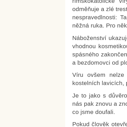
římskokatolické ví
odměňuje a zlé tres
nespravedlnosti: T
něžná ruka. Pro něk
Náboženství ukazuje
vhodnou kosmetikou
spásného zakončení 
a bezdomovci od plo
Víru ovšem nelze 
kostelních lavicích
Je to jako s důvě
nás pak znovu a zno
co jsme doufali.
Pokud člověk otevře