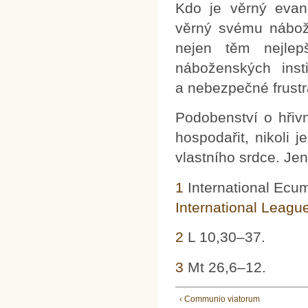
Kdo je věrný evan
věrný svému nábožen
nejen těm nejlep
náboženských inst
a nebezpečné frustr
Podobenství o hřivn
hospodařit, nikoli 
vlastního srdce. Je
1
International Ecum
International League
2
L 10,30–37.
3
Mt 26,6–12.
‹ Communio viatorum