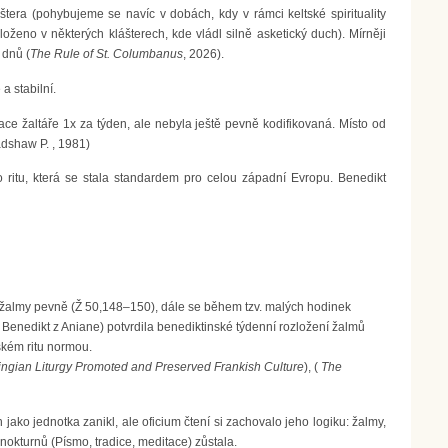
kláštera (pohybujeme se navíc v dobách, kdy v rámci keltské spirituality
oženo v některých klášterech, kde vládl silně asketický duch). Mírněji
 dnů (
The Rule of St. Columbanus
, 2026).
a stabilní.
citace žaltáře 1x za týden, ale nebyla ještě pevně kodifikovaná. Místo od
adshaw P. , 1981)
 ritu, která se stala standardem pro celou západní Evropu. Benedikt
é žalmy pevně (Ž 50,148–150), dále se během tzv. malých hodinek
, Benedikt z Aniane) potvrdila benediktinské týdenní rozložení žalmů
mském ritu normou.
ingian Liturgy Promoted and Preserved Frankish Culture
), (
The
n jako jednotka zanikl, ale oficium čtení si zachovalo jeho logiku: žalmy,
 nokturnů (Písmo, tradice, meditace) zůstala.