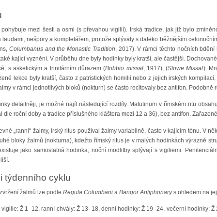
u
 pohybuje mezi šesti a osmi (s převahou vigilií). Irská tradice, jak již bylo zmín
a laudami, nešpory a kompletářem, protože splývaly s daleko běžnějším celonočním b
ens,
Columbanus and the Monastic Tradition
, 2017). V rámci těchto nočních bdění
 také kající vyznění. V průběhu dne byly hodinky byly kratší, ale častější. Dochované
ké, s asketickým a trinitárním důrazem (
Bobbio missal
, 1917), (
Stowe Missal
). Mn
zené lekce byly kratší, často z patristických homilií nebo z jejich irských kompilac
Žalmy v rámci jednotlivých bloků (nokturn) se často recitovaly bez antifon. Podobně r
y detailněji, je možné najít následující rozdíly. Matutinum v římském ritu obsahu
l dle roční doby a tradice příslušného kláštera mezi 12 a 36), bez antifon. Zařazené
vné „ranní“ žalmy, irský ritus používal žalmy variabilně, často v kajícím tónu. V ně
uhé bloky žalmů (nokturna), kdežto římský ritus je v malých hodinkách výrazně stru
istuje jako samostatná hodinka; noční modlitby splývají s vigiliemi. Penitenciáln
iší.
i týdenního cyklu
zvržení žalmů lze podle
Regula Columbani
a
Bangor Antiphonary
s ohledem na jej
igilie: Ž 1–12, ranní chvály: Ž 13–18, denní hodinky: Ž 19–24, večerní hodinky: Ž 