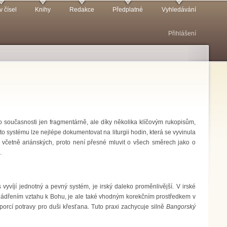
v čísel
Knihy
Redakce
Předplatné
Vyhledávání
Přihlášení
e do současnosti jen fragmentárně, ale díky několika klíčovým rukopisům,
o systému lze nejlépe dokumentovat na liturgii hodin, která se vyvinula
 včetně ariánských, proto není přesné mluvit o všech směrech jako o
.
vyvíjí jednotný a pevný systém, je irský daleko proměnlivější. V irské
 vyjádřením vztahu k Bohu, je ale také vhodným korekčním prostředkem v
porcí potravy pro duši křesťana. Tuto praxi zachycuje silně
Bangorský