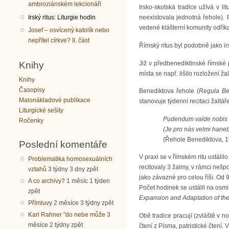
ambroziánském lekcionáři
Irsko‑skotská tradice užívá v li
Irský ritus: Liturgie hodin
neexistovala jednotná řehole). 
vedené klášterní komunity odříka
Josef – osvícený katolík nebo
nepřítel církve? II. část
Římský ritus byl podobně jako irs
Knihy
Již v předbenediktinské římské pr
místa se např. lišilo rozložení 
Knihy
Časopisy
Benediktova řehole (
Regula Ben
Malonákladové publikace
stanovuje týdenní recitaci žaltá
Liturgické sešity
Pudendum valde nobis e
Ročenky
(Je pro nás velmi haneb
(Řehole Benediktova, 
Poslední komentáře
V praxi se v římském ritu ustál
Problematika homosexuálních
recitovaly 3 žalmy, v rámci nešp
vztahů
3 týdny 3 dny zpět
jako závazné pro celou říši. Od 
A co archivy?
1 měsíc 1 týden
Počet hodinek se ustálil na osmi 
zpět
Expansion and Adaptation of the
Přímluvy
2 měsíce 3 týdny zpět
Karl Rahner "do nebe může
3
Obě tradice pracují (zvláště v no
měsíce 2 týdny zpět
čtení z Písma, patristické čtení