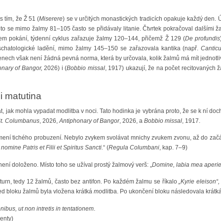
 tím, že Ž 51 (
Miserere
) se v určitých monastických tradicích opakuje každý den. Ú
to se mimo žalmy 81–105 často se přidávaly litanie. Čtvrtek pokračoval dalšími ž
 dnem pokání, týdenní cyklus zařazuje žalmy 120–144, přičemž Ž 129 (
De profundis
eschatologické ladění, mimo žalmy 145–150 se zařazovala kantika (např.
Cantic
enech však není žádná pevná norma, která by určovala, kolik žalmů má mít jednotlivý
onary of Bangor,
2026) i (
Bobbio missal
, 1917) ukazují, že na počet recitovaných ž
i matutina
t, jak mohla vypadat modlitba v noci. Tato hodinka je vybrána proto, že se k ní d
St. Columbanus
, 2026,
Antiphonary of Bangor
, 2026, a
Bobbio missal
, 1917.
ení tichého probuzení. Nebylo zvykem svolávat mnichy zvukem zvonu, až do začát
 nomine Patris et Filii et Spiritus Sancti.
“ (
Regula Columbani
, kap. 7–9)
ení doloženo. Místo toho se užíval prostý žalmový verš: „
Domine, labia mea aperie
turn, tedy 12 žalmů, často bez antifon. Po každém žalmu se říkalo
„Kyrie eleison“
d bloku žalmů byla vložena krátká
mo
dlitba. Po ukončení bloku následovala krátká
ionibus, ut non intretis in tentationem
.
menty)