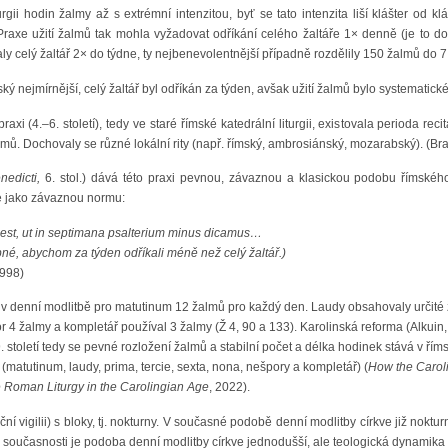
turgii hodin žalmy až s extrémní intenzitou, byť se tato intenzita liší klášter od 
Praxe užití žalmů tak mohla vyžadovat odříkání celého žaltáře 1× denně (je to dol
ly celý žaltář 2× do týdne, ty nejbenevolentnější případně rozdělily 150 žalmů do 7
ký nejmírnější, celý žaltář byl odříkán za týden, avšak užití žalmů bylo systematické 
axi (4.–6. století), tedy ve staré římské katedrální liturgii, existovala perioda re
žalmů. Dochovaly se různé lokální rity (např. římský, ambrosiánský, mozarabský). (Br
edicti,
6. stol.) dává této praxi pevnou, závaznou a klasickou podobu římského
ře jako závaznou normu:
st, ut in septimana psalterium minus dicamus…
né, abychom za týden odříkali méně než celý žaltář.)
1998)
ilo v denní modlitbě pro matutinum 12 žalmů pro každý den. Laudy obsahovaly určit
or 4 žalmy a kompletář používal 3 žalmy (Ž 4, 90 a 133). Karolinská reforma (Alkuin
9. století tedy se pevné rozložení žalmů a stabilní počet a délka hodinek stává v ří
(matutinum, laudy, prima, tercie, sexta, nona, nešpory a kompletář) (
How the Carol
 Roman Liturgy in the Carolingian Age
, 2022).
ční vigilii) s bloky, tj. nokturny. V současné podobě denní modlitby církve již noktur
. V současnosti je podoba denní modlitby církve jednodušší, ale teologická dynamika