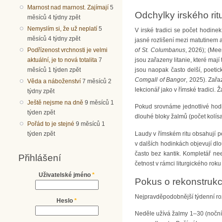
Marnost nad marnost. Zajímají
5
Odchylky irského rit
měsíců 4 týdny zpět
Nemyslím si, že už neplatí
5
V irské tradici se počet hodinek
měsíců 4 týdny zpět
jasné rozlišení mezi matutinem 
of St. Columbanus
, 2026); (Me
Podřízenost vrchnosti je velmi
jsou zařazeny litanie, které mají
aktuální, je to nová totalita
7
jsou naopak často delší, poetic
měsíců 1 týden zpět
Comgall of Bangor
, 2025). Zařa
Věda a náboženství
7 měsíců 2
lekcionář jako v římské tradici. 
týdny zpět
Ještě nejsme na dně
9 měsíců 1
Pokud srovnáme jednotlivé hodink
týden zpět
dlouhé bloky žalmů (počet kolísa
Pořád to je stejné
9 měsíců 1
Laudy v římském ritu obsahují pe
týden zpět
v dalších hodinkách objevují dlo
často bez kantik. Kompletář neex
Přihlášení
četnost v rámci liturgického roku l
Uživatelské jméno
*
Pokus o rekonstrukc
Nejpravděpodobnější týdenní ro
Heslo
*
Neděle užívá žalmy 1–30 (noční v