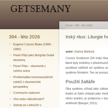
Hlavní menu
Sekundární menu
Domů
›
394 - léto 2026
394 - léto 2026
Jste zde
Irský ritus: Liturgie 
Eugene Carson Blake (1906–
1985)
autor:
Darina Bártová
Pavel Filipi jako liturgista české
Cursus Scottorum
(čili irský ri
ekumeny
které byly zmíněny v předchozích
Pavel Filipi – ekumenik z
poněkud odlišně od systému pou
celého srdce
systému římském. Ten se prosazu
Problematika homosexuálních
Použití žaltáře
vztahů z ekumenické
perspektivy
Oba systémy užívají jako základ
Communio viatorum
tradici je žalm chápán jako mod
rámci pokání, je podporou v duc
Víra nebo náboženství?
antifonář
(Bangor, 2011).
Soboty po Letnicích v