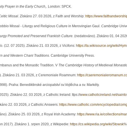
ily Prayer in the Early Church,.
London: SPCK.
Celtic Missal.
Získáno 27. 03 2026, z Faith and Worship:
https://www.faithandworsh
Bobbio Missal - Liturgy and Religious Culture in Merovingian Gaul.
Cambridge Unive
turgy Promoted and Preserved Frankish Culture.
(nedatováno). Získáno 01. 04 2026
o.
(12. 07 2025). Získáno 21. 03 2026, z Vicifons:
https://la.wikisource.org/wiki/H
rn and Western Chant Traditions.
Cambridge University Press.
mbanus and the Monastic Tradition. V
The Cambridge History of Medieval Monastici
6). Získáno 21. 03 2026, z Ceremoniale Roamnum:
https://caeremonialeromanum.co
998). Praha: Benediktinské arciopatství sv.Vojtěcha a sv. Markéty.
2025). Získáno 22. 03 2026, z Catholic Ireland: ttps://
www.catholicireland.net/saint
skáno 22. 03 2026, z Catholic Answers:
https://www.catholic.com/encyclopedia/comg
no). Získáno 25. 03 2026, z Royal Irish Academy:
https://www.ria.ie/collections/m
en 2017). Získáno 1. srpen 2020, z Wikipedie:
https://cs.wikipedia.org/wiki/St