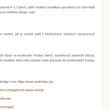
obsahoval 6–12 žalmů, opět s krátkou modlitbou uprostřed a po něm další
 pro keltskou liturgii, např.
ni vyslání, jak je možné vidět v závěrečných obřadech zachycených
dl důraz na kontinuální recitaci žalmů, vyzdvihoval asketické důrazy.
ké modlitby, který irsko-skotská misie přenesla do kontinentální Evropy,
mbridge Core:
https://www.cambridge.org
ayers.com/tag/lorrha-stowe-missal/
249a.htm
st-comgall/