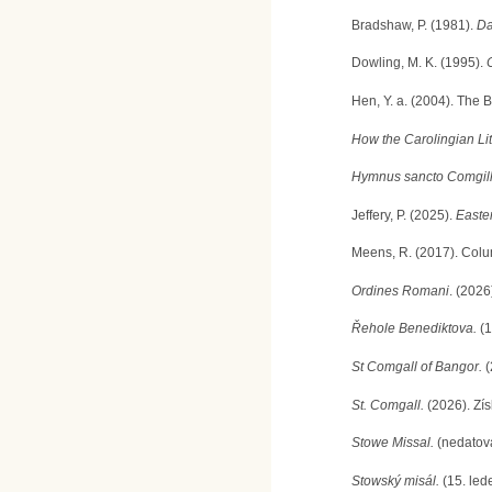
Bradshaw, P. (1981).
Da
Dowling, M. K. (1995).
Hen, Y. a. (2004). The 
How the Carolingian Li
Hymnus sancto Comgill
Jeffery, P. (2025).
Easte
Meens, R. (2017). Colu
Ordines Romani
. (202
Řehole Benediktova.
(1
St Comgall of Bangor.
(
St. Comgall.
(2026). Zí
Stowe Missal.
(nedatová
Stowský misál.
(15. led