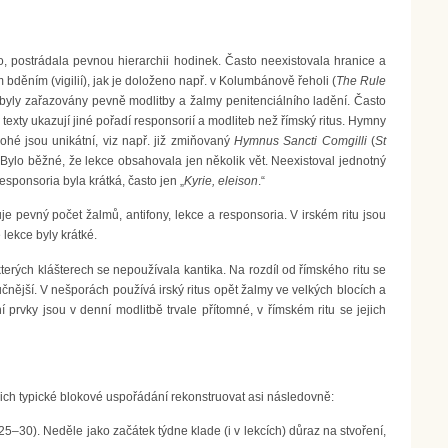
ěno, postrádala pevnou hierarchii hodinek. Často neexistovala hranice a
děním (vigilií), jak je doloženo např. v Kolumbánově řeholi (
The Rule
 byly zařazovány pevně modlitby a žalmy penitenciálního ladění. Často
 texty ukazují jiné pořadí responsorií a modliteb než římský ritus. Hymny
ohé jsou unikátní, viz např. již zmiňovaný
Hymnus Sancti Comgilli
(
St
í. Bylo běžné, že lekce obsahovala jen několik vět. Neexistoval jednotný
esponsoria byla krátká, často jen „
Kyrie, eleison
.“
je pevný počet žalmů, antifony, lekce a responsoria. V irském ritu jsou
 lekce byly krátké.
kterých klášterech se nepoužívala kantika. Na rozdíl od římského ritu se
čnější. V nešporách používá irský ritus opět žalmy ve velkých blocích a
í prvky jsou v denní modlitbě trvale přítomné, v římském ritu se jejich
ich typické blokové uspořádání rekonstruovat asi následovně:
25–30). Neděle jako začátek týdne klade (i v lekcích) důraz na stvoření,