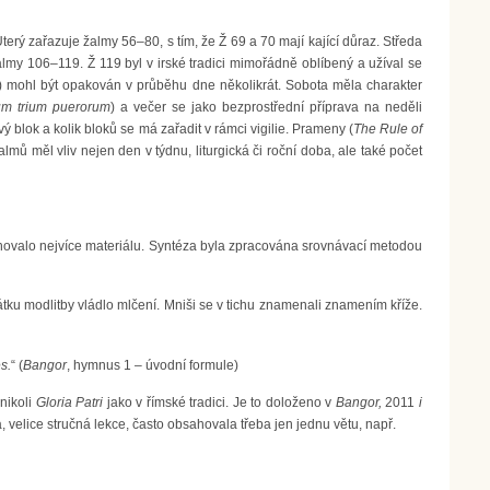
terý zařazuje žalmy 56–80, s tím, že Ž 69 a 70 mají kající důraz. Středa
almy 106–119. Ž 119 byl v irské tradici mimořádně oblíbený a užíval se
) mohl být opakován v průběhu dne několikrát. Sobota měla charakter
um trium puerorum
) a večer se jako bezprostřední příprava na neděli
 blok a kolik bloků se má zařadit v rámci vigilie. Prameny (
The Rule of
almů měl vliv nejen den v týdnu, liturgická či roční doba, ale také počet
ochovalo nejvíce materiálu. Syntéza byla zpracována srovnávací metodou
ku modlitby vládlo mlčení. Mniši se v tichu znamenali znamením kříže.
s.
“ (
Bangor
, hymnus 1 – úvodní formule)
,
nikoli
Gloria Patri
jako v římské tradici. Je to doloženo v
Bangor,
2011
i
, velice stručná lekce, často obsahovala třeba jen jednu větu, např.