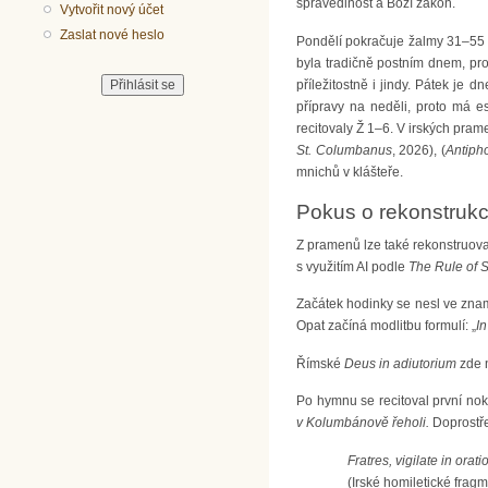
spravedlnost a Boží zákon.
Vytvořit nový účet
Zaslat nové heslo
Pondělí pokračuje žalmy 31–55 s
byla tradičně postním dnem, pro
příležitostně i jindy. Pátek je
přípravy na neděli, proto má 
recitovaly Ž 1–6. V irských pram
St. Columbanus
, 2026), (
Antiph
mnichů v klášteře.
Pokus o rekonstrukc
Z pramenů lze také rekonstruova
s využitím AI podle
The Rule of 
Začátek hodinky se nesl ve znam
Opat začíná modlitbu formulí: „
In
Římské
Deus in adiutorium
zde n
Po hymnu se recitoval první nok
v Kolumbánově řeholi.
Doprostře
Fratres, vigilate in orat
(Irské homiletické frag