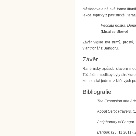
Následovala nějaká forma litanií
lekce, typicky z patristické liter
Peccata nostra, Domi
(Misál ze Stowe)
Závěr vigilie byl strmý, prostý,
v antifonář z Bangoru.
Závěr
Raně irský způsob slavení modli
Těžištěm modlitby byly strukturo
kde se stal jedním z klíčových p
Bibliografie
The Expansion and Adap
About Celtic Prayers.
(1
Antiphonary of Bangor.
Bangor.
(23. 11 2011). 