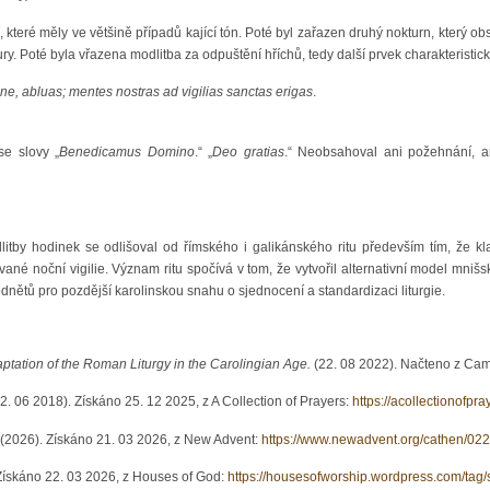
, které měly ve většině případů kající tón. Poté byl zařazen druhý nokturn, který 
atury. Poté byla vřazena modlitba za odpuštění hříchů, tedy další prvek charakteristický
ne, abluas; mentes nostras ad vigilias sanctas erigas
.
 se slovy „
Benedicamus Domino
.“ „
Deo gratias
.“ Neobsahoval ani požehnání, a
tby hodinek se odlišoval od římského i galikánského ritu především tím, že kla
vané noční vigilie. Význam ritu spočívá v tom, že vytvořil alternativní model mnišs
odnětů pro pozdější karolinskou snahu o sjednocení a standardizaci liturgie.
tation of the Roman Liturgy in the Carolingian Age.
(22. 08 2022). Načteno z Ca
2. 06 2018). Získáno 25. 12 2025, z A Collection of Prayers:
https://acollectionofpr
(2026). Získáno 21. 03 2026, z New Advent:
https://www.newadvent.org/cathen/02
Získáno 22. 03 2026, z Houses of God:
https://housesofworship.wordpress.com/tag/