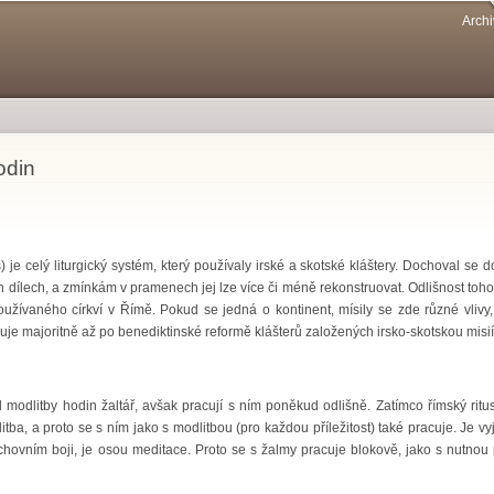
Přejít k
Archi
hlavnímu
obsahu
hodin
tus) je celý liturgický systém, který používaly irské a skotské kláštery. Dochoval s
 dílech, a zmínkám v pramenech jej lze více či méně rekonstruovat. Odlišnost tohot
žívaného církví v Římě. Pokud se jedná o kontinent, mísily se zde různé vlivy,
je majoritně až po benediktinské reformě klášterů založených irsko-skotskou misií
 modlitby hodin žaltář, avšak pracují s ním poněkud odlišně. Zatímco římský ritus 
litba, a proto se s ním jako s modlitbou (pro každou příležitost) také pracuje. Je
hovním boji, je osou meditace. Proto se s žalmy pracuje blokově, jako s nutnou 