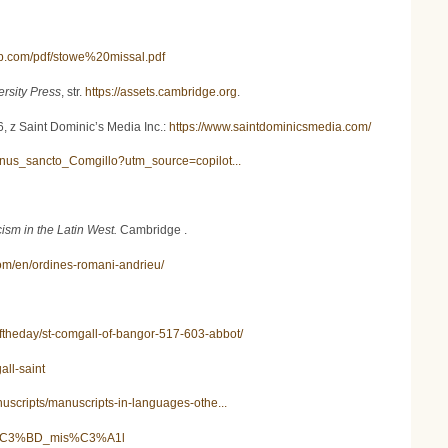
ip.com/pdf/stowe%20missal.pdf
rsity Press
, str.
https://assets.cambridge.org
.
, z Saint Dominic’s Media Inc.:
https://www.saintdominicsmedia.com/
ymnus_sancto_Comgillo?utm_source=copilot...
sm in the Latin West.
Cambridge .
m/en/ordines-romani-andrieu/
oftheday/st-comgall-of-bangor-517-603-abbot/
all-saint
anuscripts/manuscripts-in-languages-othe...
owsk%C3%BD_mis%C3%A1l