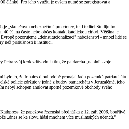
0 článků. Pro jeho využití je ovšem nutné se zaregistrovat a
o je „skutečným nebezpečím" pro církev, řekl ředitel Studijního
en 40 % má často nebo občas kontakt katolickou církví. Většina je
é Evropě pozorujeme „deinstitucionalizaci" náboženství - mnozí lidé se
 než příslušnosti k instituci.
 Petra svůj krok zdůvodnila tím, že patriarcha „neplnil svoje
ní bylo to, že Irinaios dlouhodobě pronajal řadu pozemků patriarchátu
elské policie zdržuje v jedné z budov patriarchátu v Jeruzalémě, jeho
 zatím nebyl schopen anulovat sporné pozemkové obchody svého
 Kathpress, že papežova řezenská přednáška z 12. září 2006, bouřlivě
rotože „dnes se ke slovu hlásí mnohem více muslimských učenců,"