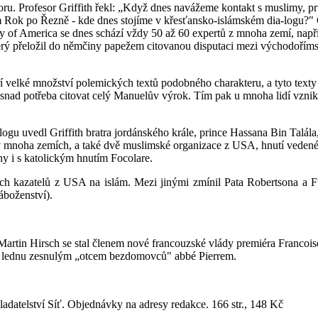
. Profesor Griffith řekl: „Když dnes navážeme kontakt s muslimy, prvn
 Rok po Řezně - kde dnes stojíme v křesťansko-islámském dia-logu?" Gr
ty of America se dnes schází vždy 50 až 60 expertů z mnoha zemí, napřík
erý přeložil do němčiny papežem citovanou disputaci mezi východoř
ří velké množství polemických textů podobného charakteru, a tyto texty 
snad potřeba citovat celý Manuelův výrok. Tím pak u mnoha lidí vznikl
logu uvedl Griffith bratra jordánského krále, prince Hassana Bin Talála,
ní v mnoha zemích, a také dvě muslimské organizace z USA, hnutí ve
y i s katolickým hnutím Focolare.
ních kazatelů z USA na islám. Mezi jinými zmínil Pata Robertsona a
áboženství).
in Hirsch se stal členem nové francouzské vlády premiéra Francoise F
 v lednu zesnulým „otcem bezdomovců" abbé Pierrem.
adatelství Síť. Objednávky na adresy redakce. 166 str., 148 Kč