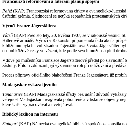
Francouzští reformovaní a luteráni plánují spojení
Paříž
(KAP) Francouzská reformovaná církev a evangelicko-luterská cí
ústřední grémia. Sjednocení se netýká separátních protestantských církv
Výročí Franze Jägerstättera
Vídeň
(KAP) Před sto lety, 20. května 1907, se v rakouské vesnici St.
Hitlerově armádě. Výročí v Rakousku připomenula řada akcí a příspě
k bližnímu byla hlavní zásadou Jägerstätterova života. Jägerstätter b
osobní křížové cesty ve vězení, kde podle svých možností plnil drobná
Vdově po mučedníku Franzisce Jägerstätterové předal po slavnostní 
zásluhy. Přitom zdůraznil její významnou roli při udržování a předává
Proces přípravy oficiálního blahořečení Franze Jägerstättera již probí
Madagaskar vykázal jezuitu
Tananarive
(KAP) Madagaskarské úřady bez udání důvodů vykázaly ze
veřejnost Madagaskaru reagovala pobouřeně a v tisku se objevily nejrů
které Urfer vypracovával a uveřejňoval.
Biblický lexikon na internetu
Stuttgart
(KAP) Německá evangelická biblická společnost spustila nov