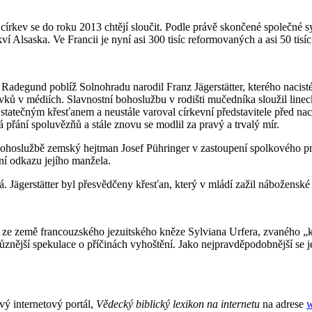
rkev se do roku 2013 chtějí sloučit. Podle právě skončené společné syn
í Alsaska. Ve Francii je nyní asi 300 tisíc reformovaných a asi 50 tisíc
 Radegund poblíž Solnohradu narodil Franz Jägerstätter, kterého nacist
vků v médiích. Slavnostní bohoslužbu v rodišti mučedníka sloužil lin
yl statečným křesťanem a neustále varoval církevní představitele před n
 přání spoluvězňů a stále znovu se modlil za pravý a trvalý mír.
bohoslužbě zemský hejtman Josef Pühringer v zastoupení spolkového pr
ní odkazu jejího manžela.
há. Jägerstätter byl přesvědčeny křesťan, který v mládí zažil náboženské
 země francouzského jezuitského kněze Sylviana Urfera, zvaného „kn
znější spekulace o příčinách vyhoštění. Jako nejpravděpodobnější se jev
ý internetový portál,
Vědecký biblický lexikon na internetu
na adrese