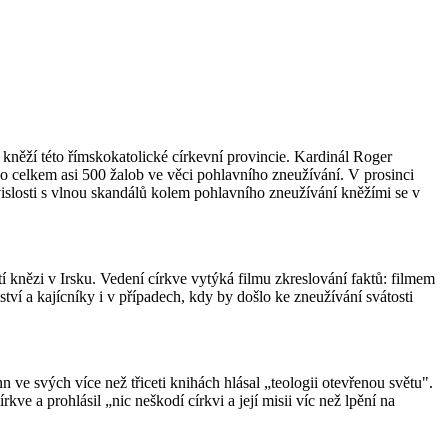
něží této římskokatolické církevní provincie. Kardinál Roger
no celkem asi 500 žalob ve věci pohlavního zneužívání. V prosinci
vislosti s vlnou skandálů kolem pohlavního zneužívání kněžími se v
tí knězi v Irsku. Vedení církve vytýká filmu zkreslování faktů: filmem
tví a kajícníky i v případech, kdy by došlo ke zneužívání svátosti
svých více než třiceti knihách hlásal „teologii otevřenou světu".
rkve a prohlásil „nic neškodí církvi a její misii víc než lpění na