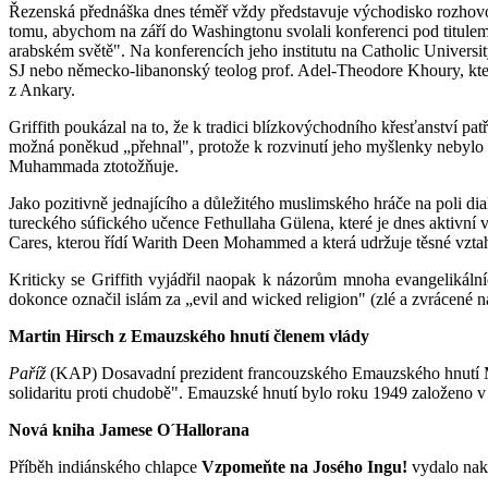
Řezenská přednáška dnes téměř vždy představuje východisko rozhovoru
tomu, abychom na září do Washingtonu svolali konferenci pod titulem
arabském světě". Na konferencích jeho institutu na Catholic Universi
SJ nebo německo-libanonský teolog prof. Adel-Theodore Khoury, kt
z Ankary.
Griffith poukázal na to, že k tradici blízkovýchodního křesťanství pat
možná poněkud „přehnal", protože k rozvinutí jeho myšlenky nebylo 
Muhammada ztotožňuje.
Jako pozitivně jednajícího a důležitého muslimského hráče na poli dia
tureckého súfického učence Fethullaha Gülena, které je dnes aktiv
Cares, kterou řídí Warith Deen Mohammed a která udržuje těsné vztah
Kriticky se Griffith vyjádřil naopak k názorům mnoha evangelikál
dokonce označil islám za „evil and wicked religion" (zlé a zvrácené n
Martin Hirsch z Emauzského hnutí členem vlády
Paříž
(KAP) Dosavadní prezident francouzského Emauzského hnutí Mart
solidaritu proti chudobě". Emauzské hnutí bylo roku 1949 založeno
Nová kniha Jamese O´Hallorana
Příběh indiánského chlapce
Vzpomeňte na Josého Ingu!
vydalo nakl