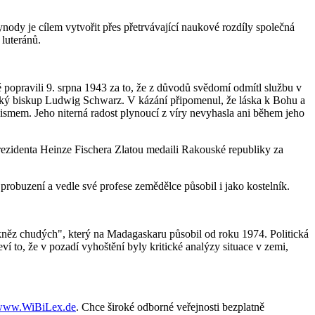
ody je cílem vytvořit přes přetrvávající naukové rozdíly společná
 luteránů.
é popravili 9. srpna 1943 za to, že z důvodů svědomí odmítl službu v
ecký biskup Ludwig Schwarz. V kázání připomenul, že láska k Bohu a
acismem. Jeho niterná radost plynoucí z víry nevyhasla ani během jeho
ezidenta Heinze Fischera Zlatou medaili Rakouské republiky za
 probuzení a vedle své profese zemědělce působil i jako kostelník.
ěz chudých", který na Madagaskaru působil od roku 1974. Politická
í to, že v pozadí vyhoštění byly kritické analýzy situace v zemi,
www.WiBiLex.de
. Chce široké odborné veřejnosti bezplatně