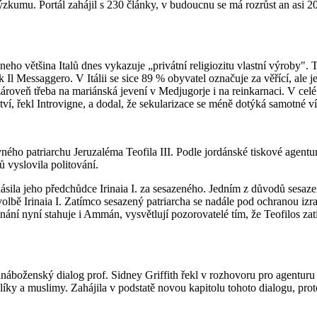
zkumu. Portál zahájil s 230 články, v budoucnu se má rozrůst an asi 200
o většina Italů dnes vykazuje „privátní religiozitu vlastní výroby". T
l Messaggero. V Itálii se sice 89 % obyvatel označuje za věřící, ale j
 zároveň třeba na mariánská jevení v Medjugorje i na reinkarnaci. V cel
tví, řekl Introvigne, a dodal, že sekularizace se méně dotýká samotné víry
ho patriarchu Jeruzaléma Teofila III. Podle jordánské tiskové agentury
 vyslovila politování.
ásila jeho předchůdce Irinaia I. za sesazeného. Jedním z důvodů sesaze
volbě Irinaia I. Zatímco sesazený patriarcha se nadále pod ochranou izra
uznání nyní stahuje i Ammán, vysvětlují pozorovatelé tím, že Teofilos
náboženský dialog prof. Sidney Griffith řekl v rozhovoru pro agenturu
tolíky a muslimy. Zahájila v podstatě novou kapitolu tohoto dialogu, p