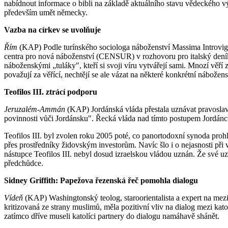
nabídnout informace o bibli na základě aktuálního stavu vědeckého vý
především umět německy.
Vazba na církev se uvolňuje
Řím
(KAP) Podle turínského sociologa náboženství Massima Introvigneh
centra pro nová náboženství (CENSUR) v rozhovoru pro italský deník I
náboženskými „tuláky", kteří si svoji víru vytvářejí sami. Mnozí věří
považují za věřící, nechtějí se ale vázat na některé konkrétní nábožens
Teofilos III. ztrácí podporu
Jeruzalém-Ammán
(KAP) Jordánská vláda přestala uznávat pravoslavné
povinnosti vůči Jordánsku". Řecká vláda nad tímto postupem Jordánců
Teofilos III. byl zvolen roku 2005 poté, co panortodoxní synoda prohl
přes prostředníky židovským investorům. Navíc šlo i o nejasnosti při 
nástupce Teofilos III. nebyl dosud izraelskou vládou uznán. Že své 
předchůdce.
Sidney Griffith: Papežova řezenská řeč pomohla dialogu
Vídeň
(KAP) Washingtonský teolog, staroorientalista a expert na mezi
kritizovaná ze strany muslimů, měla pozitivní vliv na dialog mezi ka
zatímco dříve museli katolíci partnery do dialogu namáhavě shánět.