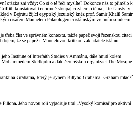
í otázka zní vždy: Co si o té řeči myslíte? Dokonce nás to přimělo k
iffith konstatoval i enormně stoupající zájem o téma „křesťanství v
lad v Bejrútu žijící egyptský jezuitský kněz prof. Samir Khalil Samir
ímským císařem Manuelem Palaiologem a islámským vrchním soudcem
je třeba číst ve správném kontextu, takže papež svoji řezenskou citaci
 dojem, že se papež s Manuelovou kritikou zakladatele islámu
 jeho Institute of Interfaith Studies v Ammánu, dále hnutí kolem
dené Mohammedem Siddiquim a dále černošskou organizaci The Mosque
 Franklina Grahama, který je synem Billyho Grahama. Graham mladší
illona. Jeho novou roli vyjadřuje titul „Vysoký komisař pro aktivní