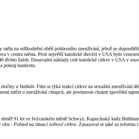
měla na odškodnění obětí pohlavního zneužívání, jehož se dopouštěli k
ova v centru města. Proti největší katolické diecézi v USA bylo vznese
la 46 těchto žalob. Dosavadní náklady celé katolické církve v USA v sou
na pokraj bankrotu.
 zločiny a Vatikán
. Film se týká reakcí církve na sexuální zneužívání dě
osti mlčet o zneužívání chlapců, ale povinnosti chránit zpovědní tajems
měř 91 let ve švýcarském městě Schwyz. Kapucínský kněz Bühlmann ve 
e víra - Pohled na situaci světové církve
. Zasazoval se také za reformu cí