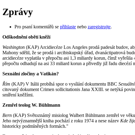
Zprávy
Pro psaní komentářů se
přihlaste
nebo
zaregistrujte
.
Odškodnění obětí kněží
Washington
(KAP) Arcidiecéze Los Angeles prodá padesát budov, aby 
Mahony sdělil, že se prodá i arcibiskupský úřad, dvanáctipatrová bud
arcidiecéze vyplatila v přepočtu asi 1,3 miliardy korun, čímž vyřeši
přepočtu odhadují na asi 33 miliard korun a přivedly již řadu diecézí 
Sexuální zločiny a Vatikán?
Řím
(KAP) V Itálii probíhá spor o vysílání dokumentu BBC
Sexuální
citovaný dokument Crimen sollicitationis Jana XXIII. se netýká povinn
smíření kněžími.
Zemřel teolog W. Bühlmann
Bern
(KAP) Světoznámý misiolog Walbert Bühlmann zemřel ve věku té
Jeho nejvýznamnější kniha pochází z roku 1974 a nese název
Kde žij
historicky podmíněných formách."