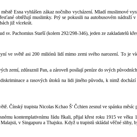
 městě Esna vyhlášen zákaz nočního vycházení. Mladí muslimové vyrazi
křesťané obtěžují muslimky. Prý se pokusili na autobusovém nádraží v
ách již vícekrát.
sud sv. Pachomius Starší (kolem 292/298-346), jeden ze zakladatelů kře
ní ve světě asi 200 miliónů lidí mimo zemi svého narození. To je 
ých zemí, zdůraznil Pan, a zároveň posílají peníze do svých původních 
 diskriminace a rasových útoků na lidi jiného původu, k nimž docház
ětě. Čínský trapista Nicolas Kchao Š' Čchien zesnul ve spánku měsíc 
snému kontemplativnímu řádu říkali, přijal křest roku 1915 ve věku 
Malajsii, v Singapuru a Thajsku. Když u trapistů skládal věčné sliby, by