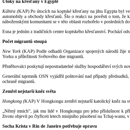
Útoky na křesťany v Egyptě
Káhira (
KAP) Po útocích na koptské křesťany na jihu Egypta byl ve
automobily a obchody křesťanů. Šlo o reakci na pověsti o tom, že 
náboženskými komunitami se v této oblasti rozhořelo v posledních dob
Esna je jedním z tradičních center koptského křesťanství. Pochází od
Počet migrantů stoupá
New York
(KAP) Podle odhadů Organizace spojených národů žije ny
Yorku u příležitosti Světového dne migrantů.
Přistěhovalci poskytují nepostradatelné služby hospodářství svých nov
Generální tajemník OSN vyjádřil politování nad případy předsudků,
ochraně migrantů.
Zemřel nejstarší kněz světa
Hongkong (
KAP) V Hongkongu zemřel nejstarší katolický kněz na sv
„Němý mnich", jak mu lidé v Hongkongu pro jeho příslušnost k pří
životu objevil po čtyřiceti letech misijního působení na Tchaj-wanu, v 
Socha Krista v Riu de Janeiro potřebuje opravu