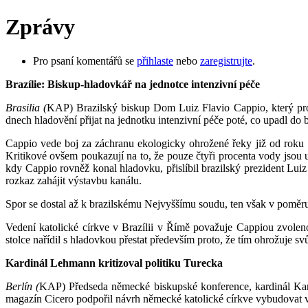
Zprávy
Pro psaní komentářů se
přihlaste
nebo
zaregistrujte
.
Brazílie: Biskup-hladovkář na jednotce intenzivní péče
Brasilia (
KAP) Brazilský biskup Dom Luiz Flavio Cappio, který pro
dnech hladovění přijat na jednotku intenzivní péče poté, co upadl do
Cappio vede boj za záchranu ekologicky ohrožené řeky již od roku 
Kritikové ovšem poukazují na to, že pouze čtyři procenta vody jsou u
kdy Cappio rovněž konal hladovku, přislíbil brazilský prezident Luiz
rozkaz zahájit výstavbu kanálu.
Spor se dostal až k brazilskému Nejvyššímu soudu, ten však v poměru 
Vedení katolické církve v Brazílii v Římě považuje Cappiou zvolen
stolce nařídil s hladovkou přestat především proto, že tím ohro­žuje svů
Kardinál Lehmann kritizoval politiku Turecka
Berlín (
KAP) Předseda německé biskupské konference, kardinál Karl 
magazín Cicero podpořil návrh německé katolické církve vybudovat v 