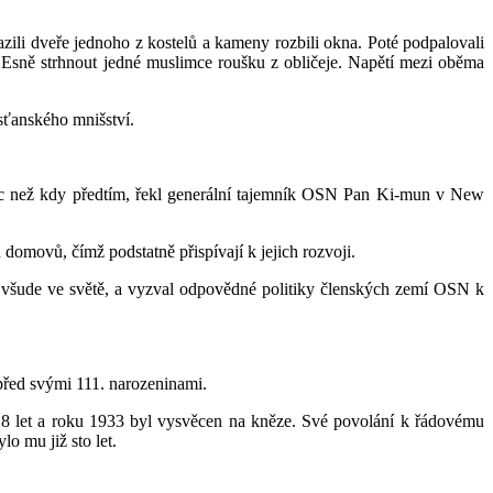
li dveře jednoho z kostelů a kameny rozbili okna. Poté podpalovali
 Esně strhnout jedné muslimce roušku z obličeje. Napětí mezi oběma
sťanského mnišství.
víc než kdy předtím, řekl generální tajemník OSN Pan Ki-mun v New
domovů, čímž podstatně přispívají k jejich rozvoji.
í všude ve světě, a vyzval odpovědné politiky členských zemí OSN k
před svými 111. narozeninami.
18 let a roku 1933 byl vysvěcen na kněze. Své povolání k řádovému
lo mu již sto let.