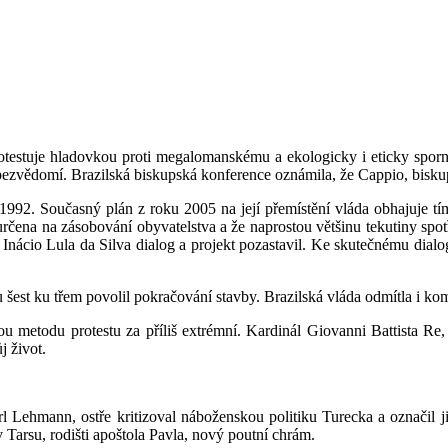
testuje hladovkou proti megalomanskému a ekologicky i eticky sporn
 bezvědomí. Brazilská biskupská kon­ference oznámila, že Cappio, biskup
1992. Současný plán z roku 2005 na její přemístění vláda obhajuje tí
rčena na zásobování obyvatelstva a že naprostou většinu tekutiny spotř
 Inácio Lula da Silva dialog a projekt pozastavil. Ke skutečnému dialog
šest ku třem povolil pokračování stavby. Brazilská vláda odmítla i ko
ou metodu protestu za příliš extrémní. Kardinál Giovanni Battista 
j život.
Lehmann, ostře kritizoval náboženskou politiku Turecka a označil j
Tarsu, rodišti apoštola Pavla, nový poutní chrám.