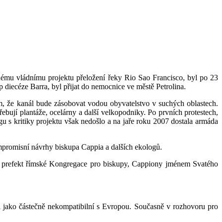
ému vládnímu projektu přeložení řeky Rio Sao Francisco, byl po 23
 diecéze Barra, byl přijat do nemocnice ve městě Petrolina.
m, že kanál bude zásobovat vodou obyvatelstvo v suchých oblastech.
ebují plantáže, ocelárny a další velkopodniky. Po prvních protestech,
u s kritiky pro­jektu však nedošlo a na jaře roku 2007 dostala armáda
mpromisní návrhy biskupa Cappia a dal­ších ekologů.
Re, prefekt římské Kongregace pro biskupy, Cappiony jménem Svatého
i jako částečně nekompatibilní s Evropou. Současně v rozhovoru pro