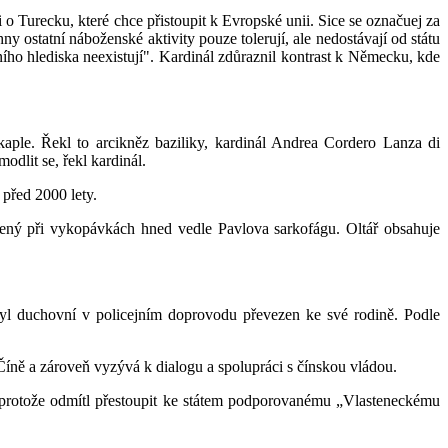
o Turecku, které chce přistoupit k Evropské unii. Sice se označuej za
ny ostatní náboženské aktivity pouze tolerují, ale nedostávají od státu
ho hlediska neexistují". Kardinál zdůraznil kontrast k Německu, kde
aple. Řekl to arcikněz baziliky, kardinál Andrea Cordero Lanza di
dlit se, řekl kardinál.
před 2000 lety.
zený při vykopávkách hned vedle Pavlova sarkofágu. Oltář obsahuje
yl duchovní v policejním doprovodu převezen ke své rodině. Podle
ně a zároveň vyzývá k dialogu a spo­lupráci s čínskou vládou.
n, protože odmítl přestoupit ke státem podporovanému „Vlasteneckému