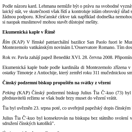
Podle názoru kard. Lehmana nemůže být o právu na svobodné vyznávání 
laický stát, ve skutečnosti však řídí a kontroluje islám obrovský úřad
žádnou podporu. Křes­ťanské církve tak například dodneška nemo­hou
si naopak muslimové mohou stavět důstojné mešity.
Ekumenická kaple v Římě
Řím
(KAP) V římské patriarchální bazilice San Paolo fuori le Mura
Montezemolo vatikánským novinám L'Osservatore Romano. Tím dostanou
Rok sv. Pavla zahájí papež Benedikt XVI. 28. června 2008. Připomíná
Ekumenická kaple bude podle kardinála di Montezemolo zřízena v s
ostatky Timoteje z Antiochije, který zemřel roku 311 mučednickou smr
Čínský podzemní biskup propuštěn na svátky z vězení
Peking (
KAP) Čínský podzemní biskup Julius Ťia Č'-kuo (73) byl 
představitelů režimu se však bude brzy muset do vězení vrátit.
Ťia byl uvězněn 23. srpna poté, co uveřejnil papežský dopis čínským
Julius Ťia Č'-kuo byl konsekrován na biskupa bez státního svolení 
sdružení čínských katolíků".