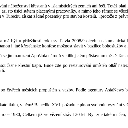
náboženství křesťanů v islamistických zemích ani řeči. Totéž platí i 
 s asi sto tisíci státem placenými pracovníky, a mimo jeho rámec se všech
 v Turecku získat žádné pozemky pro stavbu kostelů, „protože z právní
 má být u příležitosti roku sv. Pavla 2008/9 otevřena ekumenická k
 i jiné křesťanské konfese možnost slavit v bazilice bohoslužby a mo
 se jím narození Apoštola národů v kilikijském přístavním městě Tarsu 
oučasné křestní kapli. Bude zde po restaurování umístěn oltář nale
tí.
po čtyřech měsících propuštěn z vazby. Podle agentury AsiaNews b
 katolíkům, v němž Benedikt XVI. požaduje plnou svobodu vyznání v Čí
v roce 1980, Celkem již ve vězení strávil 20 let. Byl zde také muče