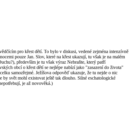
dčícím pro křest dětí. To bylo v diskusi, vedené zejména intenzívně
nocemi pouze Jan. Slov, které na křest ukazují, tu však je na malém
Duchu?), především je tu však výraz Nebraňte, který patří
ských obcí o křest dětí se nejlépe nabízí jako "zasazení do života"
e vcelku samozřejmé. Ježíšova odpověď ukazuje, že tu nejde o nic
že by svět mohl existovat ještě tak dlouho. Silné eschatologické
nepotřebují, je až novověká.)