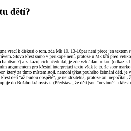
tu dětí?
 vrací k diskusi o tom, zda Mk 10, 13-16par není přece jen textem svě
rávem. Slovo křest samo v perikopě není, protože u Mk křtí před veliko
m baptismi?) a zakazujících učedníků, je zde vzkládání rukou (odkaz k 
ím argumentem pro křestní interpretaci textu však je to, že spor markov
spor, který za tímto místem stojí, nemohl týkat pouhého žehnání dětí, j
křest dětí "až budou dospělé", je neudržitelná, protože oni nepočítali, 
puje do Božího království. (Představa, že děti jsou "nevinné" a křest 