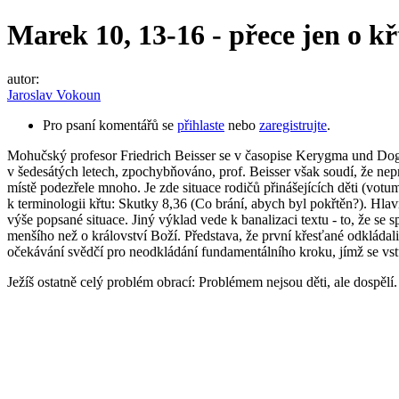
Marek 10, 13-16 - přece jen o kř
autor:
Jaroslav Vokoun
Pro psaní komentářů se
přihlaste
nebo
zaregistrujte
.
Mohučský profesor Friedrich Beisser se v časopise Kerygma und Dogma
v šedesátých letech, zpochybňováno, prof. Beisser však soudí, že nep
místě podezřele mnoho. Je zde situace rodičů přinášejících děti (votu
k terminologii křtu: Skutky 8,36 (Co brání, abych byl pokřtěn?). Hlavn
výše popsané situace. Jiný výklad vede k banalizaci textu - to, že se 
menšího než o království Boží. Představa, že první křesťané odkládali 
očekávání svědčí pro neodkládání fundamentálního kroku, jímž se vstu
Ježíš ostatně celý problém obrací: Problémem nejsou děti, ale dospělí.