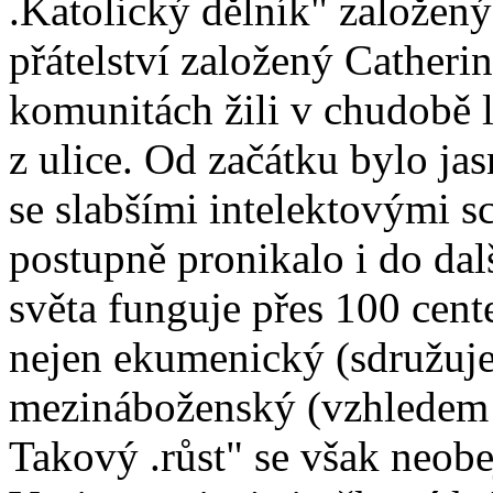
.Katolický dělník" založe
přátelství založený Catheri
komunitách žili v chudobě 
z ulice. Od začátku bylo ja
se slabšími intelektovými s
postupně pronikalo i do dal
světa funguje přes 100 cent
nejen ekumenický (sdružuje
mezináboženský (vzhledem k
Takový .růst" se však neobe