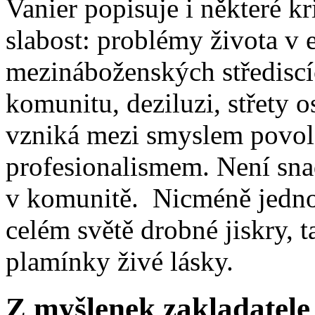
Vanier popisuje i některé kr
slabost: problémy života v
mezináboženských střediscíc
komunitu, deziluzi, střety o
vzniká mezi smyslem povol
profesionalismem. Není snad
v komunitě. Nicméně jedno j
celém světě drobné jiskry, t
plamínky živé lásky.
Z myšlenek zakladatele