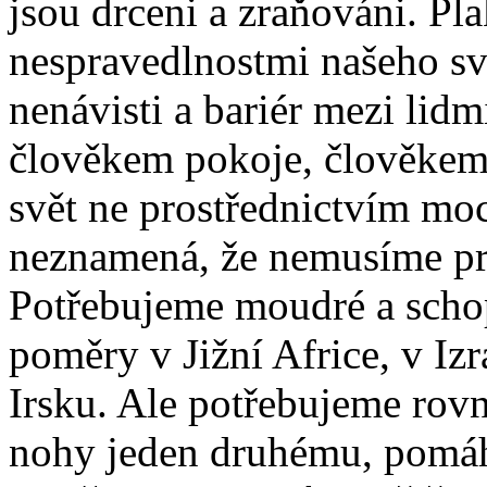
jsou drceni a zraňováni. Pl
nespravedlnostmi našeho sv
nenávisti a bariér mezi lidm
člověkem pokoje, člověkem
svět ne prostřednictvím moci
neznamená, že nemusíme pra
Potřebujeme moudré a schopn
poměry v Jižní Africe, v Izr
Irsku. Ale potřebujeme rovn
nohy jeden druhému, pomáha