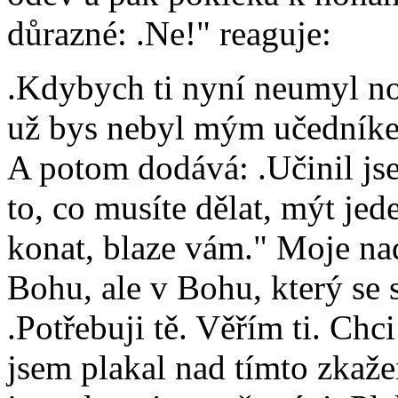
důrazné: .Ne!" reaguje:
.Kdybych ti nyní neumyl no
už bys nebyl mým učedníke
A potom dodává: .Učinil jse
to, co musíte dělat, mýt je
konat, blaze vám." Moje n
Bohu, ale v Bohu, který se 
.Potřebuji tě. Věřím ti. Chci
jsem plakal nad tímto zkaže