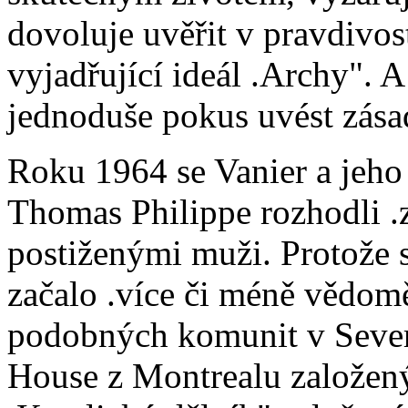
dovoluje uvěřit v pravdivost
vyjadřující ideál .Archy". A
jednoduše pokus uvést zása
Roku 1964 se Vanier a jeh
Thomas Philippe rozhodli .
postiženými muži. Protože s
začalo .více či méně vědomě
podobných komunit v Sever
House z Montrealu založe