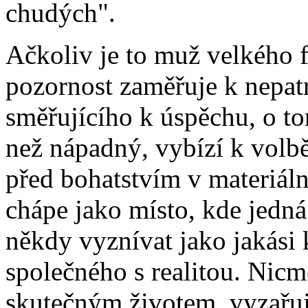
chudých".
Ačkoliv je to muž velkého 
pozornost zaměřuje k nepatr
směřujícího k úspěchu, o tom
než nápadný, vybízí k volb
před bohatstvím v materiál
chápe jako místo, kde jedn
někdy vyznívat jako jakási 
společného s realitou. Nic
skutečným životem, vyzařuj