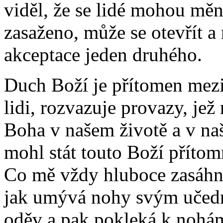
viděl, že se lidé mohou měn
zasaženo, může se otevřít a 
akceptace jeden druhého.
Duch Boží je přítomen mezi
lidi, rozvazuje provazy, jež
Boha v našem životě a v naš
mohl stát touto Boží přítomn
Co mě vždy hluboce zasáhne
jak umývá nohy svým učedn
oděv a pak pokleká k nohá