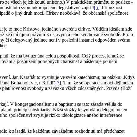
ro ze všech jejích koutů unisono.) V praktickém průmětu to posléze -
ností tuto svou inkompetenci legislativně zajistit
[5]
. Příbuznost
řípadě o jiný druh moci. Církev neočekává, že občanská společnost
du; je to moc Kristova, jediného suveréna církve. Vůdčím ideálem zde
nýbrž že činí újmu právům Kristovým a jeho svrchované svobodě. Proto
ný či delegovaný jedinec není v poslední instanci odpověden svému
iče.
 platí, že má být uznána celou pospolitostí. Celý proces, jemuž se
halování a posouzení potřebných charismat a následuje po něm
avení. Jan Karafiát to vystihuje ve svém katechismu; na otázku: .Když
Pána Boha bojí víc, než lidí"
[7]
. Tím, že se operace s mocí dějí nejen
že platí rovnost svobody a závazku všech zúčastněných. Pravda (Boží
ýkají. V kongregacionalismu a baptismu se tato zásada vtělila do
platnil princip subsidiarity: Nižší složky k synodám delegují nejen
ního společenství zvyšuje riziko ideologizace anebo interference
vedlo k zásadě, že každému závažnému rozhodnutí má předcházet