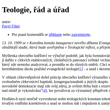
Teologie, řád a úřad
autor:
Pavel Filipi
Pro psaní komentářů se
přihlaste
nebo
zaregistrujte
.
13. 10. 1999 se v Karolinu konala inaugurace nového děkana Evangelick
obsáhlejší studie, která bude uveřejněna v Teologické reflexi, a pře
Myšlenka obecného kněžství ve výlučné podobě, jak byla formulována 
jí dařilo v církvích etablovaných, chráněných patronací světské vrch
který zde nemohu analyzovat, a promítla se do různých směrů. Chci se
hereditárnímu úkolu pražské evangelické teologie
[1]
- a snad i skromn
V oblasti církevněprávní došel princip obecného kněžství výrazného up
svobodném církevnictví baptistů, kongregacionalistů a jiných skupin. 
novodobé demokracie mají zde svůj zdroj, je ovšem třeba brát s rezerv
nad nimiž je vykonávána"
[4]
, lze považovat za významný příspěvek re
Hodlám-li nyní stručně vyzvednout sedm teologických konstant tohoto
trvalým vnitřním korektivem a snad se mohou stát i impulzem k zamyš