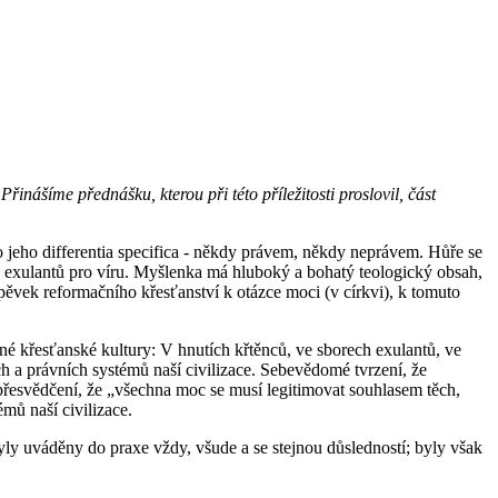
nášíme přednášku, kterou při této příležitosti proslovil, část
 jeho differentia specifica - někdy právem, někdy neprávem. Hůře se
ch exulantů pro víru. Myšlenka má hluboký a bohatý teologický obsah,
pěvek reformačního křesťanství k otázce moci (v církvi), k tomuto
tné křesťanské kultury: V hnutích křtěnců, ve sborech exulantů, ve
ch a právních systémů naší civilizace. Sebevědomé tvrzení, že
řesvědčení, že „všechna moc se musí legitimovat souhlasem těch,
mů naší civilizace.
ly uváděny do praxe vždy, všude a se stejnou důsledností; byly však