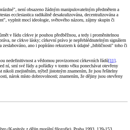
e „prázdné", není obsazeno žádným manipulovatelným předmětem a
stas ecclesiastica radikálně desakralizována, decentralizována a
t", vyplnit mocí ideologie, světového názoru, zájmy skupin či
průmět v řádu církve je pouhou předběžnou, a tedy i proměnitelnou
práva, ne církve lásky; církevní právo je nepřehlédnutelným signálem
va zeslabováno, ano i popíráno rekurzem k údajné „bibličnosti" toho či
ou nedefinitivnost a vědomou provizornost církevních řádů
[11]
.
ě před ní, smí své řády a pořádky v tomto věku ponechávat otevřeny
t nikoli znejistěním, nýbrž jistotným znamením, že jsou řešitelny
nosti, nárok místo dobrovolnosti; znamením, že dějiny jsou otevřeny
bro (Kapitoly z dějin morální filozofie), Praha 1993, 139-153.