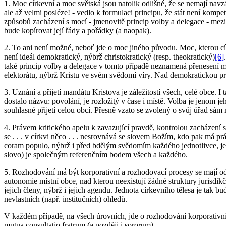
1. Moc církevní a moc světská jsou natolik odlišné, že se nemají nav
ale až velmi posléze! - vedlo k formulaci principu, že stát není kompe
způsobů zacházení s mocí - jmenovitě princip volby a delegace - mezi
bude kopírovat její řády a pořádky (a naopak).
2. To ani není možné, neboť jde o moc jiného původu. Moc, kterou cír
není ideál demokratický, nýbrž christokratický (resp. theokratický)
[6]
také princip volby a delegace v tomto případě neznamená přenesení 
elektorátu, nýbrž Kristu ve svém svědomí víry. Nad demokratickou pro
3. Uznání a přijetí mandátu Kristova je záležitostí všech, celé obce. 
dostalo názvu: povolání, je rozložitý v čase i místě. Volba je jenom
souhlasné přijetí celou obcí. Přesně vzato se zvolený o svůj úřad sá
4. Právem kritického apelu k zavazující pravdě, kontrolou zacházení 
se . . . v církvi něco . . . nesrovnává se slovem Božím, kdo pak má p
coram populo, nýbrž i před bdělým svědomím každého jednotlivce, je n
slovo) je společným referenčním bodem všech a každého.
5. Rozhodování má být korporativní a rozhodovací procesy se mají odeh
autonomie místní obce, nad kterou neexistují žádné struktury jurisdikč
jejich členy, nýbrž i jejich agendu. Jednota církevního tělesa je tak 
nevlastních (např. institučních) ohledů.
V každém případě, na všech úrovních, jde o rozhodování korporativ
mutua consultatio fratrum (a později i sororum).