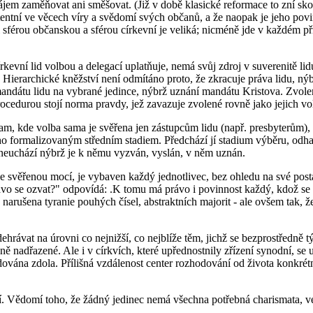
zájem zaměňovat ani směšovat. (Již v době klasické reformace to zní sko
tentní ve věcech víry a svědomí svých občanů, a že naopak je jeho povin
 sférou občanskou a sférou církevní je veliká; nicméně jde v každém p
kevní lid volbou a delegací uplatňuje, nemá svůj zdroj v suverenitě li
. Hierarchické kněžství není odmítáno proto, že zkracuje práva lidu, 
mandátu lidu na vybrané jedince, nýbrž uznání mandátu Kristova. Zvole
cedurou stojí norma pravdy, jež zavazuje zvolené rovně jako jejich vol
I tam, kde volba sama je svěřena jen zástupcům lidu (např. presbyterům),
 jeho formalizovaným středním stadiem. Předchází jí stadium výběru, od
m neuchází nýbrž je k němu vyzván, vyslán, v něm uznán.
se svěřenou mocí, je vybaven každý jednotlivec, bez ohledu na své post
rávo se ozvat?" odpovídá: .K tomu má právo i povinnost každý, kdož se 
arušena tyranie pouhých čísel, abstraktních majorit - ale ovšem tak, 
rávat na úrovni co nejnižší, co nejblíže těm, jichž se bezprostředně t
ně nadřazené. Ale i v církvích, které upřednostnily zřízení synodní, se u
budována zdola. Přílišná vzdálenost center rozhodování od života konkrét
ní. Vědomí toho, že žádný jedinec nemá všechna potřebná charismata, 