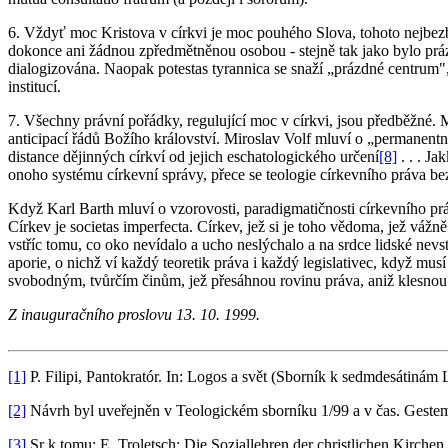
6. Vždyť moc Kristova v církvi je moc pouhého Slova, tohoto nejbe
dokonce ani žádnou zpředmětněnou osobou - stejně tak jako bylo prázd
dialogizována. Naopak potestas tyrannica se snaží „prázdné centrum"
institucí.
7. Všechny právní pořádky, regulující moc v církvi, jsou předběžné. 
anticipací řádů Božího království. Miroslav Volf mluví o „permanentn
distance dějinných církví od jejich eschatologického určení
[8]
. . . Ja
onoho systému církevní správy, přece se teologie církevního práva b
Když Karl Barth mluví o vzorovosti, paradigmatičnosti církevního pr
Církev je societas imperfecta. Církev, jež si je toho vědoma, jež vážn
vstříc tomu, co oko nevídalo a ucho neslýchalo a na srdce lidské nevst
aporie, o nichž ví každý teoretik práva i každý legislativec, když m
svobodným, tvůrčím činům, jež přesáhnou rovinu práva, aniž klesnou
Z inauguračního proslovu 13. 10. 1999.
[1]
P. Filipi, Pantokratór. In: Logos a svět (Sborník k sedmdesátinám 
[2]
Návrh byl uveřejněn v Teologickém sborníku 1/99 a v čas. Gestem
[3]
Sr k tomu: E. Troletsch: Die Soziallehren der christlichen Kirchen