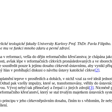
é teologické fakulty University Karlovy Prof. ThDr. Pavla Filipiho. Při
jeme mu ve funkci mnoho zdaru a pevné zdraví.
v reformaci, vešla do dějin reformačního křesťanstva; je chápána jako
nosti, avšak lépe v reformačních církvích pronásledovaných a ve sbore
 soustředit pouze k jejímu dosahu církevně-ústavnímu, aby vynikl přís
ý hlas v probíhající diskusi o návrhu ústavy katolické církve
[2]
.
latnění teprve v prostředích a dobách, v nichž vzal za své ideál jedno
Odtud pak vzešly impulzy, které se, transformovány, vtělily do ústavní
ou. Vývoj nebyl tak přímočarý a čerpal i z jiných zdrojů
[3]
. Nicméně p
formačního křesťanství, který se stal trvalým majetkem ústavních systé
 principu v jeho církevněprávním dosahu, činím to s vědomím, že neby
lení.