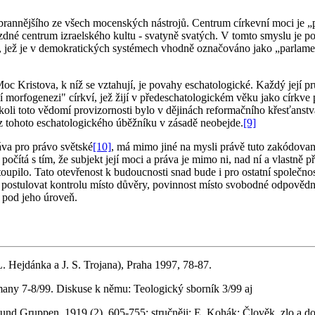
zbrannějšího ze všech mocenských nástrojů. Centrum církevní moci j
né centrum izraelského kultu - svatyně svatých. V tomto smyslu je pote
, jež je v demokratických systémech vhodně označováno jako „parlamen
Moc Kristova, k níž se vztahují, je povahy eschatologické. Každý její 
í morfogenezi" církví, jež žijí v předeschatologickém věku jako církve 
kkoli toto vědomí provizornosti bylo v dějinách reformačního křesťanst
ez tohoto eschatologického úběžníku v zásadě neobejde.
[9]
áva pro právo světské
[10]
, má mimo jiné na mysli právě tuto zakódovan
ě počítá s tím, že subjekt její moci a práva je mimo ni, nad ní a vlastn
oupilo. Tato otevřenost k budoucnosti snad bude i pro ostatní společnos
usí postulovat kontrolu místo důvěry, povinnost místo svobodné odpověd
 pod jeho úroveň.
L. Hejdánka a J. S. Trojana), Praha 1997, 78-87.
any 7-8/99. Diskuse k němu: Teologický sborník 3/99 aj
 und Gruppen, 1919 (2), 605-755; stručněji: E. Kohák: Člověk, zlo a do