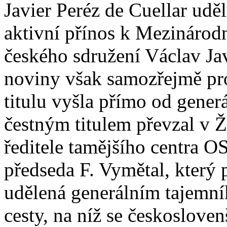
Javier Peréz de Cuellar uděl
aktivní přínos k Mezinárod
českého sdružení Václav Ja
noviny však samozřejmě pro
titulu vyšla přímo od gener
čestným titulem převzal v 
ředitele tamějšího centra O
předseda F. Vymětal, který 
udělená generálním tajemn
cesty, na níž se českoslovenš