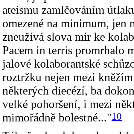
ateismu zamlčováním útlak
omezené na minimum, jen na
zneužívá slova mír ke kolabo
Pacem in terris promrhalo 
jalové kolaborantské schůzo
roztržku nejen mezi kněžími
některých diecézí, ba doko
velké pohoršení, i mezi něk
10
mimořádně bolestné..."