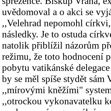
spřežence. Biskup Vrana, e
uvědomoval a o akci se vyjá
,,Velehrad nepomohl církvi
následky. Je to ostuda církv
natolik přiblížil názorům p
režimu, že toto hodnocení p
pobytu vatikánské delegac
by se měl spíše stydět sám V
,,mírovými kněžími" systema
,,otrockou vykonavatelku k