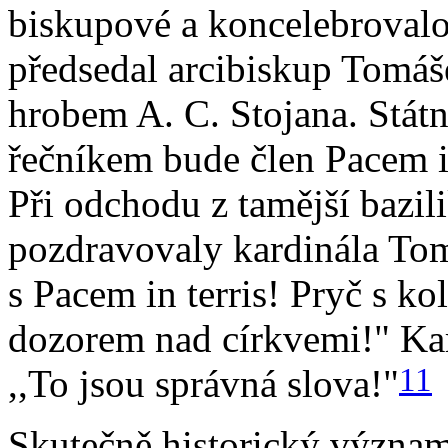
biskupové a koncelebrovalo 
předsedal arcibiskup Tomáš
hrobem A. C. Stojana. Státn
řečníkem bude člen Pacem in
Při odchodu z tamější bazil
pozdravovaly kardinála Tomá
s Pacem in terris! Pryč s ko
dozorem nad církvemi!" Kar
11
,,To jsou správná slova!"
Skutečně historický význam