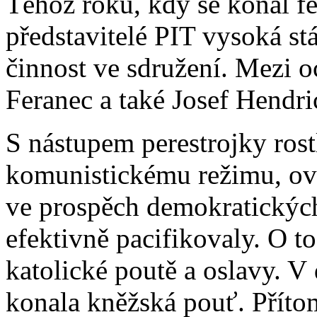
Téhož roku, kdy se konal fe
představitelé PIT vysoká s
činnost ve sdružení. Mezi 
Feranec a také Josef Hendric
S nástupem perestrojky rost
komunistickému režimu, ovš
ve prospěch demokratických
efektivně pacifikovaly. O to 
katolické poutě a oslavy. V
konala kněžská pouť. Přítom