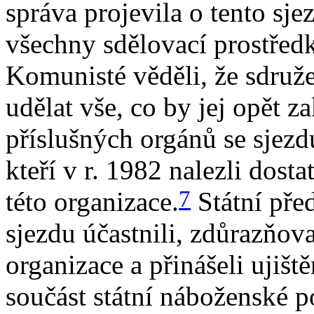
správa projevila o tento sj
všechny sdělovací prostřed
Komunisté věděli, že sdruže
udělat vše, co by jej opět 
příslušných orgánů se sjezdu 
kteří v r. 1982 nalezli dost
7
této organizace.
Státní před
sjezdu účastnili, zdůrazňov
organizace a přinášeli ujiště
součást státní náboženské po