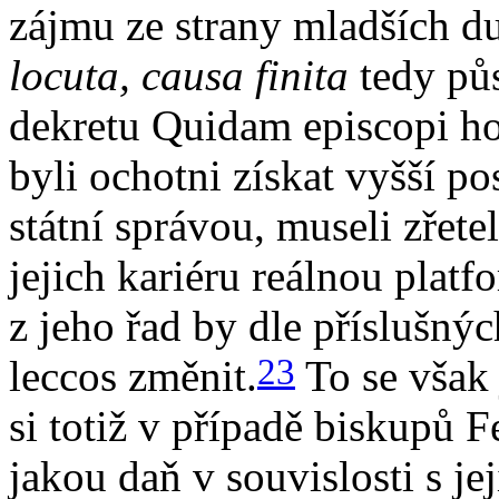
zájmu ze strany mladších d
locuta, causa finita
tedy pů
dekretu Quidam episcopi hov
byli ochotni získat vyšší po
státní správou, museli zřet
jejich kariéru reálnou plat
z jeho řad by dle příslušný
23
leccos změnit.
To se však j
si totiž v případě biskupů 
jakou daň v souvislosti s je