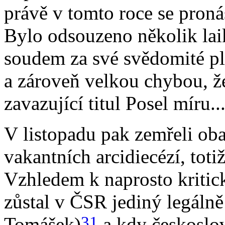
právě v tomto roce se proná
Bylo odsouzeno několik laik
soudem za své svědomité pln
a zároveň velkou chybou, že
zavazující titul Posel míru..
V listopadu pak zemřeli oba
vakantních arcidiecézí, toti
Vzhledem k naprosto kritick
zůstal v ČSR jediný legálně
31
Tomášek)
a kdy českoslo