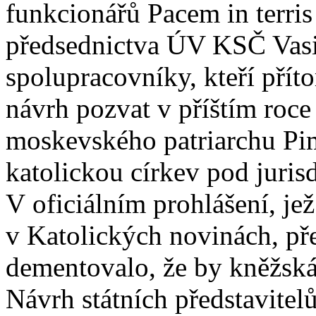
funkcionářů Pacem in terri
předsednictva ÚV KSČ Vasi
spolupracovníky, kteří pří
návrh pozvat v příštím roce
moskevského patriarchu Pim
katolickou církev pod juris
V oficiálním prohlášení, je
v Katolických novinách, p
dementovalo, že by kněžská
Návrh státních představite