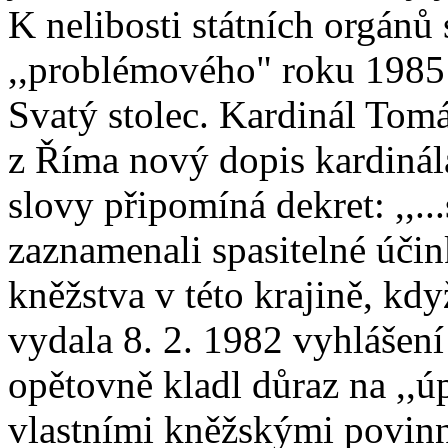
K nelibosti státních orgánů
,,problémového" roku 1985 
Svatý stolec. Kardinál Tomáš
z Říma nový dopis kardinál
slovy připomíná dekret: ,,.
zaznamenali spasitelné účin
kněžstva v této krajině, kd
vydala 8. 2. 1982 vyhlášen
opětovně kladl důraz na ,,ú
vlastními kněžskými povinno