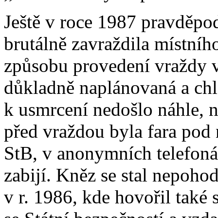
Ještě v roce 1987 pravděpo
brutálně zavraždila místníh
způsobu provedení vraždy 
důkladně naplánovaná a chl
k usmrcení nedošlo náhle, 
před vraždou byla fara pod
StB, v anonymních telefoná
zabijí. Kněz se stal nepoho
v r. 1986, kde hovořil také