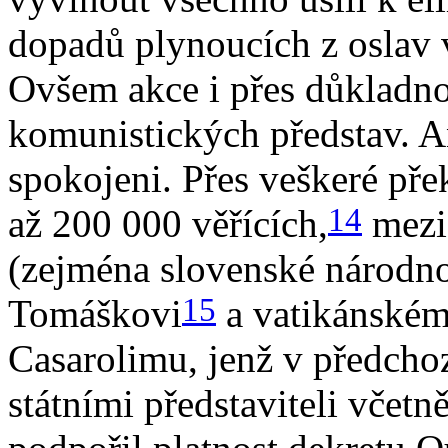
dopadů plynoucích z oslav 
Ovšem akce i přes důkladno
komunistických představ. A
spokojeni. Přes veškeré pře
14
až 200 000 věřících,
mezi 
(zejména slovenské národnos
15
Tomáškovi
a vatikánském
Casarolimu, jenž v předcho
státními představiteli včet