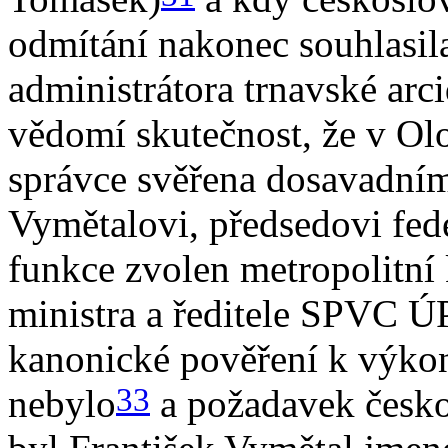
odmítání nakonec souhlasil
administrátora trnavské arci
vědomí skutečnost, že v Ol
správce svěřena dosavadním
Vymětalovi, předsedovi fed
funkce zvolen metropolitní
ministra a ředitele SPVC 
kanonické pověření k výko
33
nebylo
a požadavek česko