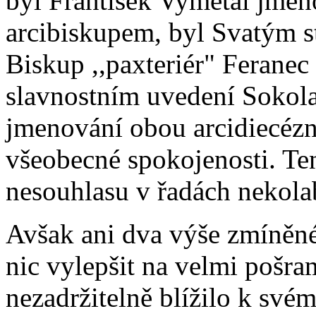
byl František Vymětal jme
arcibiskupem, byl Svatým s
Biskup ,,paxteriér" Feranec 
slavnostním uvedení Sokola 
jmenování obou arcidiecézní
všeobecné spokojenosti. Te
nesouhlasu v řadách nekolab
Avšak ani dva výše zmíněné
nic vylepšit na velmi pošra
nezadržitelně blížilo k svém