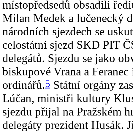
místopředsedů obsadili ředi
Milan Medek a lučenecký d
národních sjezdech se uskut
celostátní sjezd SKD PIT ČS
delegátů. Sjezdu se jako obv
biskupové Vrana a Feranec i
5
ordinářů.
Státní orgány zas
Lúčan, ministři kultury Klu
sjezdu přijal na Pražském 
delegáty prezident Husák. Ji