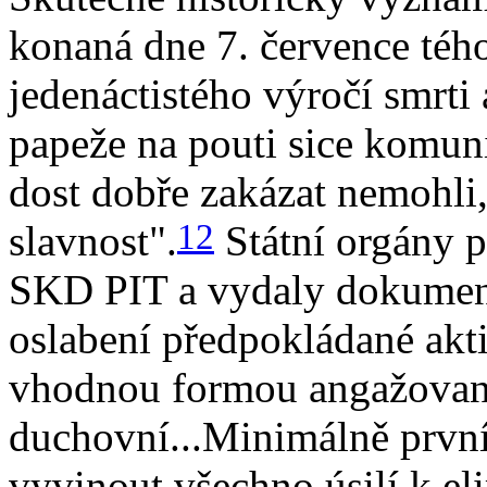
konaná dne 7. července tého
jedenáctistého výročí smrti
papeže na pouti sice komun
dost dobře zakázat ne­mohli,
12
slavnost".
Státní orgány p
SKD PIT a vydaly dokument
oslabení předpokládané akti
vhodnou formou angažované
duchovní...Minimálně první 
vyvinout všechno úsilí k el