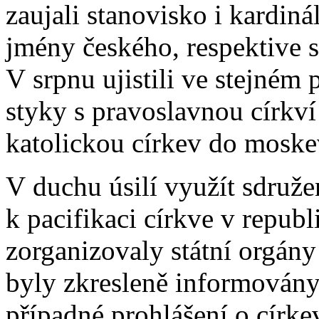
zaujali stanovisko i kardin
jmény českého, respektive 
V srpnu ujistili ve stejném 
styky s pravoslavnou církv
katolickou církev do moske
V duchu úsilí využít sdruže
k pacifikaci církve v republ
zorganizovaly státní orgán
byly zkresleně informovány 
případné prohlášení o círk