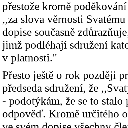
přestože kromě poděkování 
,,za slova věrnosti Svatému
dopise současně zdůrazňuje
jimž podléhají sdružení kat
v platnosti."
Přesto ještě o rok později p
předseda sdružení, že ,,Sva
- podotýkám, že se to stalo 
odpověď. Kromě určitého o
ve svém dopise všechny čle