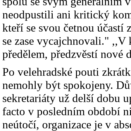
spolu se svým generálním 
neodpustili ani kritický k
kteří se svou četnou účastí z
se zase vycajchnovali." ,,V
předělem, předzvěstí nové 
Po velehradské pouti zkrátk
nemohly být spokojeny. Dův
sekretariáty už delší dobu 
facto v posledním období n
neútočí, organizace je v abs