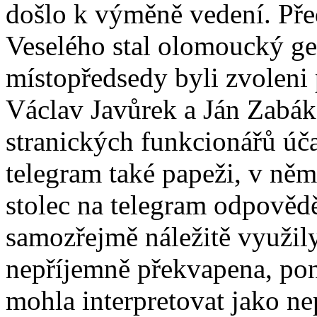
došlo k výměně vedení. Pře
Veselého stal olomoucký gen
místopředsedy byli zvoleni
Václav Javůrek a Ján Zabák
stranických funkcionářů úča
telegram také papeži, v něm
stolec na telegram odpovědě
samozřejmě náležitě využily
nepříjemně překvapena, po
mohla interpretovat jako n