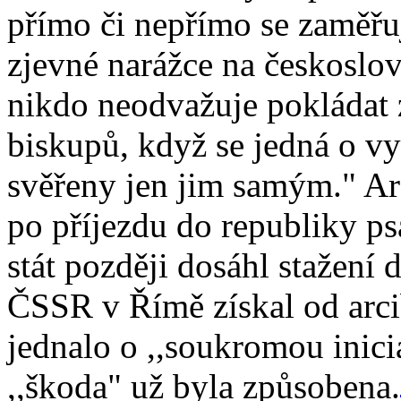
přímo či nepřímo se zaměřuj
zjevné narážce na českoslov
nikdo neodvažuje pokládat z
biskupů, když se jedná o v
svěřeny jen jim samým." Ar
po příjezdu do republiky ps
stát později dosáhl stažení 
ČSSR v Římě získal od arcib
jednalo o ,,soukromou inic
,,škoda" už byla způsobena.