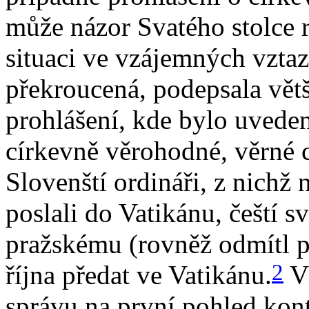
může názor Svatého stolce 
situaci ve vzájemných vztazí
překroucená, podepsala větš
prohlášení, kde bylo uveden
církevně věrohodné, věrné cí
Slovenští ordináři, z nichž
poslali do Vatikánu, čeští s
pražskému (rovněž odmítl p
2
října předat ve Vatikánu.
Vý
správu na první pohled kon