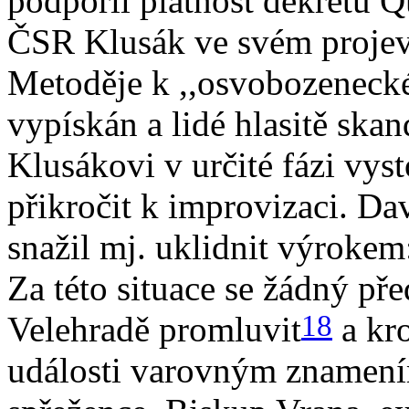
podpořil platnost dekretu Q
ČSR Klusák ve svém projevu 
Metoděje k ,,osvobozeneck
vypískán a lidé hlasitě ska
Klusákovi v určité fázi vys
přikročit k improvizaci. D
snažil mj. uklidnit výrokem
Za této situace se žádný př
18
Velehradě promluvit
a kr
události varovným znamením