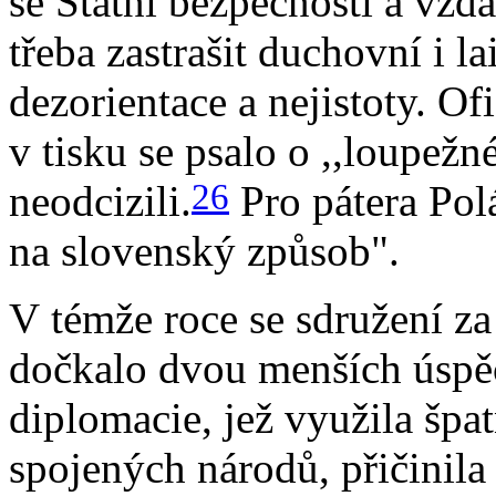
se Státní bezpečností a vzd
třeba zastrašit duchovní i l
dezorientace a nejistoty. Of
v tisku se psalo o ,,loupežn
26
neodcizili.
Pro pátera Pol
na slovenský způsob".
V témže roce se sdružení z
dočkalo dvou menších úspě
diplomacie, jež využila špa
spojených národů, přičinila 