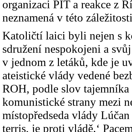
organizaci PIT a reakce z Ř
neznamená v této záležitos
Katoličtí laici byli nejen s
sdružení nespokojeni a svůj 
v jednom z letáků, kde je 
ateistické vlády vedené bez
ROH, podle slov tajemníka 
komunistické strany mezi ne
místopředseda vlády Lúčan p
terris, je proti vládě.‘ Pace