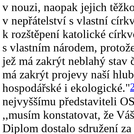
v nouzi, naopak jejich těžko
v nepřátelství s vlastní círk
k rozštěpení katolické církv
s vlastním národem, protože
jež má zakrýt neblahý stav 
má zakrýt projevy naší hlub
hospodářské i ekologické."
nejvyššímu představiteli OSN
,,musím konstatovat, že Váš
Diplom dostalo sdružení za 