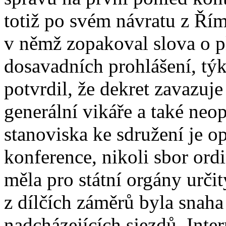
totiž po svém návratu z Ří
v němž zopakoval slova o pl
dosavadních prohlášení, tý
potvrdil, že dekret zavazuj
generální vikáře a také ne
stanoviska ke sdružení je o
konference, nikoli sbor ord
měla pro státní orgány urči
z dílčích záměrů byla snah
nadcházejících sjezdů. Inter