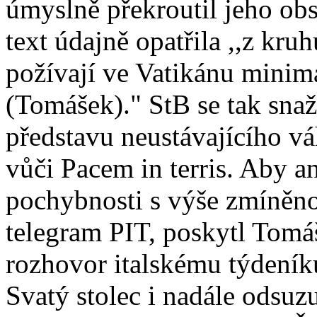
úmyslně překroutil jeho obsa
text údajně opatřila ,,z kru
požívají ve Vatikánu minimá
(Tomášek)." StB se tak snaž
představu neustávajícího vá
vůči Pacem in terris. Aby a
pochybnosti s výše zmíněn
telegram PIT, poskytl Tomá
rozhovor italskému týdeníku
Svatý stolec i nadále odsuz