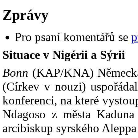
Zprávy
Pro psaní komentářů se
p
Situace v Nigérii a Sýrii
Bonn
(KAP/KNA) Německá k
(Církev v nouzi) uspořáda
konferenci, na které vysto
Ndagoso z města Kaduna v
arcibiskup syrského Aleppa