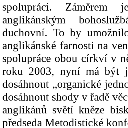
spolupráci. Záměrem 
anglikánským bohoslužb
duchovní. To by umožnilo
anglikánské farnosti na ve
spolupráce obou církví v ně
roku 2003, nyní má být je
dosáhnout „organické jedno
dosáhnout shody v řadě věcí
anglikánů světí kněze bis
předseda Metodistické konf