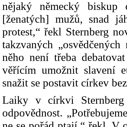
nějaký německý biskup 
[ženatých] mužů, snad já
protest,“ řekl Sternberg n
takzvaných „osvědčených m
něho není třeba debatovat 
věřícím umožnit slavení e
snažit se postavit církev bez
Laiky v církvi Sternberg
odpovědnost. „Potřebujeme 
ne se pořád ptají,“ řekl. V 