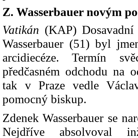
Z.
Wasserbauer n
ovým p
Vatikán
(KAP) Dosavadní p
Wasserbauer (51) byl jm
arcidiecéze. Termín sv
předčasném odchodu na od
tak v Praze vedle Václa
pomocný biskup.
Zdenek Wasserbauer se na
Nejdříve absolvoval i