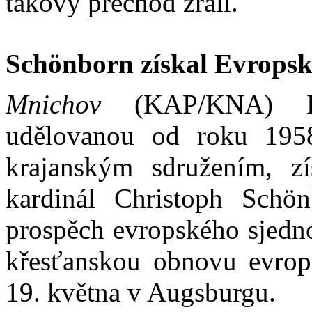
takový přechod zralí.
Schönborn získal Evropsk
Mnichov
(KAP/KNA) Ev
udělovanou od roku 195
krajanským sdružením, zí
kardinál Christoph Schö
prospěch evropského sjedn
křesťanskou obnovu evrop
19. května v Augsburgu.