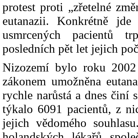
protest proti „zřetelné zm
eutanazii. Konkrétně jde
usmrcených pacientů tr
posledních pět let jejich po
Nizozemí bylo roku 2002 
zákonem umožněna eutanaz
rychle narůstá a dnes činí
týkalo 6091 pacientů, z n
jejich vědomého souhlasu
holandských lékařů spol