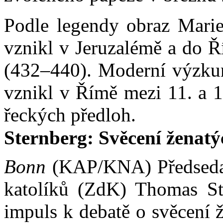
Podle legendy obraz Marie
vznikl v Jeruzalémě a do Ří
(432–440). Moderní výzkum
vznikl v Římě mezi 11. a 13
řeckých předloh.
Sternberg: Svěcení ženatý
Bonn
(KAP/KNA) Předseda 
katolíků (ZdK) Thomas St
impuls k debatě o svěcení