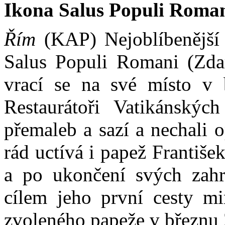
Ikona Salus Populi Roman
Řím
(KAP) Nejoblíbenější
Salus Populi Romani (Zdar
vrací se na své místo v 
Restaurátoři Vatikánských
přemaleb a sazí a nechali 
rád uctívá i papež Františe
a po ukončení svých zahr
cílem jeho první cesty m
zvoleného papeže v březnu