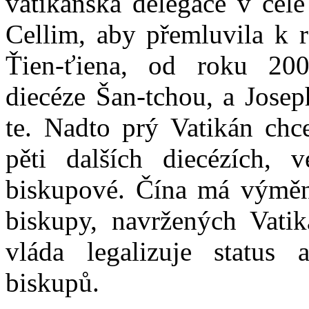
vatikánská delegace v čel
Celli
m, aby přemluvila k r
Ťien-ťiena, od roku 20
diecéze Šan-tchou, a Jose
te
. Nadto prý Vatikán chc
pěti dalších diecézích, 
biskupové. Čína má výměno
biskupy, navržených Vati
vláda legalizuje status 
biskupů.