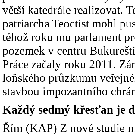
větší katedrále realizovat. 
patriarcha Teoctist mohl pu
téhož roku mu parlament pro
pozemek v centru Bukurešti
Práce začaly roku 2011. Zá
loňského průzkumu veřejné
stavbou impozantního chrám
Každý sedmý křesťan je 
Řím (KAP) Z nové studie me