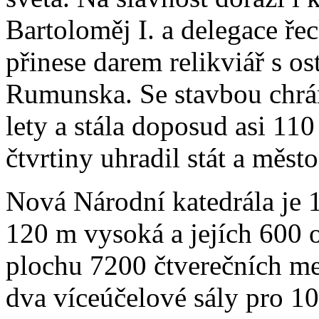
Bartoloměj I. a delegace ře
přinese darem relikviář s os
Rumunska. Se stavbou chrám
lety a stála doposud asi 110 
čtvrtiny uhradil stát a měst
Nová Národní katedrála je 
120 m vysoká a jejích 600 
plochu 7200 čtverečních me
dva víceúčelové sály pro 10