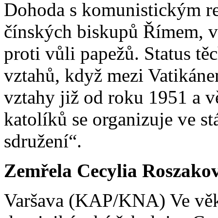
Dohoda s komunistickým r
čínských biskupů Římem, vče
proti vůli papežů. Status t
vztahů, když mezi Vatikáne
vztahy již od roku 1951 a v
katolíků se organizuje ve 
sdružení“.
Zemřela Cecylia Roszako
Varšava (KAP/KNA) Ve věku