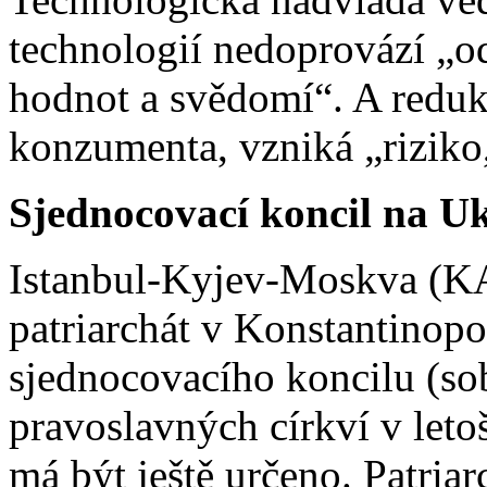
technologií nedoprovází „o
hodnot a svědomí“. A redu
konzumenta, vzniká „riziko,
Sjednocovací koncil na Uk
Istanbul-Kyjev-Moskva (K
patriarchát v Konstantinopol
sjednocovacího koncilu (so
pravoslavných církví v leto
má být ještě určeno. Patriarc