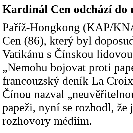
Kardinál Cen odchází do 
Paříž-Hongkong (KAP/KNA
Cen (86), který byl doposu
Vatikánu s Čínskou lidovou 
„Nemohu bojovat proti pape
francouzský deník La Croix
Čínou nazval „neuvěřitelno
papeži, nyní se rozhodl, že
rozhovory médiím.