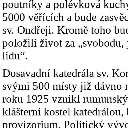
poutníky a polévková kuchy
5000 věřících a bude zasvě
sv. Ondřeji. Kromě toho bu
položili život za „svobodu,
lidu“.
Dosavadní katedrála sv. Kon
svými 500 místy již dávno 
roku 1925 vznikl rumunský 
klášterní kostel katedrálou
provizorium. Politický výv