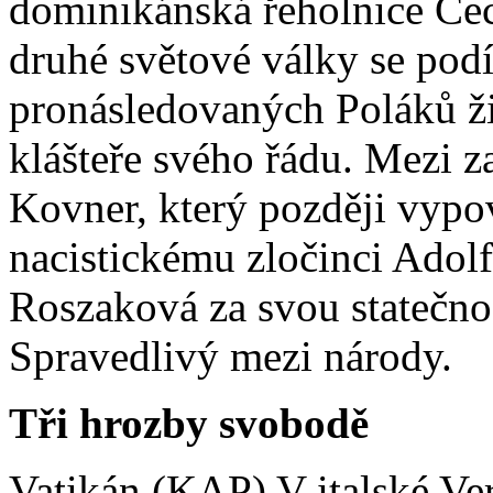
dominikánská řeholnice Cec
druhé světové války se podí
pronásledovaných Poláků 
klášteře svého řádu. Mezi z
Kovner, který později vypov
nacistickému zločinci Adol
Roszaková za svou statečnost
Spravedlivý mezi národy.
Tři hrozby svobodě
Vatikán (KAP) V italské Ver