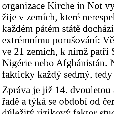
organizace Kirche in Not vy
žije v zemích, které neresp
každém pátém státě dochází
extrémnímu porušování: Věř
ve 21 zemích, k nimž patří
Nigérie nebo Afghánistán. N
fakticky každý sedmý, tedy 
Zpráva je již 14. dvouleto
řadě a týká se období od č
důležitý rizikový faktor stu