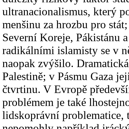
ultranacionalismus, který 
menšinu za hrozbu pro stát; 
Severní Koreje, Pákistánu
radikálními islamisty se v n
naopak zvýšilo. Dramatická 
Palestině; v Pásmu Gaza jeji
čtvrtinu. V Evropě předevší
problémem je také lhostejno
lidskoprávní problematice, 
nepomohly například iráck