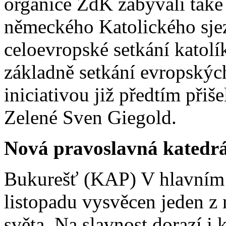
organice ZdK zabývali také
německého Katolického sje
celoevropské setkání katol
základně setkání evropský
iniciativou již předtím při
Zelené Sven Giegold.
Nová pravoslavná katedrá
Bukurešť (KAP) V hlavním
listopadu vysvěcen jeden z
světa. Na slavnost dorazí i 