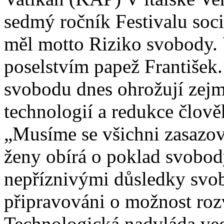
sedmý ročník Festivalu soci
měl motto Riziko svobody. 
poselstvím papež František.
svobodu dnes ohrožují zejm
technologií a redukce člově
„Musíme se všichni zasazov
ženy obírá o poklad svobody
nepříznivými důsledky svob
připravováni o možnost rozv
Technologická nadvláda ve