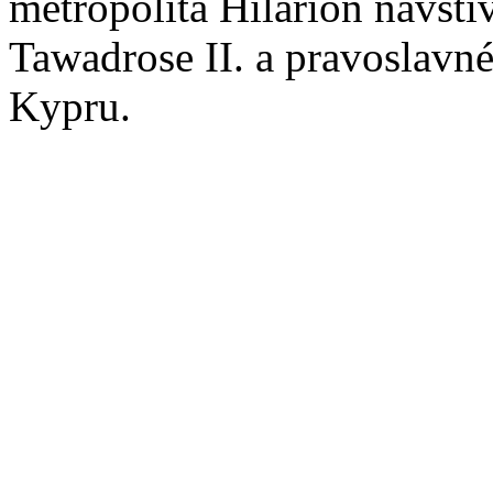
metropolita Hilarion navští
Tawadrose II. a pravoslavn
Kypru.