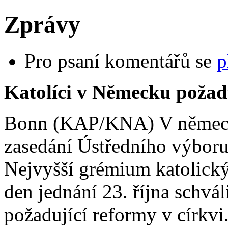
Zprávy
Pro psaní komentářů se
p
Katolíci v Německu požad
Bonn (KAP/KNA) V německ
zasedání Ústředního výbor
Nejvyšší grémium katolick
den jednání 23. října schvál
požadující reformy v církv