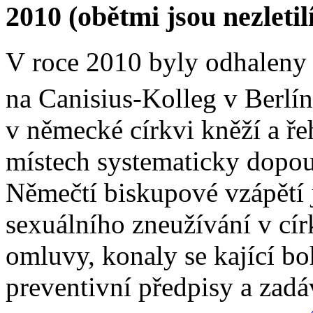
2010 ­(obětmi jsou nezletil
V roce 2010 byly odhaleny 
na Canisius-Kolleg v Berlí
v německé církvi kněží a ře
místech systematicky dopou
Němečtí biskupové vzápětí
sexuálního zneužívání v cír
omluvy, konaly se kající bo
preventivní předpisy a zadá