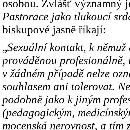
osobou. Zvlášť významný j
Pastorace jako tlukoucí srd
biskupové jasně říkají:
„
Sexuální kontakt, k němuž d
prováděnou profesionálně, 
v žádném případě nelze ozn
souhlasem ani tolerovat. N
podobně jako k jiným prof
(pedagogickým, medicínským
mocenská nerovnost, a tím 