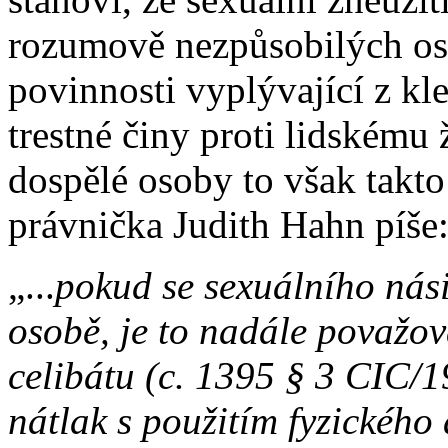
rozumově nezpůsobilých oso
povinnosti vyplývající z kl
trestné činy proti lidskému 
dospělé osoby to však takto
právnička Judith Hahn píše
„...
pokud se sexuálního násil
osobě, je to nadále považo
celibátu (c. 1395 § 3 CIC/1
nátlak s použitím fyzického 