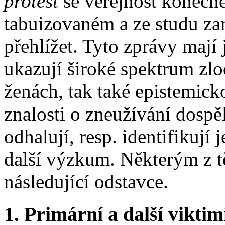
protest
se veřejnost konečně
tabuizovaném a ze studu zam
přehlížet. Tyto zprávy maj
ukazují široké spektrum zl
ženách, tak také epistemick
znalosti o zneužívání dospě
odhalují, resp. identifikují 
další výzkum. Některým z tě
následující odstavce.
1. Primární a další viktim