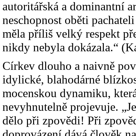
autoritářská a dominantní a
neschopnost oběti pachateli
měla příliš velký respekt p
nikdy nebyla dokázala.“ (K
Církev dlouho a naivně pova
idylické, blahodárné blízko
mocenskou dynamiku, která 
nevyhnutelně projevuje. „Je
dělo při zpovědi! Při zpov
doprovázení dává člověk na