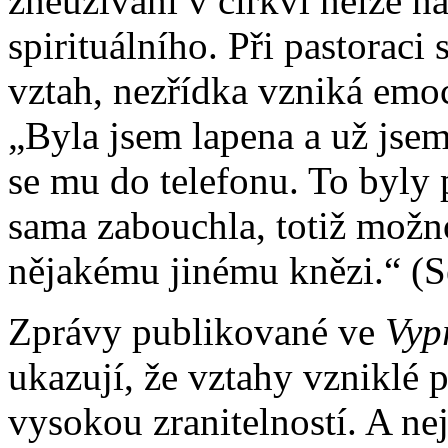
zneužívání v církvi nelze n
spirituálního. Při pastoraci
vztah, nezřídka vzniká emoc
„Byla jsem lapena a už jsem
se mu do telefonu. To byly p
sama zabouchla, totiž možn
nějakému jinému knězi.“ (S
Zprávy publikované ve
Vyp
ukazují, že vztahy vzniklé p
vysokou zranitelností. A nej