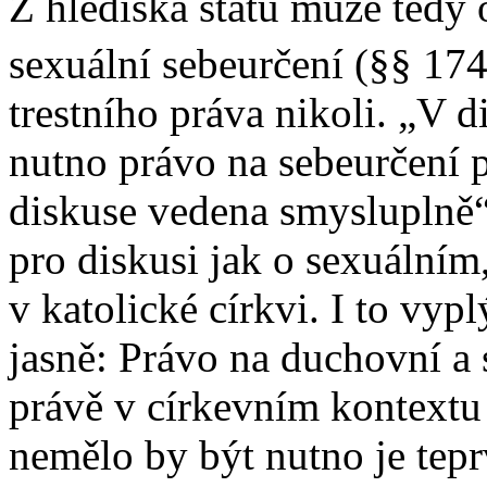
Z hlediska státu může tedy 
sexuální sebeurčení (§§ 1
trestního práva nikoli. „V d
nutno právo na sebeurčení p
diskuse vedena smysluplně“ 
pro diskusi jak o sexuální
v katolické církvi. I to vyp
jasně: Právo na duchovní a 
právě v církevním kontext
nemělo by být nutno je teprv