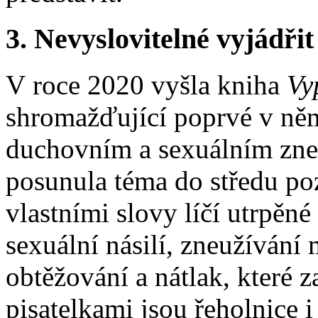
3. Nevyslovitelné vyjádřit
V roce 2020 vyšla kniha
Vy
shromažďující poprvé v něm
duchovním a sexuálním zneu
posunula téma do středu poz
vlastními slovy líčí utrpěn
sexuální násilí, zneužívání
obtěžování a nátlak, které z
pisatelkami jsou řeholnice i