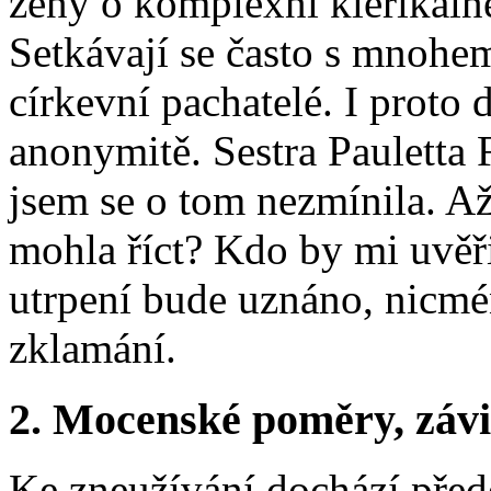
ženy o komplexní klerikálně
Setkávají se často s mnohe
církevní pachatelé. I proto
anonymitě. Sestra Pauletta 
jsem se o tom nezmínila. A
mohla říct? Kdo by mi uvěři
utrpení bude uznáno, nicméně
zklamání.
2. Mocenské poměry, závis
Ke zneužívání dochází před