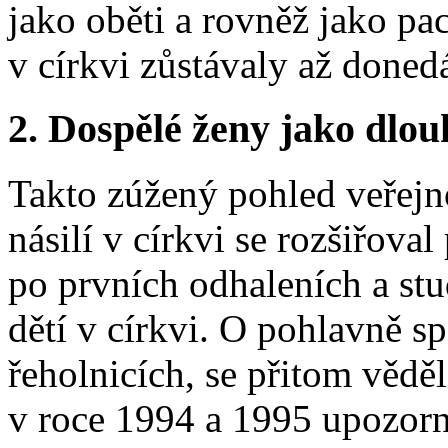
jako oběti a rovněž jako pa
v církvi zůstávaly až doned
2. Dospělé ženy jako dlou
Takto zúžený pohled veřejn
násilí v církvi se rozšiřoval
po prvních odhaleních a st
dětí v církvi. O pohlavně s
řeholnicích, se přitom věd
v roce 1994 a 1995 upozor