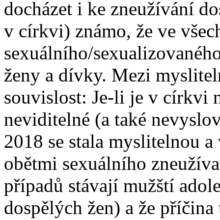
docházet i ke zneužívání do
v církvi) známo, že ve všec
sexuálního/sexualizovaného 
ženy a dívky. Mezi mysliteln
souvislost: Je-li je v církvi
neviditelné (a také nevyslov
2018 se stala myslitelnou a
obětmi sexuálního zneužíva
případů stávají mužští adole
dospělých žen) a že příčin