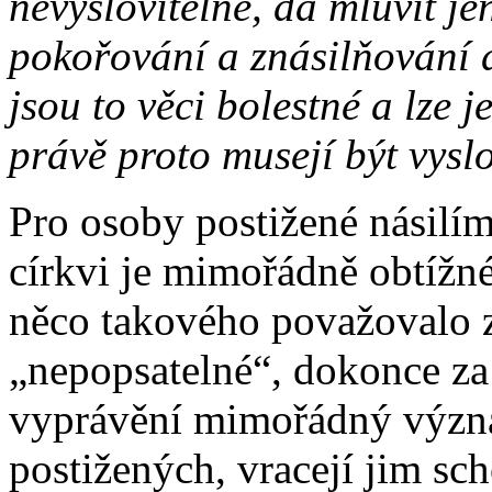
nevyslovitelné, dá mluvit je
pokořování a znásilňování d
jsou to věci bolestné a lze 
právě proto musejí být vysl
Pro osoby postižené násilí
církvi je mimořádně obtížné
něco takového považovalo z
„nepopsatelné“, dokonce za 
vyprávění mimořádný význa
postižených, vracejí jim sch