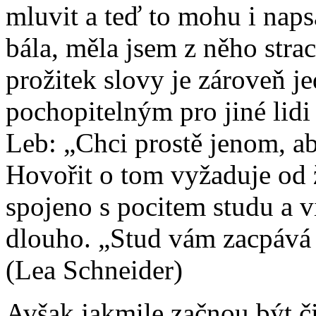
mluvit a teď to mohu i naps
bála, měla jsem z něho strac
prožitek slovy je zároveň je
pochopitelným pro jiné lidi 
Leb: „Chci prostě jenom, ab
Hovořit o tom vyžaduje od 
spojeno s pocitem studu a 
dlouho. „Stud vám zacpává ú
(Lea Schneider)
Avšak jakmile začnou být či