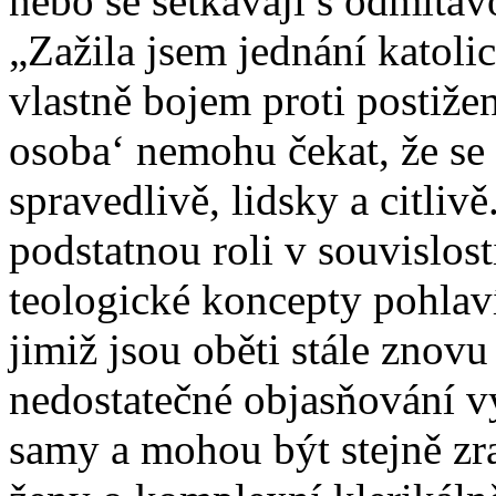
nebo se setkávají s odmítav
„Zažila jsem jednání katolic
vlastně bojem proti postiž
osoba‘ nemohu čekat, že se
spravedlivě, lidsky a citliv
podstatnou roli v souvislost
teologické koncepty pohlaví
jimiž jsou oběti stále znov
nedostatečné objasňování vy
samy a mohou být stejně zra