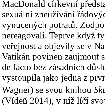
MacDonald církevní předsta
sexuální zneužívání řádovýc
vynucených potratů. Zodpov
nereagovali. Teprve když ty
veřejnost a objevily se v Nat
Vatikán povinen zaujmout s
de facto bez zásadních důs
vystoupila jako jedna z prv
Wagner) se svou knihou
Sk
(Vídeň 2014), v níž líčí sv