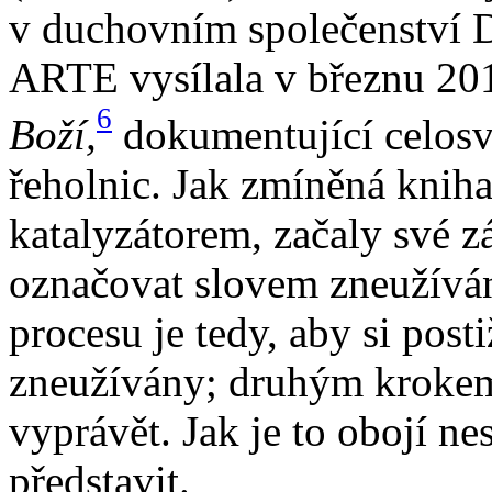
v duchovním společenství D
ARTE vysílala v březnu 20
6
Boží,
dokumentující celosv
řeholnic. Jak zmíněná kniha
katalyzátorem, začaly své z
označovat slovem zneužívá
procesu je tedy, aby si post
zneužívány; druhým krokem
vyprávět. Jak je to obojí nes
představit.