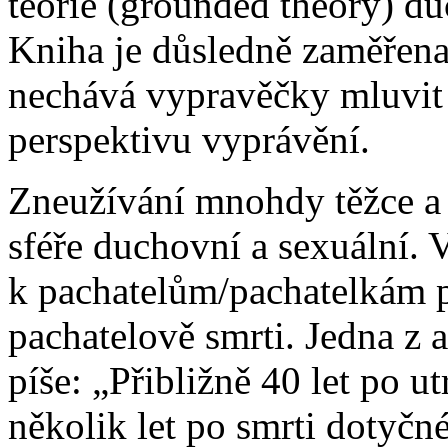
teorie (grounded theory) du
Kniha je důsledně zaměřena
nechává vypravěčky mluvit 
perspektivu vyprávění.
Zneužívání mnohdy těžce a t
sféře duchovní a sexuální. V
k pachatelům/pachatelkám 
pachatelově smrti. Jedna z 
píše: „Přibližně 40 let po 
několik let po smrti dotyč