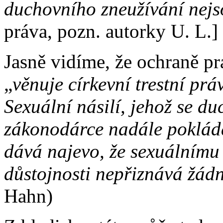
duchovního zneužívání nej
práva, pozn. autorky U. L.]
Jasně vidíme, že ochraně pr
„
věnuje církevní trestní pr
Sexuální násilí, jehož se d
zákonodárce nadále pokládá
dává najevo, že sexuálnímu 
důstojnosti nepřiznává žád
Hahn)