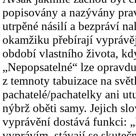
popisovány a nazývány pra
utrpěné násilí a bezpráví n
okamžiku přebírají vyprávěj
období vlastního života, k
„Nepopsatelné“ lze opravdu
z temnoty tabuizace na svět
pachatelé/pachatelky ani ut
nýbrž oběti samy. Jejich slo
vyprávění dostává funkci: 
vyprávím, stávají se skuteč