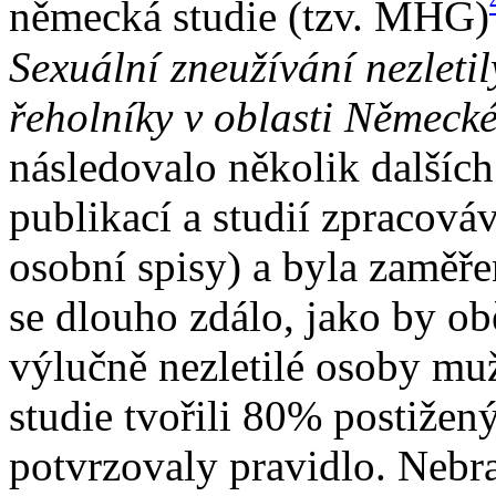
německá studie (tzv. MHG)
Sexuální zneužívání nezleti
řeholníky v oblasti Německ
následovalo několik dalších
publikací a studií zpracová
osobní spisy) a byla zaměřen
se dlouho zdálo, jako by o
výlučně nezletilé osoby m
studie tvořili 80% postižen
potvrzovaly pravidlo. Nebr