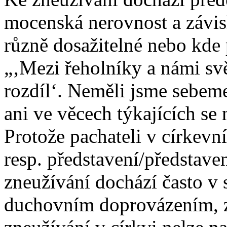
mocenská nerovnost a závisl
různě dosažitelné nebo kde
„‚Mezi řeholníky a námi svě
rozdíl‘. Neměli jsme sebem
ani ve věcech týkajících se 
Protože pachateli v církevn
resp. představení/představe
zneužívání dochází často v s
duchovním doprovázením, zp