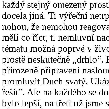
každý stejný omezený prosto
docela jiná. Ti výřeční netr
nohou, že nemohou reagova
měli co říct, ti nemluvní n
tématu možná poprvé v živo
prostě neskutečně „drhlo“. 
přirozeně připraveni naslo
promluvit Duch svatý. Ukáz
řešit“. Ale na každého se do
bylo lepší, na třetí už jsme