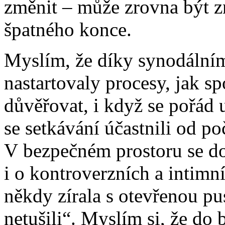
změnit – může zrovna být z
špatného konce.
Myslím, že díky synodálním
nastartovaly procesy, jak spo
důvěřovat, i když se pořád
se setkávání účastnili od po
V bezpečném prostoru se dok
i o kontroverzních a intimn
někdy zírala s otevřenou pu
netušili“. Myslím si, že d