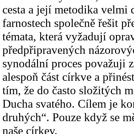
cesta a její metodika velm
farnostech společně řešit př
témata, která vyžadují opr
předpřipravených názorový
synodální proces považuji z
alespoň část církve a přiné
tím, že do často složitých 
Ducha svatého. Cílem je ko
druhých“. Pouze když se m
naše církev.