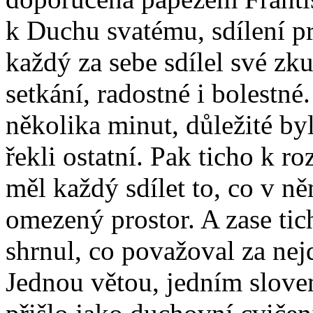
k Duchu svatému, sdílení p
každý za sebe sdílel své zk
setkání, radostné i bolestn
několika minut, důležité by
řekli ostatní. Pak ticho k r
měl každý sdílet to, co v n
omezený prostor. A zase ti
shrnul, co považoval za nejd
Jednou větou, jedním slovem