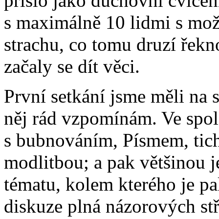
přišlo jako duchovní cviče
s maximálně 10 lidmi s možn
strachu, co tomu druzí řekn
začaly se dít věci.
První setkání jsme měli na 
něj rád vzpomínám. Ve spol
s bubnováním, Písmem, tich
modlitbou; a pak většinou j
tématu, kolem kterého je pa
diskuze plná názorových st