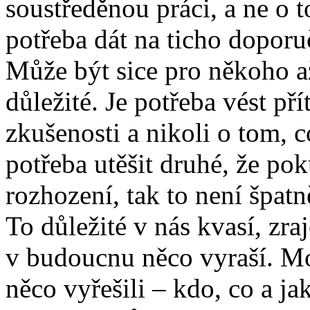
soustředěnou práci, a ne o t
potřeba dát na ticho dopor
Může být sice pro někoho až
důležité. Je potřeba vést př
zkušenosti a nikoli o tom, co
potřeba utěšit druhé, že po
rozhození, tak to není špatn
To důležité v nás kvasí, zra
v budoucnu něco vyraší. Mo
něco vyřešili – kdo, co a ja