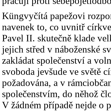
pracují proti sebepojetíodbo
Küngvyčítá papežovi rozpo
navenek to, co uvnitř církve
Pavel II. skutečně klade vel
jejich střed v náboženské 
zakládat společenství a vo
svoboda jevšude ve světě c
požadována, a v rámciobčan
společenstvím, do něhož čl
V žádném případě nejde o po