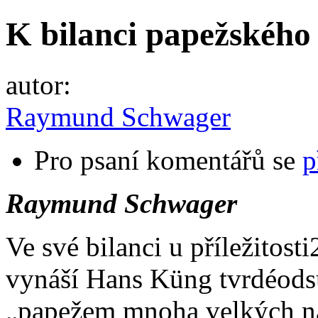
K bilanci papežského
autor:
Raymund Schwager
Pro psaní komentářů se
p
Raymund Schwager
Ve své bilanci u příležitost
vynáší Hans Küng tvrdéodsu
„papežem mnoha velkých n