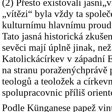
(2) Přesto existovali jasní„v
„vítězi“ byla vždy ta společ
kulturnímu hlavnímu proud
Tato jasná historická zkuše
sevěci mají úplně jinak, n
Katolickácírkev v západní 
na stranu poraženýchprávě 
teologů a teoložek a círke
spolupracovnic příliš orien
Podle Künganese papež vin