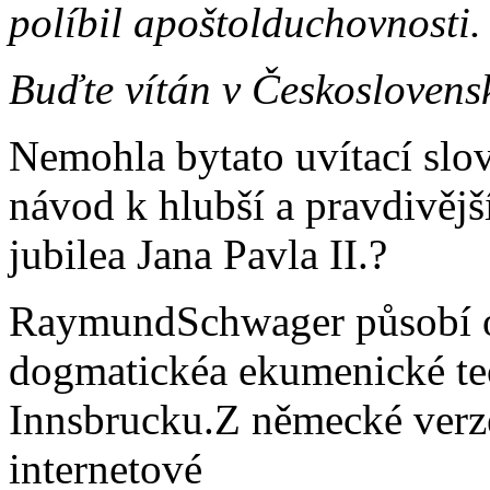
políbil apoštolduchovnosti.
Buďte vítán v Československ
Nemohla bytato uvítací slo
návod k hlubší a pravdivějš
jubilea Jana Pavla II.?
RaymundSchwager působí o
dogmatickéa ekumenické teo
Innsbrucku.Z německé verze
internetové