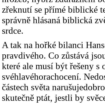
zřeknutí se přímé biblické 
správně hlásaná biblická zv
srdce.
A tak na hořké bilanci Ha
pravdivého. Co zůstává jso
které ale musí být řešeny s 
svéhlavéhorachocení. Nedos
částech světa narušujedobr
skutečně ptát, jestli by sv