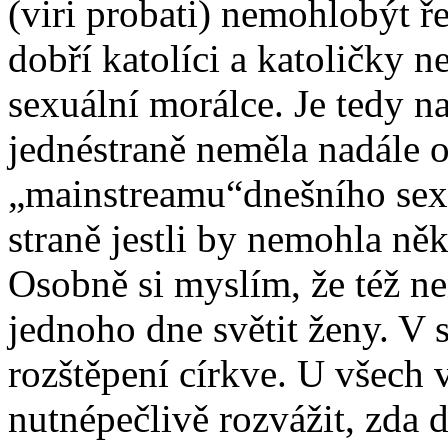
(viri probati) nemohlobýt ře
dobří katolíci a katoličky 
sexuální morálce. Je tedy na
jednéstraně neměla nadále 
„mainstreamu“dnešního sexu
straně jestli by nemohla ně
Osobně si myslím, že též n
jednoho dne světit ženy. V
rozštěpení církve. U všech
nutnépečlivě rozvážit, zda 