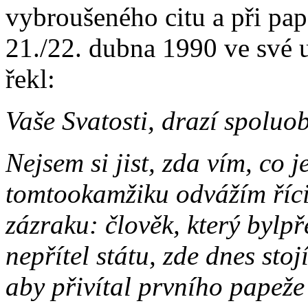
vybroušeného citu a při pa
21./22. dubna 1990 ve své uv
řekl:
Vaše Svatosti, drazí spoluo
Nejsem si jist, zda vím, co 
tomtookamžiku odvážím říci
zázraku: člověk, který bylpř
nepřítel státu, zde dnes stoj
aby přivítal prvního papeže 