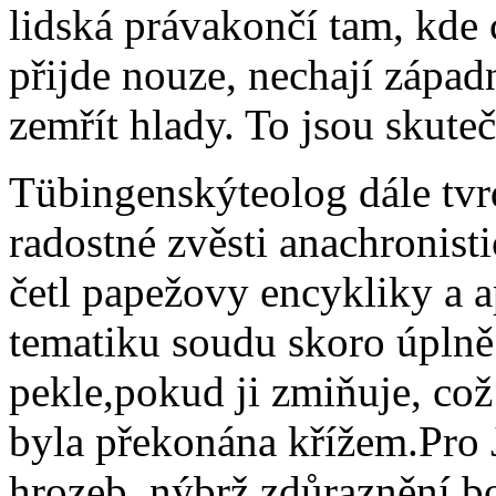
lidská právakončí tam, kde
přijde nouze, nechají západn
zemřít hlady. To jsou skute
Tübingenskýteolog dále tvrd
radostné zvěsti anachronis
četl papežovy encykliky a a
tematiku soudu skoro úplně 
pekle,pokud ji zmiňuje, což
byla překonána křížem.Pro J
hrozeb, nýbrž zdůraznění b