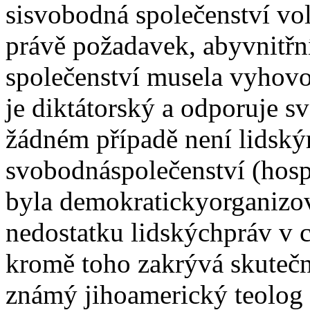
sisvobodná společenství vol
právě požadavek, abyvnitřn
společenství musela vyhov
je diktátorský a odporuje 
žádném případě není lidsk
svobodnáspolečenství (hosp
byla demokratickyorganizov
nedostatku lidskýchpráv v c
kromě toho zakrývá skutečné
známý jihoamerický teolog 