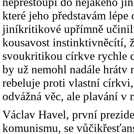
nepřestoupí do nějakého jin
které jeho představám lépe 
jiníkritikové upřímně učini
kousavost instinktivněcítí, ž
svoukritikou církve rychle 
by už nemohl nadále hrátv m
rebeluje proti vlastní církv
odvážná věc, ale plavání v
Václav Havel, první prezid
komunismu, se vůčikřesťans