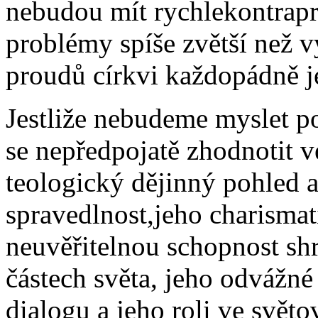
nebudou mít rychlekontrapro
problémy spíše zvětší než 
proudů církvi každopádně j
Jestliže nebudeme myslet p
se nepředpojatě zhodnotit v
teologický dějinný pohled a
spravedlnost,jeho charismat
neuvěřitelnou schopnost sh
částech světa, jeho odváž
dialogu a jeho roli ve světo