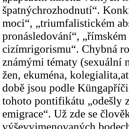
špatnýchrozhodnutí“. Konkré
moci“, „triumfalistickém a
pronásledování“, „římském 
cizímrigorismu“. Chybná ro
známými tématy (sexuální m
žen, ekuména, kolegialita,at
době jsou podle Küngapříčin
tohoto pontifikátu „odešly z
emigrace“. Už zde se člověk
výševyjmenovaných bodech 