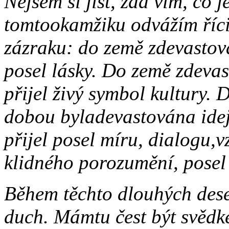
Nejsem si jist, zda vím, co 
tomtookamžiku odvážím říci
zázraku: do země zdevastova
posel lásky. Do země zdeva
přijel živý symbol kultury. 
dobou byladevastována idejí
přijel posel míru, dialogu,v
klidného porozumění, posel 
Během těchto dlouhých deset
duch. Mámtu čest být svědk