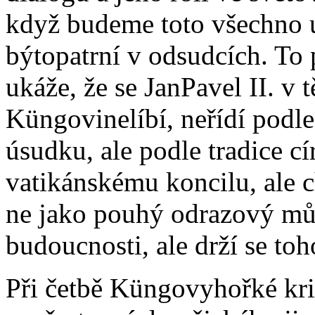
když budeme toto všechno 
býtopatrní v odsudcích. To 
ukáže, že se JanPavel II. v 
Küngovinelíbí, neřídí podl
úsudku, ale podle tradice 
vatikánskému koncilu, ale 
ne jako pouhý odrazový mů
budoucnosti, ale drží se toh
Při četbě Küngovyhořké kri