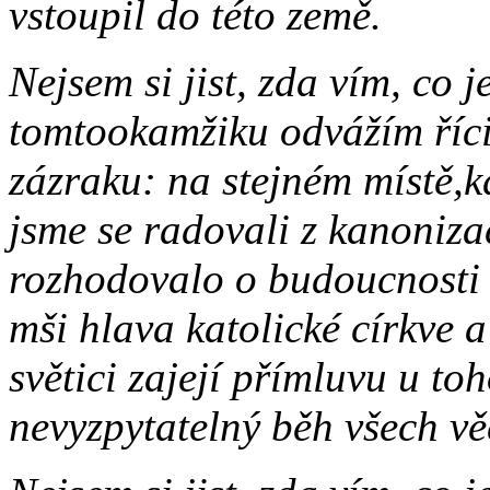
vstoupil do této země.
Nejsem si jist, zda vím, co 
tomtookamžiku odvážím říci
zázraku: na stejném místě,kd
jsme se radovali z kanoniza
rozhodovalo o budoucnosti 
mši hlava katolické církve
světici zajejí přímluvu u to
nevyzpytatelný běh všech vě