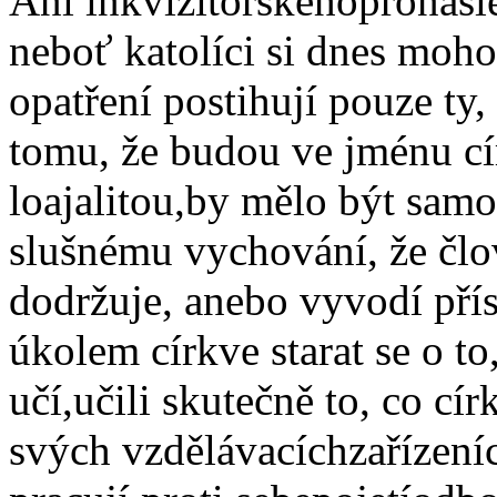
Ani inkvizitorskéhopronás
neboť katolíci si dnes moho
opatření postihují pouze ty,
tomu, že budou ve jménu círk
loajalitou,by mělo být samo
slušnému vychování, že člo
dodržuje, anebo vyvodí pří
úkolem církve starat se o to
učí,učili skutečně to, co cí
svých vzdělávacíchzařízeníc