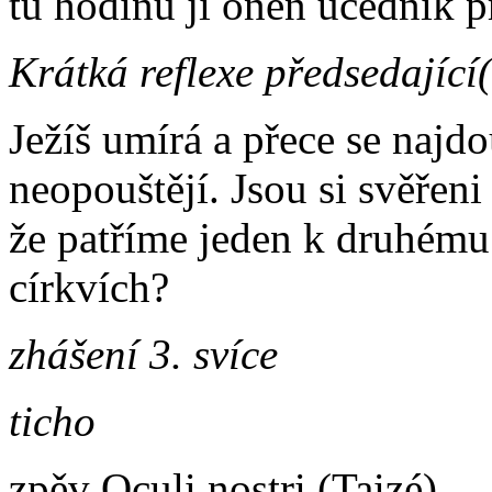
tu hodinu ji onen učedník př
Krátká reflexe předsedající
Ježíš umírá a přece se najdou
neopouštějí. Jsou si svěřen
že patříme jeden k druhému
církvích?
zhášení 3. svíce
ticho
zpěv Oculi nostri (Taizé)