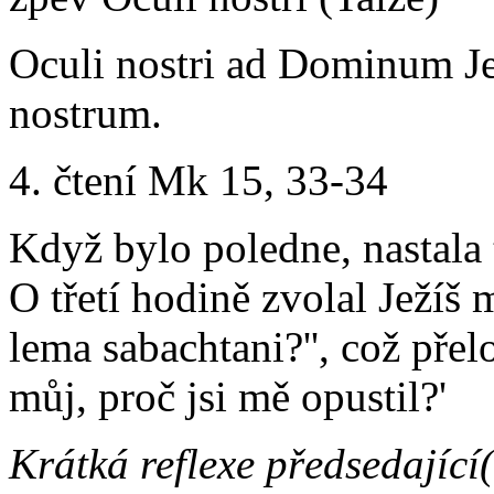
Oculi nostri ad Dominum J
nostrum.
4. čtení Mk 15, 33-34
Když bylo poledne, nastala 
O třetí hodině zvolal Ježíš 
lema sabachtani?'', což př
můj, proč jsi mě opustil?'
Krátká reflexe předsedající