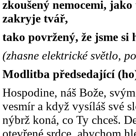
zkoušený nemocemi, jako t
zakryje tvář,
tako povržený, že jsme si h
(zhasne elektrické světlo, p
Modlitba předsedající (ho
Hospodine, náš Bože, svým s
vesmír a když vysíláš své sl
nýbrž koná, co Ty chceš. D
otevřené srdce, abychom hle