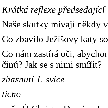
Krátká reflexe předsedající 
Naše skutky mívají někdy vě
Co zbavilo Ježíšovy katy s
Co nám zastírá oči, abycho
činů? Jak se s nimi smířit?
zhasnutí 1. svíce
ticho