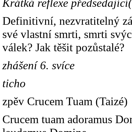
Krátká reflexe předsedající
Definitivní, nezvratitelný z
své vlastní smrti, smrti svýc
válek? Jak těšit pozůstalé?
zhášení 6. svíce
ticho
zpěv Crucem Tuam (Taizé)
Crucem tuam adoramus Domi