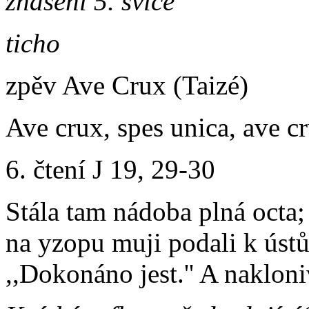
zhášení 5. svíce
ticho
zpěv Ave Crux (Taizé)
Ave crux, spes unica, ave cr
6. čtení J 19, 29-30
Stála tam nádoba plná octa;
na yzopu muji podali k ústů
,,Dokonáno jest.'' A naklon