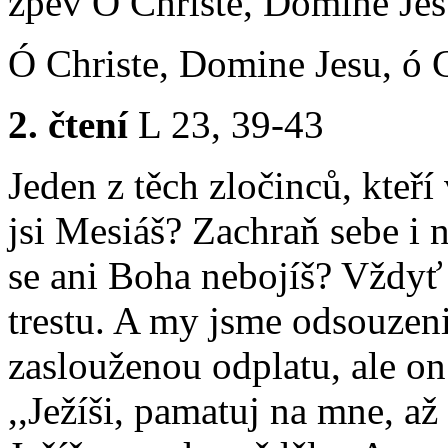
zpěv Ó Christe, Domine Jes
Ó Christe, Domine Jesu, ó 
2. čtení
L 23, 39-43
Jeden z těch zločinců, kteří 
jsi Mesiáš? Zachraň sebe i n
se ani Boha nebojíš? Vždyť
trestu. A my jsme odsouzen
zaslouženou odplatu, ale on 
,,Ježíši, pamatuj na mne, až 