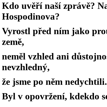
Kdo uvěří naší zprávě? Na
Hospodinova?
Vyrostl před ním jako pro
země,
neměl vzhled ani důstojnos
nevzhledný,
že jsme po něm nedychtili.
Byl v opovržení, kdekdo se