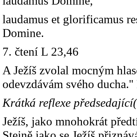
laudamus Domine,
laudamus et glorificamus r
Domine.
7. čtení L 23,46
A Ježíš zvolal mocným hlas
odevzdávám svého ducha.'' 
Krátká reflexe předsedající
Ježíš, jako mnohokrát předt
Stejně jako se Ježíš přizn