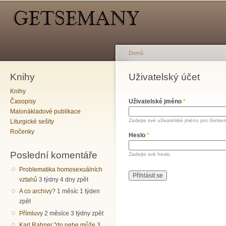
Hlavní menu
Sekundární menu
Př
hl
o
Domů
Knihy
Jste zde
Uživatelský účet
Hlavní záložky
Knihy
Časopisy
Uživatelské jméno
*
Malonákladové publikace
Zadejte své uživatelské jméno pro Getse
Liturgické sešity
Ročenky
Heslo
*
Poslední komentáře
Zadejte své heslo.
Problematika homosexuálních
vztahů
3 týdny 4 dny zpět
A co archivy?
1 měsíc 1 týden
zpět
Přímluvy
2 měsíce 3 týdny zpět
Karl Rahner "do nebe může
3