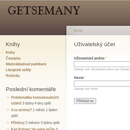
Hlavní menu
Sekundární menu
Př
hl
o
Domů
Knihy
Jste zde
Uživatelský účet
Hlavní záložky
Knihy
Časopisy
Uživatelské jméno
*
Malonákladové publikace
Zadejte své uživatelské jméno pro Getse
Liturgické sešity
Ročenky
Heslo
*
Poslední komentáře
Zadejte své heslo.
Problematika homosexuálních
vztahů
3 týdny 4 dny zpět
A co archivy?
1 měsíc 1 týden
zpět
Přímluvy
2 měsíce 3 týdny zpět
Karl Rahner "do nebe může
3