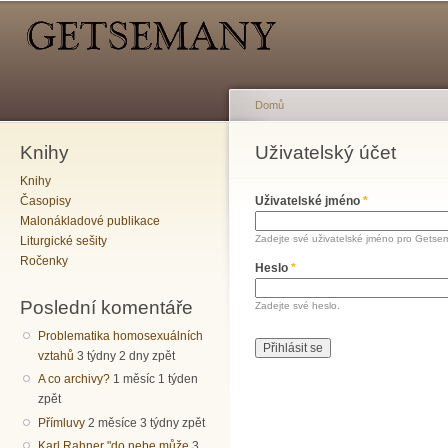
Hlavní menu
Sekundární menu
Př
hl
o
Domů
Knihy
Jste zde
Uživatelský účet
Hlavní záložky
Knihy
Časopisy
Uživatelské jméno
*
Malonákladové publikace
Zadejte své uživatelské jméno pro Getse
Liturgické sešity
Ročenky
Heslo
*
Poslední komentáře
Zadejte své heslo.
Problematika homosexuálních
vztahů
3 týdny 2 dny zpět
A co archivy?
1 měsíc 1 týden
zpět
Přímluvy
2 měsíce 3 týdny zpět
Karl Rahner "do nebe může
3