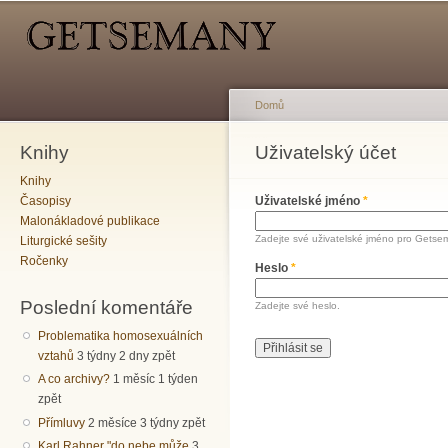
Hlavní menu
Sekundární menu
Př
hl
o
Domů
Knihy
Jste zde
Uživatelský účet
Hlavní záložky
Knihy
Časopisy
Uživatelské jméno
*
Malonákladové publikace
Zadejte své uživatelské jméno pro Getse
Liturgické sešity
Ročenky
Heslo
*
Poslední komentáře
Zadejte své heslo.
Problematika homosexuálních
vztahů
3 týdny 2 dny zpět
A co archivy?
1 měsíc 1 týden
zpět
Přímluvy
2 měsíce 3 týdny zpět
Karl Rahner "do nebe může
3