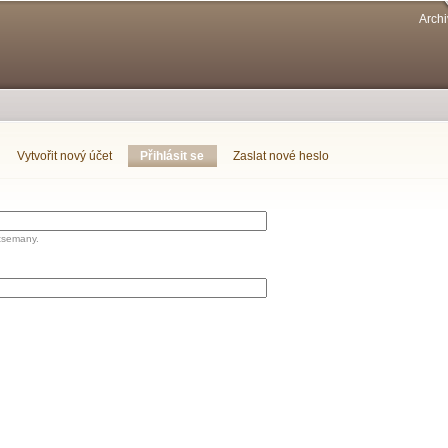
Přejít k
Archi
hlavnímu
obsahu
Vytvořit nový účet
Přihlásit se
(aktivní záložka)
Zaslat nové heslo
tsemany.