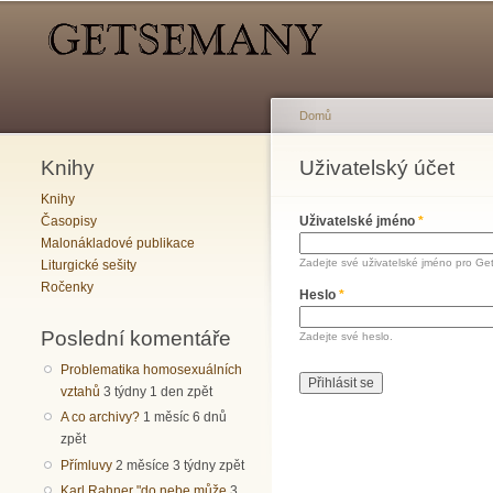
Hlavní menu
Sekundární menu
Domů
Knihy
Jste zde
Uživatelský účet
Hlavní záložky
Knihy
Časopisy
Uživatelské jméno
*
Malonákladové publikace
Zadejte své uživatelské jméno pro Ge
Liturgické sešity
Ročenky
Heslo
*
Poslední komentáře
Zadejte své heslo.
Problematika homosexuálních
vztahů
3 týdny 1 den zpět
A co archivy?
1 měsíc 6 dnů
zpět
Přímluvy
2 měsíce 3 týdny zpět
Karl Rahner "do nebe může
3