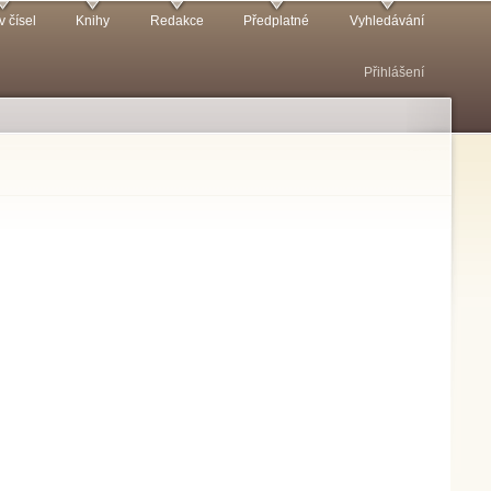
v čísel
Knihy
Redakce
Předplatné
Vyhledávání
Přihlášení