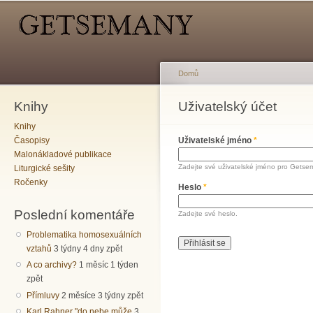
Hlavní menu
Sekundární menu
Př
hl
o
Domů
Knihy
Jste zde
Uživatelský účet
Hlavní záložky
Knihy
Časopisy
Uživatelské jméno
*
Malonákladové publikace
Zadejte své uživatelské jméno pro Getse
Liturgické sešity
Ročenky
Heslo
*
Poslední komentáře
Zadejte své heslo.
Problematika homosexuálních
vztahů
3 týdny 4 dny zpět
A co archivy?
1 měsíc 1 týden
zpět
Přímluvy
2 měsíce 3 týdny zpět
Karl Rahner "do nebe může
3