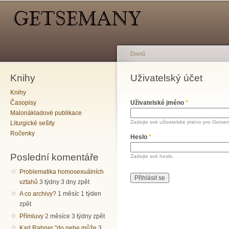
Hlavní menu
Sekundární menu
Př
hl
o
Domů
Knihy
Jste zde
Uživatelský účet
Hlavní záložky
Knihy
Časopisy
Uživatelské jméno
*
Malonákladové publikace
Zadejte své uživatelské jméno pro Getse
Liturgické sešity
Ročenky
Heslo
*
Poslední komentáře
Zadejte své heslo.
Problematika homosexuálních
vztahů
3 týdny 3 dny zpět
A co archivy?
1 měsíc 1 týden
zpět
Přímluvy
2 měsíce 3 týdny zpět
Karl Rahner "do nebe může
3