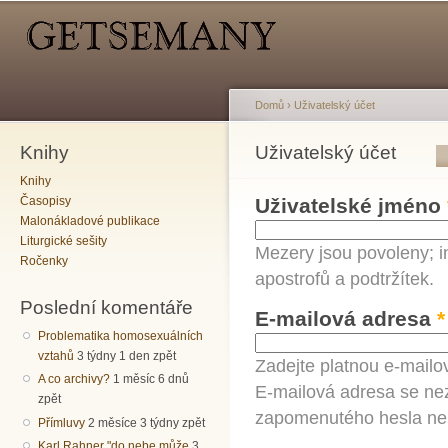
Hlavní menu
Sekundární menu
Př
hl
o
Domů
›
Uživatelský účet
Knihy
Jste zde
Uživatelský účet
Hlavní záložky
Knihy
Časopisy
Uživatelské jméno
Malonákladové publikace
Liturgické sešity
Mezery jsou povoleny; i
Ročenky
apostrofů a podtržítek.
Poslední komentáře
E-mailová adresa
*
Problematika homosexuálních
vztahů
3 týdny 1 den zpět
Zadejte platnou e-mailo
A co archivy?
1 měsíc 6 dnů
E-mailová adresa se nez
zpět
zapomenutého hesla neb
Přímluvy
2 měsíce 3 týdny zpět
Karl Rahner "do nebe může
3