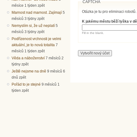
CAPTCHA
měsíce 1 týden zpět
Otázka je tu pro eliminaci robotů.
Marnost nad marnost. Zajímají
5
měsíců 3 týdny zpět
K jakému městu běží lyška v dě
Nemyslím si, že už neplatí
5
měsíců 3 týdny zpět
Fill in the blank.
Podřízenost vrchnosti je velmi
aktuální, je to nová totalita
7
měsíců 1 týden zpět
Věda a náboženství
7 měsíců 2
týdny zpět
Ještě nejsme na dně
9 měsíců 6
dnů zpět
Pořád to je stejné
9 měsíců 1
týden zpět