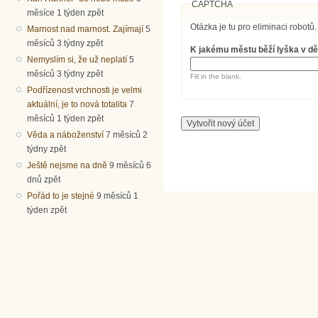
CAPTCHA
měsíce 1 týden zpět
Otázka je tu pro eliminaci robotů.
Marnost nad marnost. Zajímají
5
měsíců 3 týdny zpět
K jakému městu běží lyška v dě
Nemyslím si, že už neplatí
5
měsíců 3 týdny zpět
Fill in the blank.
Podřízenost vrchnosti je velmi
aktuální, je to nová totalita
7
měsíců 1 týden zpět
Věda a náboženství
7 měsíců 2
týdny zpět
Ještě nejsme na dně
9 měsíců 6
dnů zpět
Pořád to je stejné
9 měsíců 1
týden zpět