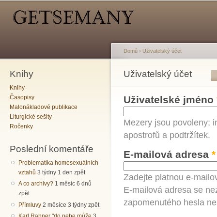
Hlavní menu
Sekundární menu
Př
hl
o
Domů
›
Uživatelský účet
Knihy
Jste zde
Uživatelský účet
Hlavní záložky
Knihy
Časopisy
Uživatelské jméno
Malonákladové publikace
Liturgické sešity
Mezery jsou povoleny; i
Ročenky
apostrofů a podtržítek.
Poslední komentáře
E-mailová adresa
*
Problematika homosexuálních
vztahů
3 týdny 1 den zpět
Zadejte platnou e-mailo
A co archivy?
1 měsíc 6 dnů
E-mailová adresa se nez
zpět
zapomenutého hesla neb
Přímluvy
2 měsíce 3 týdny zpět
Karl Rahner "do nebe může
3