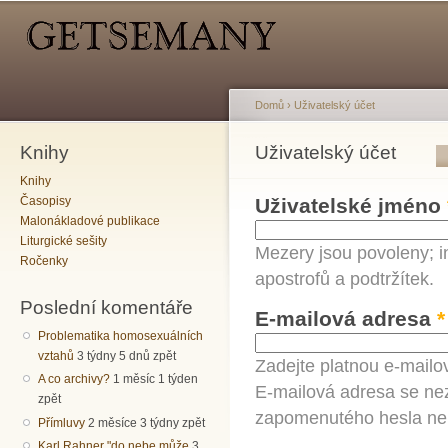
Hlavní menu
Sekundární menu
Př
hl
o
Domů
›
Uživatelský účet
Knihy
Jste zde
Uživatelský účet
Hlavní záložky
Knihy
Časopisy
Uživatelské jméno
Malonákladové publikace
Liturgické sešity
Mezery jsou povoleny; i
Ročenky
apostrofů a podtržítek.
Poslední komentáře
E-mailová adresa
*
Problematika homosexuálních
vztahů
3 týdny 5 dnů zpět
Zadejte platnou e-mailo
A co archivy?
1 měsíc 1 týden
E-mailová adresa se nez
zpět
zapomenutého hesla neb
Přímluvy
2 měsíce 3 týdny zpět
Karl Rahner "do nebe může
3