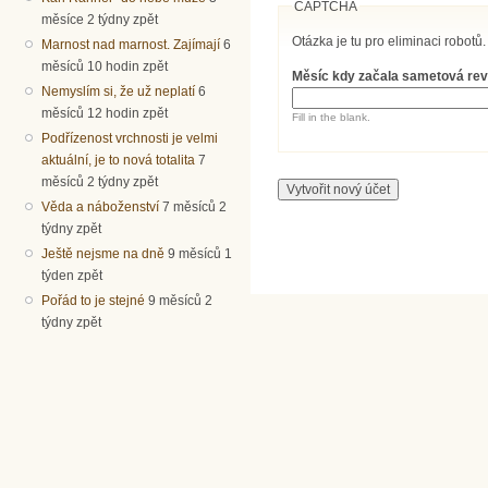
CAPTCHA
měsíce 2 týdny zpět
Otázka je tu pro eliminaci robotů.
Marnost nad marnost. Zajímají
6
měsíců 10 hodin zpět
Měsíc kdy začala sametová re
Nemyslím si, že už neplatí
6
měsíců 12 hodin zpět
Fill in the blank.
Podřízenost vrchnosti je velmi
aktuální, je to nová totalita
7
měsíců 2 týdny zpět
Věda a náboženství
7 měsíců 2
týdny zpět
Ještě nejsme na dně
9 měsíců 1
týden zpět
Pořád to je stejné
9 měsíců 2
týdny zpět