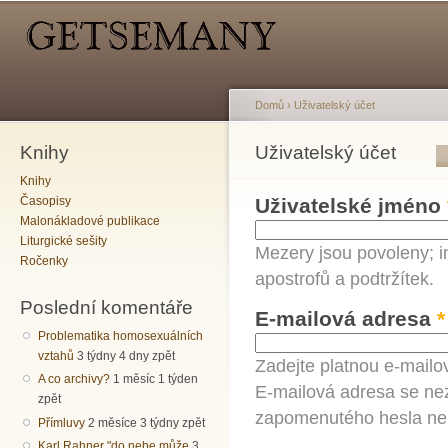
Hlavní menu
Sekundární menu
Př
hl
o
Domů
›
Uživatelský účet
Knihy
Jste zde
Uživatelský účet
Hlavní záložky
Knihy
Časopisy
Uživatelské jméno
Malonákladové publikace
Liturgické sešity
Mezery jsou povoleny; i
Ročenky
apostrofů a podtržítek.
Poslední komentáře
E-mailová adresa
*
Problematika homosexuálních
vztahů
3 týdny 4 dny zpět
Zadejte platnou e-mailo
A co archivy?
1 měsíc 1 týden
E-mailová adresa se nez
zpět
zapomenutého hesla neb
Přímluvy
2 měsíce 3 týdny zpět
Karl Rahner "do nebe může
3