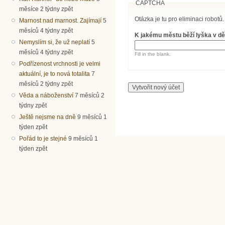
CAPTCHA
měsíce 2 týdny zpět
Otázka je tu pro eliminaci robotů.
Marnost nad marnost. Zajímají
5
měsíců 4 týdny zpět
K jakému městu běží lyška v dě
Nemyslím si, že už neplatí
5
měsíců 4 týdny zpět
Fill in the blank.
Podřízenost vrchnosti je velmi
aktuální, je to nová totalita
7
měsíců 2 týdny zpět
Věda a náboženství
7 měsíců 2
týdny zpět
Ještě nejsme na dně
9 měsíců 1
týden zpět
Pořád to je stejné
9 měsíců 1
týden zpět