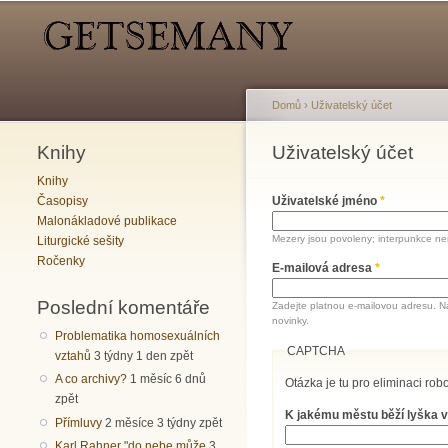
Hlavní menu
Sekundární menu
Domů
›
Uživatelský účet
Knihy
Jste zde
Uživatelský účet
Hlavní záložky
Knihy
Časopisy
Uživatelské jméno
*
Malonákladové publikace
Mezery jsou povoleny; interpunkce nen
Liturgické sešity
Ročenky
E-mailová adresa
*
Poslední komentáře
Zadejte platnou e-mailovou adresu. N
novinky.
Problematika homosexuálních
CAPTCHA
vztahů
3 týdny 1 den zpět
A co archivy?
1 měsíc 6 dnů
Otázka je tu pro eliminaci robo
zpět
K jakému městu běží lyška v
Přímluvy
2 měsíce 3 týdny zpět
Karl Rahner "do nebe může
3