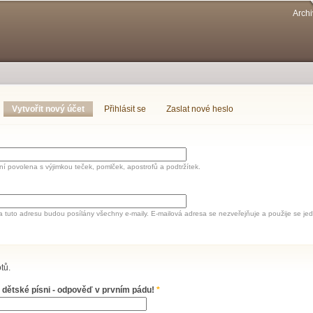
Přejít k
Archi
hlavnímu
obsahu
Vytvořit nový účet
(aktivní záložka)
Přihlásit se
Zaslat nové heslo
í povolena s výjimkou teček, pomlček, apostrofů a podtržítek.
a tuto adresu budou posílány všechny e-maily. E-mailová adresa se nezveřejňuje a použije se 
tů.
 dětské písni - odpověď v prvním pádu!
*