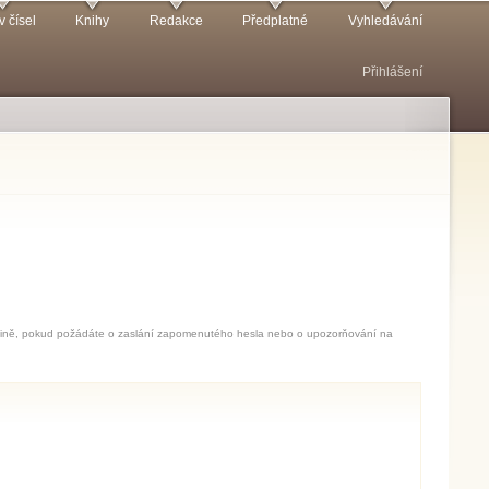
v čísel
Knihy
Redakce
Předplatné
Vyhledávání
Přihlášení
jedině, pokud požádáte o zaslání zapomenutého hesla nebo o upozorňování na