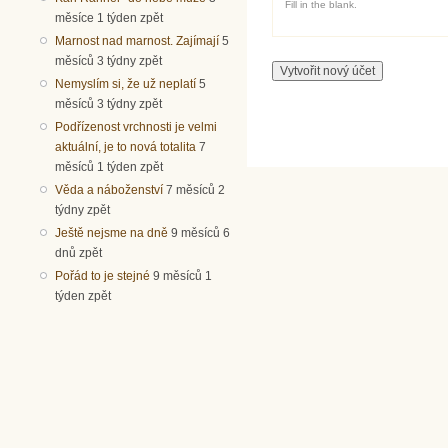
Fill in the blank.
měsíce 1 týden zpět
Marnost nad marnost. Zajímají
5
měsíců 3 týdny zpět
Nemyslím si, že už neplatí
5
měsíců 3 týdny zpět
Podřízenost vrchnosti je velmi
aktuální, je to nová totalita
7
měsíců 1 týden zpět
Věda a náboženství
7 měsíců 2
týdny zpět
Ještě nejsme na dně
9 měsíců 6
dnů zpět
Pořád to je stejné
9 měsíců 1
týden zpět