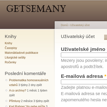
Hlavní menu
Sekundární menu
Př
hl
o
Domů
›
Uživatelský účet
Knihy
Jste zde
Uživatelský účet
Hlavní záložky
Knihy
Časopisy
Uživatelské jméno
Malonákladové publikace
Liturgické sešity
Mezery jsou povoleny; i
Ročenky
apostrofů a podtržítek.
Poslední komentáře
E-mailová adresa
*
Problematika homosexuálních
vztahů
3 týdny 2 dny zpět
Zadejte platnou e-mailo
A co archivy?
1 měsíc 1 týden
E-mailová adresa se nez
zpět
zapomenutého hesla neb
Přímluvy
2 měsíce 3 týdny zpět
Karl Rahner "do nebe může
3