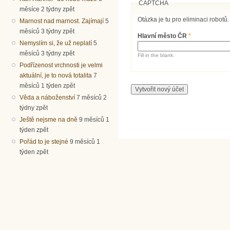
CAPTCHA
měsíce 2 týdny zpět
Otázka je tu pro eliminaci robotů.
Marnost nad marnost. Zajímají
5
měsíců 3 týdny zpět
Hlavní město ČR
*
Nemyslím si, že už neplatí
5
měsíců 3 týdny zpět
Fill in the blank.
Podřízenost vrchnosti je velmi
aktuální, je to nová totalita
7
měsíců 1 týden zpět
Věda a náboženství
7 měsíců 2
týdny zpět
Ještě nejsme na dně
9 měsíců 1
týden zpět
Pořád to je stejné
9 měsíců 1
týden zpět