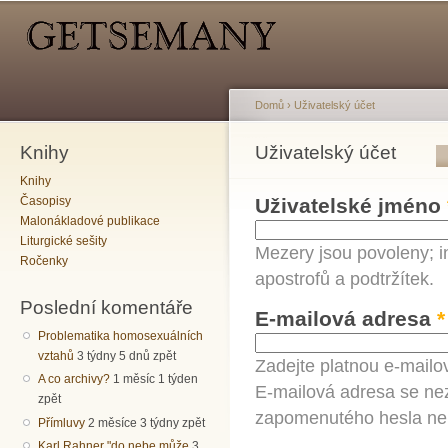
Hlavní menu
Sekundární menu
Př
hl
o
Domů
›
Uživatelský účet
Knihy
Jste zde
Uživatelský účet
Hlavní záložky
Knihy
Časopisy
Uživatelské jméno
Malonákladové publikace
Liturgické sešity
Mezery jsou povoleny; i
Ročenky
apostrofů a podtržítek.
Poslední komentáře
E-mailová adresa
*
Problematika homosexuálních
vztahů
3 týdny 5 dnů zpět
Zadejte platnou e-mailo
A co archivy?
1 měsíc 1 týden
E-mailová adresa se nez
zpět
zapomenutého hesla neb
Přímluvy
2 měsíce 3 týdny zpět
Karl Rahner "do nebe může
3