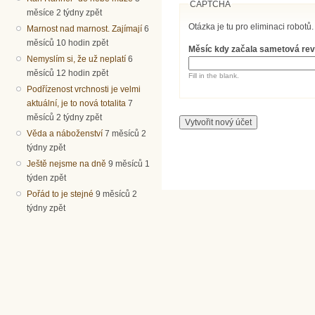
CAPTCHA
měsíce 2 týdny zpět
Otázka je tu pro eliminaci robotů.
Marnost nad marnost. Zajímají
6
měsíců 10 hodin zpět
Měsíc kdy začala sametová re
Nemyslím si, že už neplatí
6
měsíců 12 hodin zpět
Fill in the blank.
Podřízenost vrchnosti je velmi
aktuální, je to nová totalita
7
měsíců 2 týdny zpět
Věda a náboženství
7 měsíců 2
týdny zpět
Ještě nejsme na dně
9 měsíců 1
týden zpět
Pořád to je stejné
9 měsíců 2
týdny zpět