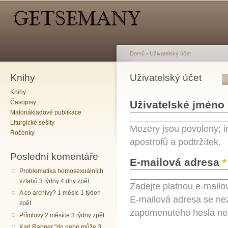
Hlavní menu
Sekundární menu
Př
hl
o
Domů
›
Uživatelský účet
Knihy
Jste zde
Uživatelský účet
Hlavní záložky
Knihy
Časopisy
Uživatelské jméno
Malonákladové publikace
Liturgické sešity
Mezery jsou povoleny; i
Ročenky
apostrofů a podtržítek.
Poslední komentáře
E-mailová adresa
*
Problematika homosexuálních
vztahů
3 týdny 4 dny zpět
Zadejte platnou e-mailo
A co archivy?
1 měsíc 1 týden
E-mailová adresa se nez
zpět
zapomenutého hesla neb
Přímluvy
2 měsíce 3 týdny zpět
Karl Rahner "do nebe může
3