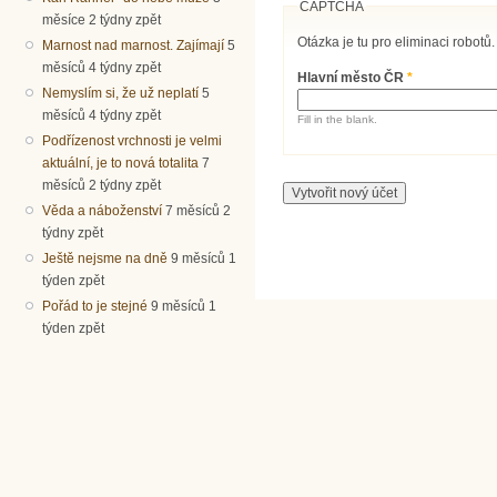
CAPTCHA
měsíce 2 týdny zpět
Otázka je tu pro eliminaci robotů.
Marnost nad marnost. Zajímají
5
měsíců 4 týdny zpět
Hlavní město ČR
*
Nemyslím si, že už neplatí
5
měsíců 4 týdny zpět
Fill in the blank.
Podřízenost vrchnosti je velmi
aktuální, je to nová totalita
7
měsíců 2 týdny zpět
Věda a náboženství
7 měsíců 2
týdny zpět
Ještě nejsme na dně
9 měsíců 1
týden zpět
Pořád to je stejné
9 měsíců 1
týden zpět