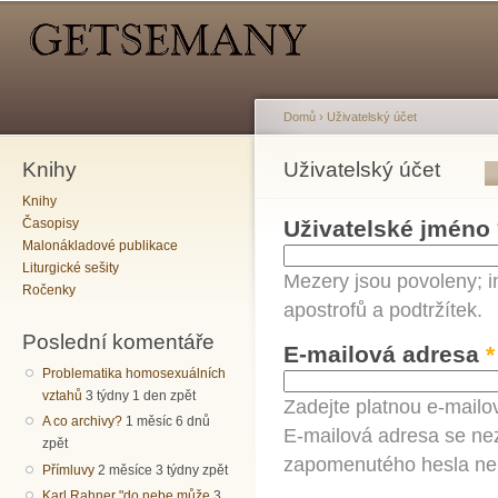
Hlavní menu
Sekundární menu
Př
hl
o
Domů
›
Uživatelský účet
Knihy
Jste zde
Uživatelský účet
Hlavní záložky
Knihy
Časopisy
Uživatelské jméno
Malonákladové publikace
Liturgické sešity
Mezery jsou povoleny; i
Ročenky
apostrofů a podtržítek.
Poslední komentáře
E-mailová adresa
*
Problematika homosexuálních
vztahů
3 týdny 1 den zpět
Zadejte platnou e-mailo
A co archivy?
1 měsíc 6 dnů
E-mailová adresa se nez
zpět
zapomenutého hesla neb
Přímluvy
2 měsíce 3 týdny zpět
Karl Rahner "do nebe může
3