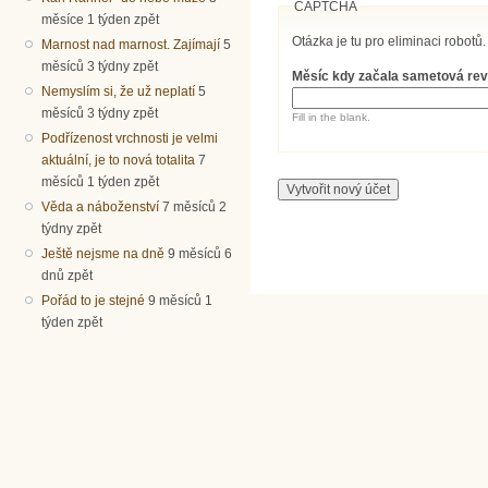
CAPTCHA
měsíce 1 týden zpět
Otázka je tu pro eliminaci robotů.
Marnost nad marnost. Zajímají
5
měsíců 3 týdny zpět
Měsíc kdy začala sametová re
Nemyslím si, že už neplatí
5
měsíců 3 týdny zpět
Fill in the blank.
Podřízenost vrchnosti je velmi
aktuální, je to nová totalita
7
měsíců 1 týden zpět
Věda a náboženství
7 měsíců 2
týdny zpět
Ještě nejsme na dně
9 měsíců 6
dnů zpět
Pořád to je stejné
9 měsíců 1
týden zpět