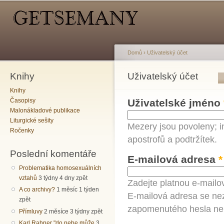
Hlavní menu
Sekundární menu
Př
hl
o
Domů
›
Uživatelský účet
Knihy
Jste zde
Uživatelský účet
Hlavní záložky
Knihy
Časopisy
Uživatelské jméno
Malonákladové publikace
Liturgické sešity
Mezery jsou povoleny; i
Ročenky
apostrofů a podtržítek.
Poslední komentáře
E-mailová adresa
*
Problematika homosexuálních
vztahů
3 týdny 4 dny zpět
Zadejte platnou e-mailo
A co archivy?
1 měsíc 1 týden
E-mailová adresa se nez
zpět
zapomenutého hesla neb
Přímluvy
2 měsíce 3 týdny zpět
Karl Rahner "do nebe může
3