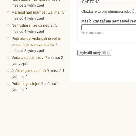
CAPTCHA
měsíce 2 týdny zpět
Otázka je tu pro eliminaci robotů.
Marnost nad marnost. Zajímají
5
měsíců 4 týdny zpět
Měsíc kdy začala sametová re
Nemyslím si, že už neplatí
5
měsíců 4 týdny zpět
Fill in the blank.
Podřízenost vrchnosti je velmi
aktuální, je to nová totalita
7
měsíců 2 týdny zpět
Věda a náboženství
7 měsíců 2
týdny zpět
Ještě nejsme na dně
9 měsíců 1
týden zpět
Pořád to je stejné
9 měsíců 1
týden zpět