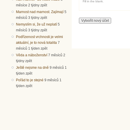
Fill in the blank.
měsíce 2 týdny zpět
Marnost nad marnost. Zajímají
5
měsíců 3 týdny zpět
Nemyslím si, že už neplatí
5
měsíců 3 týdny zpět
Podřízenost vrchnosti je velmi
aktuální, je to nová totalita
7
měsíců 1 týden zpět
Věda a náboženství
7 měsíců 2
týdny zpět
Ještě nejsme na dně
9 měsíců 1
týden zpět
Pořád to je stejné
9 měsíců 1
týden zpět