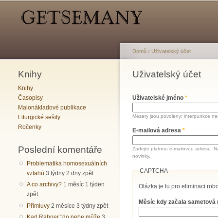
Hlavní menu
Sekundární menu
Domů
›
Uživatelský účet
Knihy
Jste zde
Uživatelský účet
Hlavní záložky
Knihy
Časopisy
Uživatelské jméno
*
Malonákladové publikace
Mezery jsou povoleny; interpunkce nen
Liturgické sešity
Ročenky
E-mailová adresa
*
Poslední komentáře
Zadejte platnou e-mailovou adresu. N
novinky.
Problematika homosexuálních
CAPTCHA
vztahů
3 týdny 2 dny zpět
A co archivy?
1 měsíc 1 týden
Otázka je tu pro eliminaci robo
zpět
Měsíc kdy začala sametová
Přímluvy
2 měsíce 3 týdny zpět
Karl Rahner "do nebe může
3