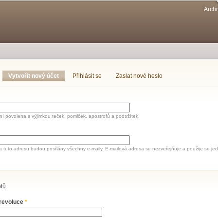
Přejít k
Archi
hlavnímu
obsahu
Vytvořit nový účet
(aktivní záložka)
Přihlásit se
Zaslat nové heslo
í povolena s výjimkou teček, pomlček, apostrofů a podtržítek.
a tuto adresu budou posílány všechny e-maily. E-mailová adresa se nezveřejňuje a použije se 
tů.
 revoluce
*