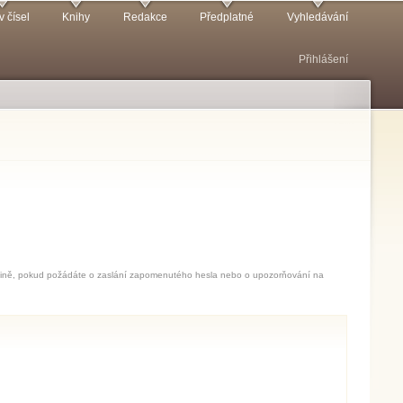
v čísel
Knihy
Redakce
Předplatné
Vyhledávání
Přihlášení
jedině, pokud požádáte o zaslání zapomenutého hesla nebo o upozorňování na