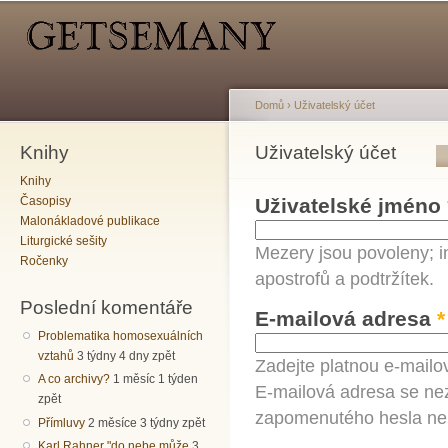
Hlavní menu
Sekundární menu
Př
hl
o
Domů
›
Uživatelský účet
Knihy
Jste zde
Uživatelský účet
Hlavní záložky
Knihy
Časopisy
Uživatelské jméno
Malonákladové publikace
Liturgické sešity
Mezery jsou povoleny; i
Ročenky
apostrofů a podtržítek.
Poslední komentáře
E-mailová adresa
*
Problematika homosexuálních
vztahů
3 týdny 4 dny zpět
Zadejte platnou e-mailo
A co archivy?
1 měsíc 1 týden
E-mailová adresa se nez
zpět
zapomenutého hesla neb
Přímluvy
2 měsíce 3 týdny zpět
Karl Rahner "do nebe může
3