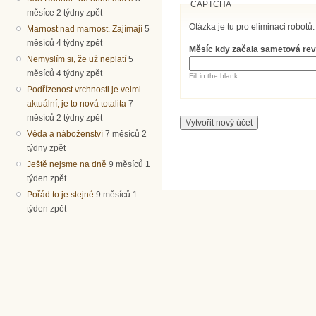
CAPTCHA
měsíce 2 týdny zpět
Otázka je tu pro eliminaci robotů.
Marnost nad marnost. Zajímají
5
měsíců 4 týdny zpět
Měsíc kdy začala sametová re
Nemyslím si, že už neplatí
5
měsíců 4 týdny zpět
Fill in the blank.
Podřízenost vrchnosti je velmi
aktuální, je to nová totalita
7
měsíců 2 týdny zpět
Věda a náboženství
7 měsíců 2
týdny zpět
Ještě nejsme na dně
9 měsíců 1
týden zpět
Pořád to je stejné
9 měsíců 1
týden zpět