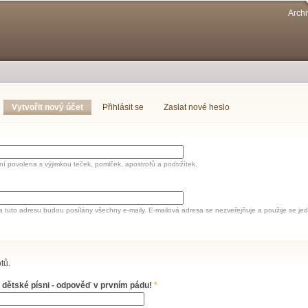
Přejít k
Archi
hlavnímu
obsahu
Vytvořit nový účet
(aktivní záložka)
Přihlásit se
Zaslat nové heslo
í povolena s výjimkou teček, pomlček, apostrofů a podtržítek.
a tuto adresu budou posílány všechny e-maily. E-mailová adresa se nezveřejňuje a použije se 
tů.
 dětské písni - odpověď v prvním pádu!
*