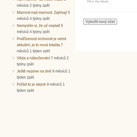
Fill in the blank.
měsíce 2 týdny zpět
Marnost nad marnost. Zajímají
5
měsíců 4 týdny zpět
Nemyslím si, že už neplatí
5
měsíců 4 týdny zpět
Podřízenost vrchnosti je velmi
aktuální, je to nová totalita
7
měsíců 1 týden zpět
Věda a náboženství
7 měsíců 2
týdny zpět
Ještě nejsme na dně
9 měsíců 1
týden zpět
Pořád to je stejné
9 měsíců 1
týden zpět