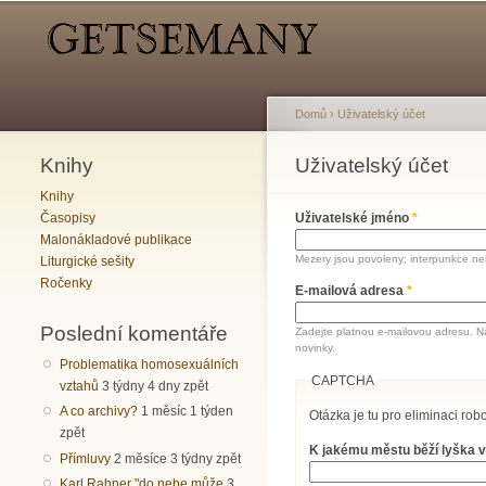
Hlavní menu
Sekundární menu
Domů
›
Uživatelský účet
Knihy
Jste zde
Uživatelský účet
Hlavní záložky
Knihy
Časopisy
Uživatelské jméno
*
Malonákladové publikace
Mezery jsou povoleny; interpunkce nen
Liturgické sešity
Ročenky
E-mailová adresa
*
Poslední komentáře
Zadejte platnou e-mailovou adresu. N
novinky.
Problematika homosexuálních
CAPTCHA
vztahů
3 týdny 4 dny zpět
A co archivy?
1 měsíc 1 týden
Otázka je tu pro eliminaci robo
zpět
K jakému městu běží lyška v
Přímluvy
2 měsíce 3 týdny zpět
Karl Rahner "do nebe může
3