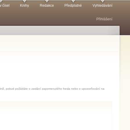
v čísel
Knihy
Redakce
Předplatné
Vyhledávání
Přihlášení
jedině, pokud požádáte o zaslání zapomenutého hesla nebo o upozorňování na