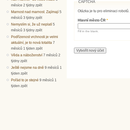
CAPTCHA
měsíce 2 týdny zpět
Otázka je tu pro eliminaci robotů.
Marnost nad marnost. Zajímají
5
měsíců 3 týdny zpět
Hlavní město ČR
*
Nemyslím si, že už neplatí
5
měsíců 3 týdny zpět
Fill in the blank.
Podřízenost vrchnosti je velmi
aktuální, je to nová totalita
7
měsíců 1 týden zpět
Věda a náboženství
7 měsíců 2
týdny zpět
Ještě nejsme na dně
9 měsíců 1
týden zpět
Pořád to je stejné
9 měsíců 1
týden zpět