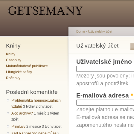
Hlavní menu
Sekundární menu
Př
hl
o
Domů
›
Uživatelský účet
Knihy
Jste zde
Uživatelský účet
Hlavní záložky
Knihy
Časopisy
Uživatelské jméno
Malonákladové publikace
Liturgické sešity
Mezery jsou povoleny; i
Ročenky
apostrofů a podtržítek.
Poslední komentáře
E-mailová adresa
*
Problematika homosexuálních
vztahů
3 týdny 2 dny zpět
Zadejte platnou e-mailo
A co archivy?
1 měsíc 1 týden
E-mailová adresa se nez
zpět
zapomenutého hesla neb
Přímluvy
2 měsíce 3 týdny zpět
Karl Rahner "do nebe může
3