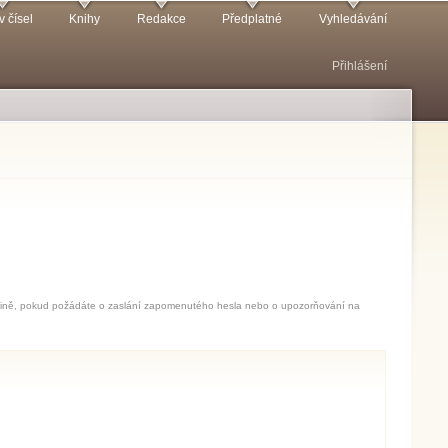
v čísel
Knihy
Redakce
Předplatné
Vyhledávání
Přihlášení
jedině, pokud požádáte o zaslání zapomenutého hesla nebo o upozorňování na