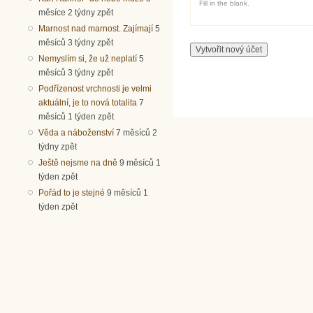
Fill in the blank.
měsíce 2 týdny zpět
Marnost nad marnost. Zajímají
5
měsíců 3 týdny zpět
Nemyslím si, že už neplatí
5
měsíců 3 týdny zpět
Podřízenost vrchnosti je velmi
aktuální, je to nová totalita
7
měsíců 1 týden zpět
Věda a náboženství
7 měsíců 2
týdny zpět
Ještě nejsme na dně
9 měsíců 1
týden zpět
Pořád to je stejné
9 měsíců 1
týden zpět