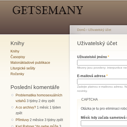
Hlavní menu
Sekundární menu
Domů
›
Uživatelský účet
Knihy
Jste zde
Uživatelský účet
Hlavní záložky
Knihy
Časopisy
Uživatelské jméno
*
Malonákladové publikace
Mezery jsou povoleny; interpunkce nen
Liturgické sešity
Ročenky
E-mailová adresa
*
Poslední komentáře
Zadejte platnou e-mailovou adresu. N
novinky.
Problematika homosexuálních
CAPTCHA
vztahů
3 týdny 2 dny zpět
A co archivy?
1 měsíc 1 týden
Otázka je tu pro eliminaci robo
zpět
Měsíc kdy začala sametová
Přímluvy
2 měsíce 3 týdny zpět
Karl Rahner "do nebe může
3