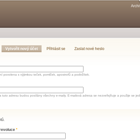
Přejít k
Archi
hlavnímu
obsahu
Vytvořit nový účet
(aktivní záložka)
Přihlásit se
Zaslat nové heslo
í povolena s výjimkou teček, pomlček, apostrofů a podtržítek.
a tuto adresu budou posílány všechny e-maily. E-mailová adresa se nezveřejňuje a použije se 
tů.
 revoluce
*