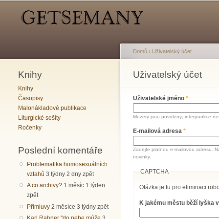
Hlavní menu
Sekundární menu
Domů
›
Uživatelský účet
Knihy
Jste zde
Uživatelský účet
Hlavní záložky
Knihy
Časopisy
Uživatelské jméno
*
Malonákladové publikace
Mezery jsou povoleny; interpunkce nen
Liturgické sešity
Ročenky
E-mailová adresa
*
Poslední komentáře
Zadejte platnou e-mailovou adresu. N
novinky.
Problematika homosexuálních
CAPTCHA
vztahů
3 týdny 2 dny zpět
A co archivy?
1 měsíc 1 týden
Otázka je tu pro eliminaci robo
zpět
K jakému městu běží lyška v
Přímluvy
2 měsíce 3 týdny zpět
Karl Rahner "do nebe může
3