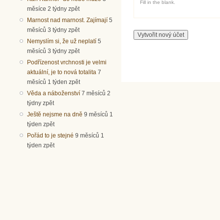
Fill in the blank.
měsíce 2 týdny zpět
Marnost nad marnost. Zajímají
5
měsíců 3 týdny zpět
Nemyslím si, že už neplatí
5
měsíců 3 týdny zpět
Podřízenost vrchnosti je velmi
aktuální, je to nová totalita
7
měsíců 1 týden zpět
Věda a náboženství
7 měsíců 2
týdny zpět
Ještě nejsme na dně
9 měsíců 1
týden zpět
Pořád to je stejné
9 měsíců 1
týden zpět