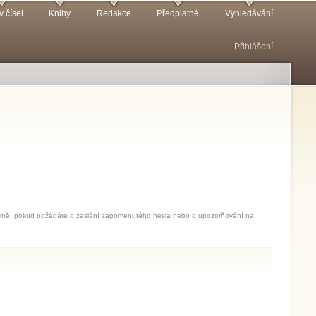
v čísel
Knihy
Redakce
Předplatné
Vyhledávání
Přihlášení
jedině, pokud požádáte o zaslání zapomenutého hesla nebo o upozorňování na