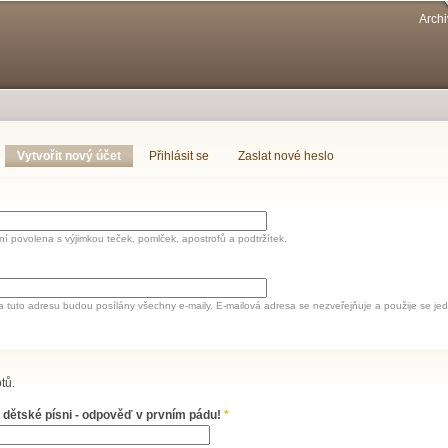
Přejít k
Archi
hlavnímu
obsahu
Vytvořit nový účet
(aktivní záložka)
Přihlásit se
Zaslat nové heslo
í povolena s výjimkou teček, pomlček, apostrofů a podtržítek.
a tuto adresu budou posílány všechny e-maily. E-mailová adresa se nezveřejňuje a použije se 
tů.
 dětské písni - odpověď v prvním pádu!
*