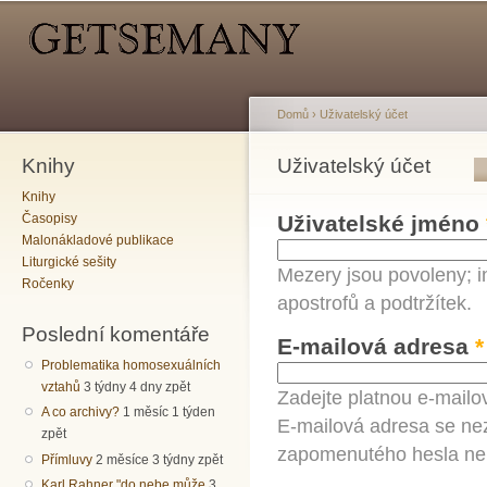
Hlavní menu
Sekundární menu
Př
hl
o
Domů
›
Uživatelský účet
Knihy
Jste zde
Uživatelský účet
Hlavní záložky
Knihy
Časopisy
Uživatelské jméno
Malonákladové publikace
Liturgické sešity
Mezery jsou povoleny; i
Ročenky
apostrofů a podtržítek.
Poslední komentáře
E-mailová adresa
*
Problematika homosexuálních
vztahů
3 týdny 4 dny zpět
Zadejte platnou e-mailo
A co archivy?
1 měsíc 1 týden
E-mailová adresa se nez
zpět
zapomenutého hesla neb
Přímluvy
2 měsíce 3 týdny zpět
Karl Rahner "do nebe může
3