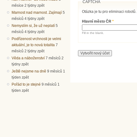
CAPTCHA
měsíce 2 týdny zpět
Otázka je tu pro eliminaci robotů.
Marnost nad marnost. Zajímají
5
měsíců 4 týdny zpět
Hlavní město ČR
*
Nemyslím si, že už neplatí
5
měsíců 4 týdny zpět
Fill in the blank.
Podřízenost vrchnosti je velmi
aktuální, je to nová totalita
7
měsíců 2 týdny zpět
Věda a náboženství
7 měsíců 2
týdny zpět
Ještě nejsme na dně
9 měsíců 1
týden zpět
Pořád to je stejné
9 měsíců 1
týden zpět