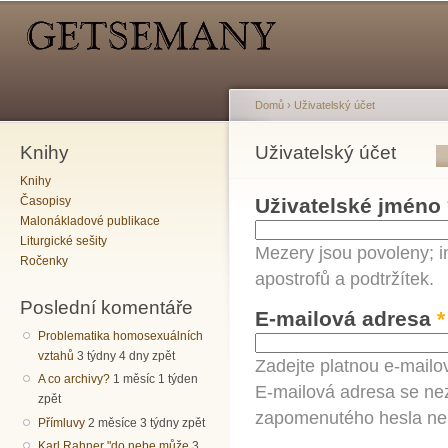
Hlavní menu
Sekundární menu
Př
hl
o
Domů
›
Uživatelský účet
Knihy
Jste zde
Uživatelský účet
Hlavní záložky
Knihy
Časopisy
Uživatelské jméno
Malonákladové publikace
Liturgické sešity
Mezery jsou povoleny; i
Ročenky
apostrofů a podtržítek.
Poslední komentáře
E-mailová adresa
*
Problematika homosexuálních
vztahů
3 týdny 4 dny zpět
Zadejte platnou e-mailo
A co archivy?
1 měsíc 1 týden
E-mailová adresa se nez
zpět
zapomenutého hesla neb
Přímluvy
2 měsíce 3 týdny zpět
Karl Rahner "do nebe může
3