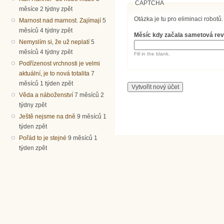
CAPTCHA
měsíce 2 týdny zpět
Otázka je tu pro eliminaci robotů.
Marnost nad marnost. Zajímají
5
měsíců 4 týdny zpět
Měsíc kdy začala sametová re
Nemyslím si, že už neplatí
5
měsíců 4 týdny zpět
Fill in the blank.
Podřízenost vrchnosti je velmi
aktuální, je to nová totalita
7
měsíců 1 týden zpět
Věda a náboženství
7 měsíců 2
týdny zpět
Ještě nejsme na dně
9 měsíců 1
týden zpět
Pořád to je stejné
9 měsíců 1
týden zpět