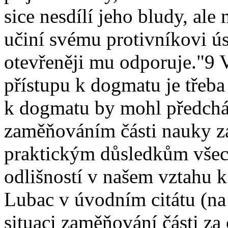
sice nesdílí jeho bludy, al
učiní svému protivníkovi úst
otevřeněji mu odporuje."9 V 
přístupu k dogmatu je třeba 
k dogmatu by mohl předchá
zaměňováním části nauky za
praktickým důsledkům všech
odlišností v našem vztahu k
Lubac v úvodním citátu (na
situaci zaměňování části za