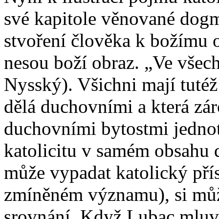
své kapitole věnované dog
stvoření člověka k božímu o
nesou boží obraz. „Ve všech
Nysský). Všichni mají tutéž
dělá duchovními a která zá
duchovními bytostmi jednot
katolicitu v samém obsahu 
může vypadat katolický pří
zmíněném významu), si můž
srovnání. Když Lubac mluví