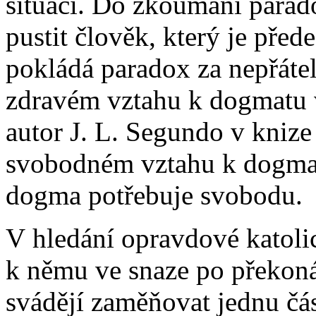
situaci. Do zkoumání parado
pustit člověk, který je před
pokládá paradox za nepřátel
zdravém vztahu k dogmatu v
autor J. L. Segundo v kniz
svobodném vztahu k dogmat
dogma potřebuje svobodu.
V hledání opravdové katoli
k němu ve snaze po překoná
svádějí zaměňovat jednu čás