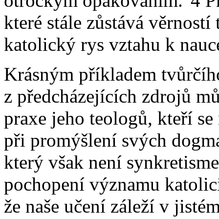
otrockým opakováním."4 Prá
které stále zůstává věrností 
katolický rys vztahu k nauc
Krásným příkladem tvůrčího
z předcházejících zdrojů mů
praxe jeho teologů, kteří se
při promýšlení svých dogmat
který však není synkretis
pochopení významu katolicit
že naše učení záleží v jist