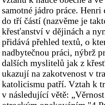
samotné jádro práce. Henri
do tří částí (nazvěme je tak
křesťanství v dějinách a nyn
přidává přehled textů, o kte
nadbytečnou práci, nýbrž pr
dalších myslitelů jak z kře
ukazují na zakotvenost v tr
katolicismu patří. Vztah k t
v následující větě: „Věrnost