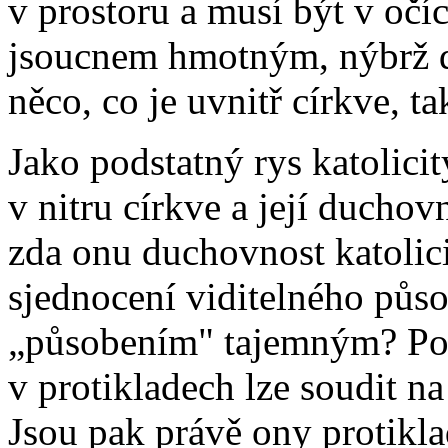
v prostoru a musí být v očí
jsoucnem hmotným, nýbrž d
něco, co je uvnitř církve, ta
Jako podstatný rys katolicit
v nitru církve a její ducho
zda onu duchovnost katolici
sjednocení viditelného půso
„působením" tajemným? Podl
v protikladech lze soudit na 
Jsou pak právě ony protikla