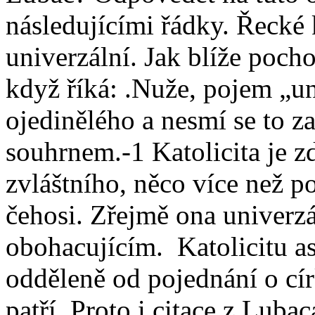
následujícími řádky. Řecké
univerzální. Jak blíže poch
když říká: .Nuže, pojem „un
ojedinělého a nesmí se to 
souhrnem.-1 Katolicita je z
zvláštního, něco více než 
čehosi. Zřejmě ona univerzá
obohacujícím. Katolicitu as
odděleně od pojednání o círk
patří. Proto i citace z Luba