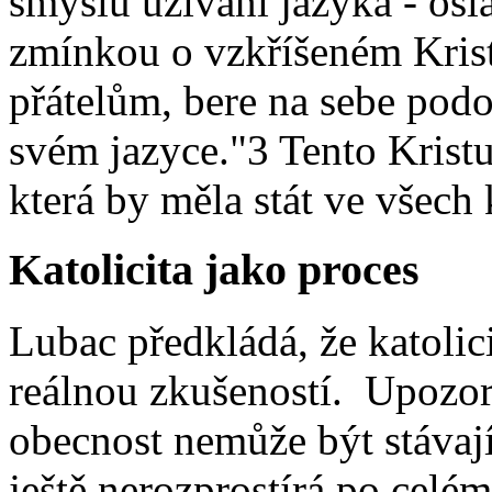
smyslu užívání jazyka - osl
zmínkou o vzkříšeném Krist
přátelům, bere na sebe podo
svém jazyce."3 Tento Krist
která by měla stát ve všech 
Katolicita jako proces
Lubac předkládá, že katolic
reálnou zkušeností. Upozor
obecnost nemůže být stávají
ještě nerozprostírá po celém