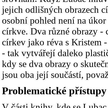
jejich odlišných obrazech cí
osobní pohled není na úko
církve. Dva různé obrazy - 
církev jako réva s Kristem 
- tak vytvářejí daleko plasti
kdy se dva obrazy o skutečn
jsou oba její součástí, považ
Problematické přístupy 
V části knihy, kde se Luba