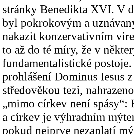
stránky Benedikta XVI. V 
byl pokrokovým a uznávaný
nakazit konzervativním virem
to až do té míry, že v někte
fundamentalistické postoje.
prohlášení Dominus Iesus z
středověkou tezi, nahrazeno
„mimo církev není spásy“: K
a církev je výhradním mýte
pokud nejprve nezaplatí mý