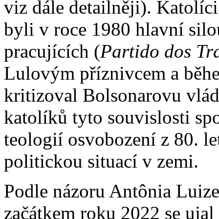
viz dále detailněji). Katolí
byli v roce 1980 hlavní sil
pracujících (
Partido dos Tr
Lulovým příznivcem a běhe
kritizoval Bolsonarovu vlá
katolíků tyto souvislosti s
teologií osvobození z 80. l
politickou situací v zemi.
Podle názoru Antônia Luize 
začátkem roku 2022 se uja