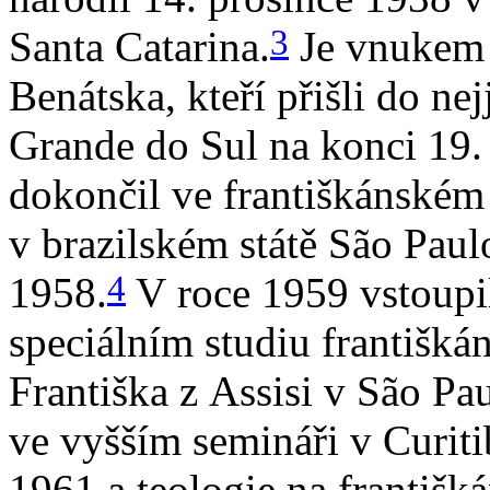
3
Santa Catarina.
Je vnukem i
Benátska, kteří přišli do ne
Grande do Sul na konci 19. 
dokončil ve františkánském
v brazilském státě São Paul
4
1958.
V roce 1959 vstoupil
speciálním studiu františkáns
Františka z Assisi v São Pa
ve vyšším semináři v Curiti
1961 a teologie na františk