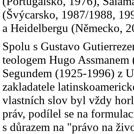
(Portugalsko, 1976), Salama
(Švýcarsko, 1987/1988, 19
a Heidelbergu (Německo, 2
Spolu s Gustavo Gutierreze
teologem Hugo Assmanem (
Segundem (1925-1996) z U
zakladatele latinskoamerick
vlastních slov byl vždy ho
práv, podílel se na formula
s důrazem na "právo na živo