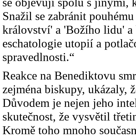
se objevují spolu s jinými, 
Snažil se zabránit pouhému
království' a 'Božího lidu' 
eschatologie utopií a potla
spravedlnosti.“
Reakce na Benediktovu smr
zejména biskupy, ukázaly, ž
Důvodem je nejen jeho intel
skutečnost, že vysvětil třet
Kromě toho mnoho současný