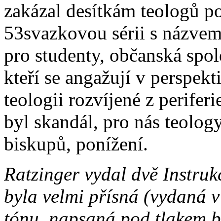
zakázal desítkám teologů p
53svazkovou sérii s názvem
pro studenty, občanská spol
kteří se angažují v perspekt
teologii rozvíjené z perifer
byl skandál, pro nás teolo
biskupů, ponížení.
Ratzinger vydal dvě Instruk
byla velmi přísná (vydaná v
tónu, napsaná pod tlakem b