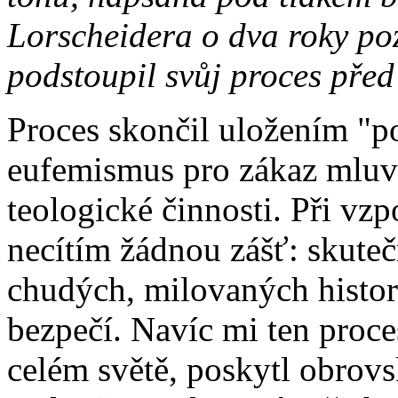
Lorscheidera o dva roky poz
podstoupil svůj proces před
Proces skončil uložením "p
eufemismus pro zákaz mluve
teologické činnosti. Při vz
necítím žádnou zášť: skutečn
chudých, milovaných histor
bezpečí. Navíc mi ten proce
celém světě, poskytl obrovsk